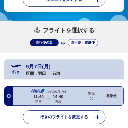
フライトを選択する
直行便のみ
直行便・乗継便
9月7日(月)
行き
区間：
羽田
→
石垣
ANA091便
788
空席
基準便
11:40
14:40
羽田
石垣
行きのフライトを変更する