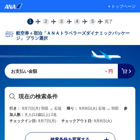
トップページ
1
2
3
4
5
完了
航空券＋宿泊「ＡＮＡトラベラーズダイナミックパッケー
ジ」 プラン選択
-
お支払い金額
円
現在の検索条件
行き：
9月7日(月) 羽田 → 石垣
帰り：
9月8日(火) 石垣 → 羽田
参
加人数：
大人(12歳以上) 2名
チェックイン日:
9月7日(月)
チェックアウト日:
9月8日(火)
検索条件を変更する