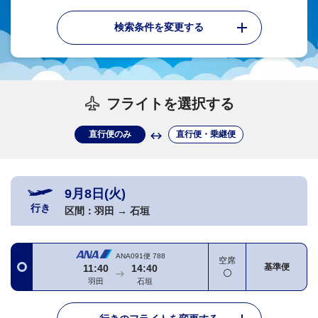
検索条件を変更する
フライトを選択する
直行便のみ
直行便・乗継便
9月8日(火)
行き
区間：
羽田
→
石垣
ANA091便
788
空席
基準便
11:40
14:40
羽田
石垣