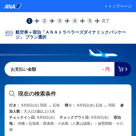
トップページ
1
2
3
4
5
完了
航空券＋宿泊「ＡＮＡトラベラーズダイナミックパッケー
ジ」 プラン選択
-
お支払い金額
円
現在の検索条件
行き：
9月8日(火) 羽田 → 石垣
帰り：
9月9日(水) 石垣 → 羽田
参
加人数：
大人(12歳以上) 2名
チェックイン日:
9月8日(火)
チェックアウト日:
9月9日(水)
宿泊
地：
沖縄＞石垣島・西表島・小浜島（八重山諸島）＞波照間島・その
他