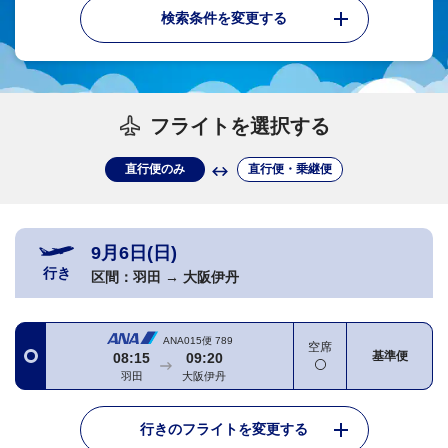
検索条件を変更する
フライトを選択する
直行便のみ
直行便・乗継便
9月6日(日)
行き
区間：
羽田
→
大阪伊丹
ANA015便
789
空席
基準便
08:15
09:20
羽田
大阪伊丹
行きのフライトを変更する