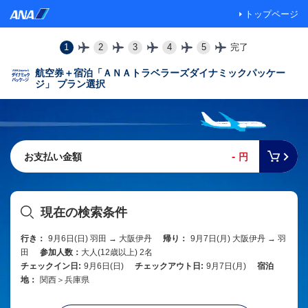
トップページ
1
2
3
4
5
完了
航空券＋宿泊「ＡＮＡトラベラーズダイナミックパッケー
ジ」 プラン選択
-
お支払い金額
円
現在の検索条件
行き：
9月6日(日) 羽田 → 大阪伊丹
帰り：
9月7日(月) 大阪伊丹 → 羽
田
参加人数：
大人(12歳以上) 2名
チェックイン日:
9月6日(日)
チェックアウト日:
9月7日(月)
宿泊
地：
関西＞兵庫県