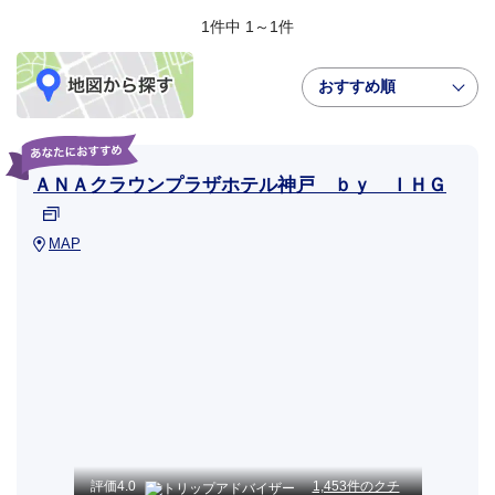
1件中 1～1件
おすすめ順
ＡＮＡクラウンプラザホテル神戸 ｂｙ ＩＨＧ
MAP
評価
4.0
1,453件のクチ