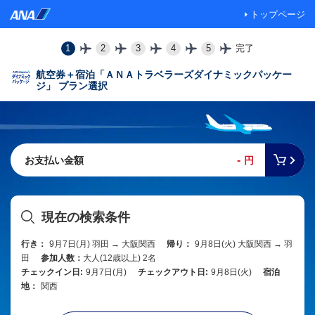
トップページ
1
2
3
4
5
完了
航空券＋宿泊「ＡＮＡトラベラーズダイナミックパッケー
ジ」 プラン選択
-
お支払い金額
円
現在の検索条件
行き：
9月7日(月) 羽田 → 大阪関西
帰り：
9月8日(火) 大阪関西 → 羽
田
参加人数：
大人(12歳以上) 2名
チェックイン日:
9月7日(月)
チェックアウト日:
9月8日(火)
宿泊
地：
関西