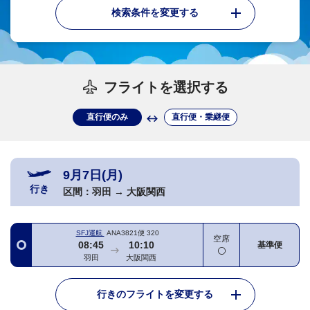
検索条件を変更する
フライトを選択する
直行便のみ
直行便・乗継便
9月7日(月)
行き
区間：
羽田
→
大阪関西
SFJ運航
ANA3821便
320
空席
08:45
10:10
基準便
羽田
大阪関西
行きのフライトを変更する