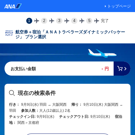
トップページ
1
2
3
4
5
完了
航空券＋宿泊「ＡＮＡトラベラーズダイナミックパッケー
ジ」 プラン選択
-
お支払い金額
円
現在の検索条件
行き：
9月9日(水) 羽田 → 大阪関西
帰り：
9月10日(木) 大阪関西 →
羽田
参加人数：
大人(12歳以上) 2名
チェックイン日:
9月9日(水)
チェックアウト日:
9月10日(木)
宿泊
地：
関西＞京都府