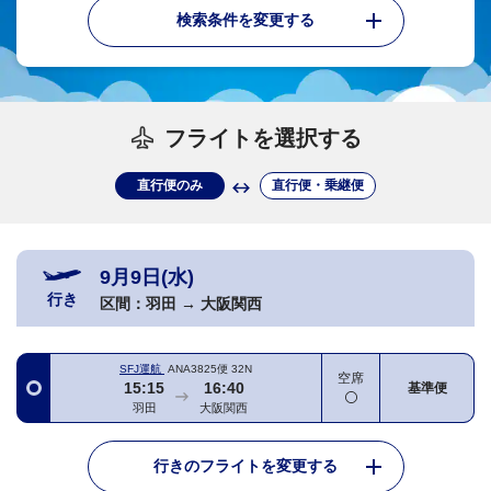
検索条件を変更する
フライトを選択する
直行便のみ
直行便・乗継便
9月9日(水)
行き
区間：
羽田
→
大阪関西
SFJ運航
ANA3825便
32N
空席
15:15
16:40
基準便
羽田
大阪関西
行きのフライトを変更する