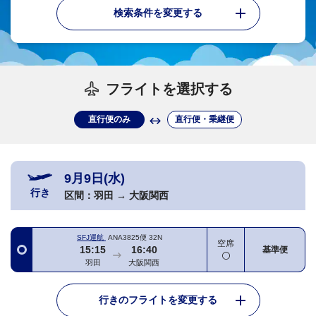
検索条件を変更する
フライトを選択する
直行便のみ
直行便・乗継便
9月9日(水)
行き
区間：
羽田
→
大阪関西
SFJ運航
ANA3825便
32N
空席
15:15
16:40
基準便
羽田
大阪関西
行きのフライトを変更する