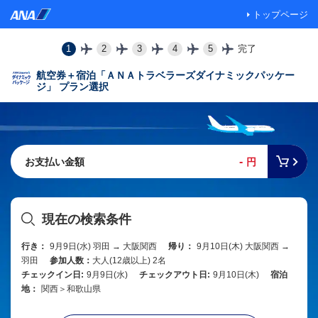
トップページ
1
2
3
4
5
完了
航空券＋宿泊「ＡＮＡトラベラーズダイナミックパッケー
ジ」 プラン選択
-
お支払い金額
円
現在の検索条件
行き：
9月9日(水) 羽田 → 大阪関西
帰り：
9月10日(木) 大阪関西 →
羽田
参加人数：
大人(12歳以上) 2名
チェックイン日:
9月9日(水)
チェックアウト日:
9月10日(木)
宿泊
地：
関西＞和歌山県