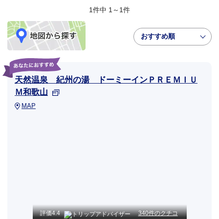
1件中 1～1件
おすすめ順
天然温泉 紀州の湯 ドーミーインＰＲＥＭＩＵ
Ｍ和歌山
MAP
評価
4.4
340件のクチコ