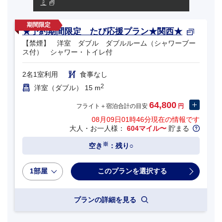
ミ
★予約期間限定 たび応援プラン★関西★
【禁煙】 洋室 ダブル ダブルルーム（シャワーブー
ス付） シャワー・トイレ付
2名1室利用
食事なし
2
洋室（ダブル） 15 m
64,800
フライト＋宿泊合計の目安
円
08月09日01時46分
現在の情報です
大人・お一人様：
604マイル〜
貯まる
※
空き
：残り○
1部屋
プランの詳細を見る