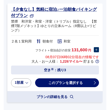
【夕食なし】気軽に宿泊♪一泊朝食バイキング
付プラン
禁煙 和洋室・和室・洋室（トリプル）指定なし 【禁
煙7階メゾネット】ゆとりの立体ルーム（8畳以上+リビ
ング）
２名１室利用
朝食付
和室
131,600
フライト＋宿泊合計の目安
円
08月07日06時02分
現在の情報です
大人・お一人様：
1,226マイル〜
貯まる
※
空き
：残り3
1部屋
プランの詳細を見る