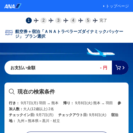
トップページ
1
2
3
4
5
完了
航空券＋宿泊「ＡＮＡトラベラーズダイナミックパッケー
ジ」 プラン選択
-
お支払い金額
円
現在の検索条件
行き：
9月7日(月) 羽田 → 熊本
帰り：
9月8日(火) 熊本 → 羽田
参
加人数：
大人(12歳以上) 2名
チェックイン日:
9月7日(月)
チェックアウト日:
9月8日(火)
宿泊
地：
九州＞熊本県＞黒川・杖立