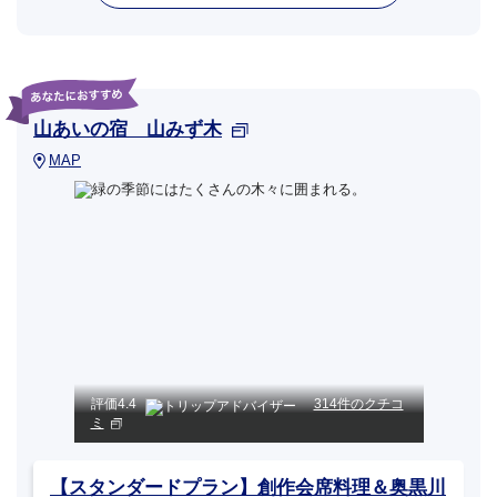
山あいの宿 山みず木
MAP
評価
4.4
314件のクチコ
ミ
【スタンダードプラン】創作会席料理＆奥黒川