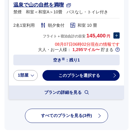
温泉で山の自然を満喫
禁煙 和室＜和室A＞10畳 バスなし・トイレ付き
2名1室利用
朝夕食付
和室 10 畳
145,400
フライト＋宿泊合計の目安
円
08月07日06時02分
現在の情報です
大人・お一人様：
1,295マイル〜
貯まる
※
空き
：残り1
1部屋
プランの詳細を見る
すべてのプランを見る(3件)