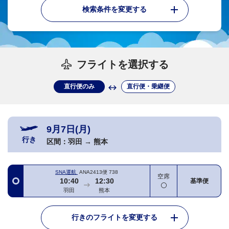
検索条件を変更する
フライトを選択する
直行便のみ
直行便・乗継便
9月7日(月)
行き
区間：
羽田
→
熊本
SNA運航
ANA2413便
738
空席
10:40
12:30
基準便
羽田
熊本
行きのフライトを変更する