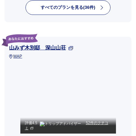
すべてのプランを見る(36件)
山みず木別邸 深山山荘
MAP
評価
4.5
52件のクチコ
ミ