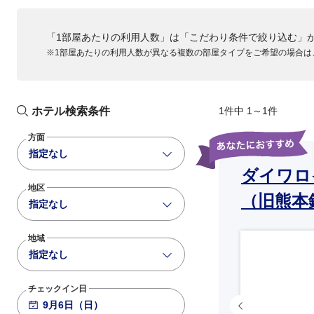
ANA649
321
+19,300
18:50
20:35
「1部屋あたりの利用人数」は「こだわり条件で絞り込む」
羽田
熊本
※1部屋あたりの利用人数が異なる複数の部屋タイプをご希望の場合は
ホテル検索条件
1件中 1～1件
方面
指定なし
ダイワロ
地区
（旧熊本
指定なし
地域
指定なし
チェックイン日