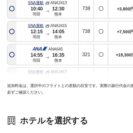
SNA運航
ANA2413
738
10:40
12:30
+3,800
羽田
熊本
SNA運航
ANA2415
738
12:15
14:05
+7,500
羽田
熊本
ANA645
321
+19,300
14:55
16:35
羽田
熊本
SNA運航
ANA2417
738
16:35
18:20
+19,300
羽田
熊本
追加料金は、選択中のフライトとの差額の目安です。実際の旅行代金の
必ずご確認ください。
ANA647
321
+15,100
17:40
19:25
羽田
熊本
ホテルを選択する
SNA運航
ANA2419
738
18:05
19:55
+3,800
羽田
熊本