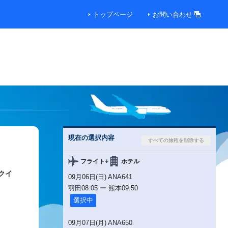
トップページ
お問い合わせ
現在の選択内容
+
フライト
ホテル
クイ
09月06日(日) ANA641
00円
羽田
08:05
ー
熊本
09:50
選択中
09月07日(月) ANA650
便