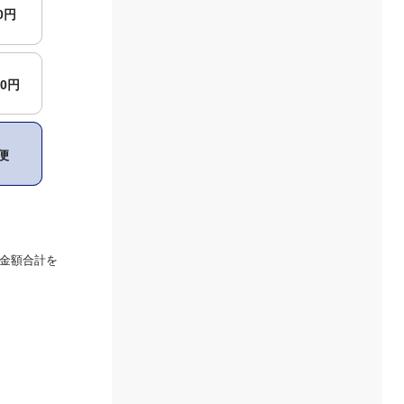
00円
00円
便
金額合計を