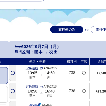
熊本
羽田
SNA運航
ANA2414
738
09:45
11:30
基準
熊本
羽田
直行便のみ
直行便
ANA644
321
基準
10:35
12:20
熊本
羽田
2026年9月7日（月）
ANA646
帰り
区間：
熊本
→
羽田
321
+3,8
12:20
14:10
熊本
羽田
金
便名・発着
機種
空席
追加
SNA運航
ANA2416
738
13:05
14:50
+7,5
熊本
羽田
SNA運航
ANA2418
738
14:50
16:40
+23,2
熊本
羽田
ANA648