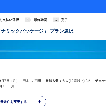
お支払い選択
最終確認
完了
ナミックパッケージ」 プラン選択
年9月7日（月） 熊本 → 羽田
参加人数：
大人(12歳以上) 2名
チェッ
SNA運航
ANA2412
738
9月7日（月）
07:35
09:20
+3,8
熊本
羽田
ANA642
検索条件を変更する
321
基準
08:10
09:50