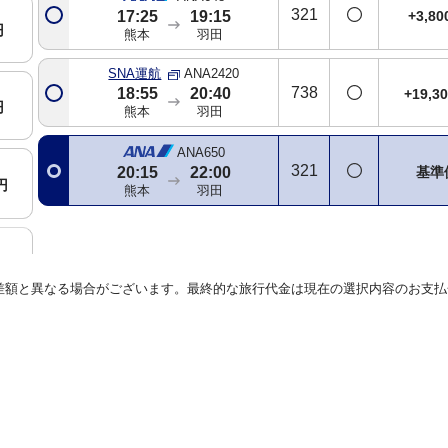
321
+3,8
17:25
19:15
円
熊本
羽田
SNA運航
ANA2420
738
18:55
20:40
+19,3
円
熊本
羽田
ANA650
321
基準
20:15
22:00
円
熊本
羽田
円
差額と異なる場合がございます。最終的な旅行代金は現在の選択内容のお支払
円
円