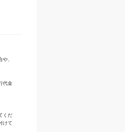
合や、
行代金
てくだ
付けて