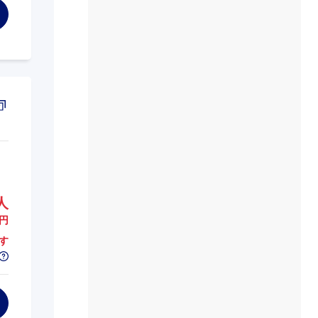
人
円
す