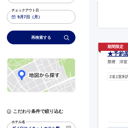
チェックアウト日
再検索する
★予約
禁煙 洋室
2名1室利
こだわり条件で絞り込む
ホテル名