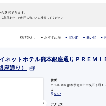
円
から選択できます。
、1部屋あたりの利用人数ごとに検索してください。
並び替え：
おすすめ順
安い順
高い順
イネットホテル熊本銀座通りＰＲＥＭＩ
銀座通り）
住所
〒860-0807 熊本県熊本市中央区下通１
１
MAP
アクセス