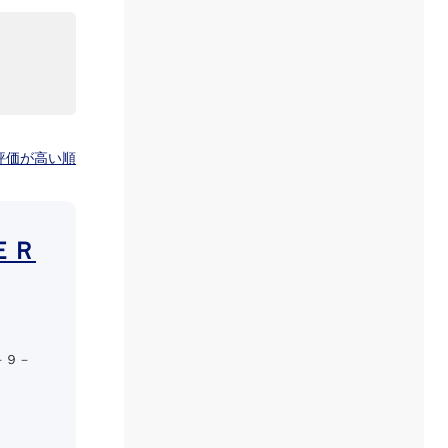
評価が高い順
ＥＲ
－９－