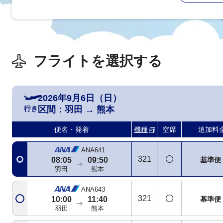
フライトを選択する
2026年9月6日（日）
行き
区間：
羽田
→
熊本
SNA運航
ANA2411
738
07:15
09:00
基準便
便名・発着
機種
空席
追加料
羽田
熊本
ANA641
321
基準便
08:05
09:50
羽田
熊本
ANA643
321
基準便
10:00
11:40
羽田
熊本