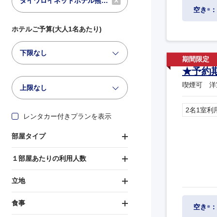
空き
：
※
ホテルご予算(大人1名あたり)
下限なし
★予約
喫煙可 洋
上限なし
2名1室利
レンタカー付きプランを表示
部屋タイプ
１部屋あたりの利用人数
立地
食事
空き
：
※