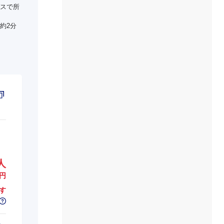
スで所
約2分
人
円
す