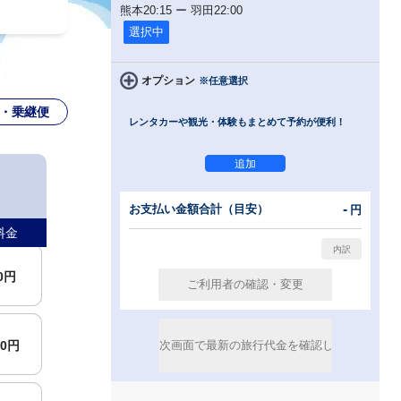
熊本
20:15
ー
羽田
22:00
選択中
便
オプション
※任意選択
・乗継便
レンタカーや観光・体験もまとめて予約が便利！
便
00円
-
お支払い金額合計（目安）
円
料金
00円
00円