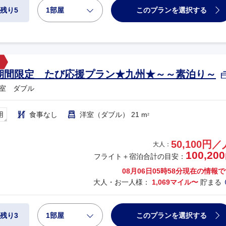
1部屋
このプランを選択する
残り5
期間限定 たび応援プラン★九州★～～素泊り～
室 ダブル
用
食事なし
洋室（ダブル） 21 m
2
50,100円／
大人：
100,200
フライト＋宿泊合計の目安：
08月06日05時58分
現在の情報で
大人・お一人様：
1,069マイル〜
貯まる
1部屋
このプランを選択する
残り3