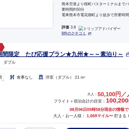
熊本空港より桜町バスターミナルまでバ
要時間約50分
電車熊本市電花畑町より徒歩で所要時間
評価
3.8
8件のクチコミ
期間限定 たび応援プラン★九州★～～素泊り～
 ダブル
用
食事なし
洋室（ダブル） 21 m
2
50,100円／
大人：
100,200
フライト＋宿泊合計の目安：
08月06日05時58分
現在の情報で
大人・お一人様：
1,069マイル〜
貯まる