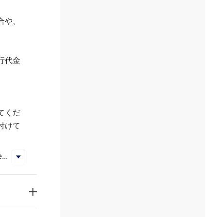
合や、
行代金
てくだ
付けて
...
く