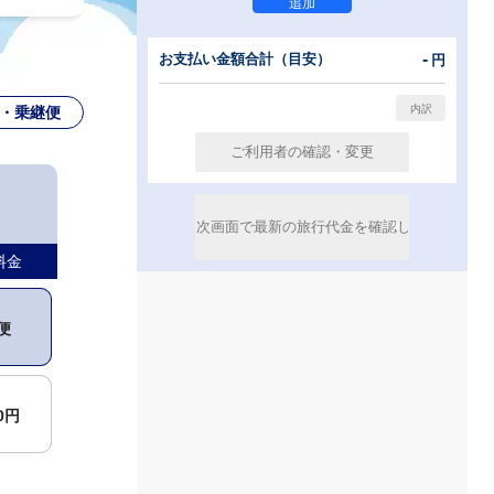
-
お支払い金額合計（目安）
円
・乗継便
料金
便
00円