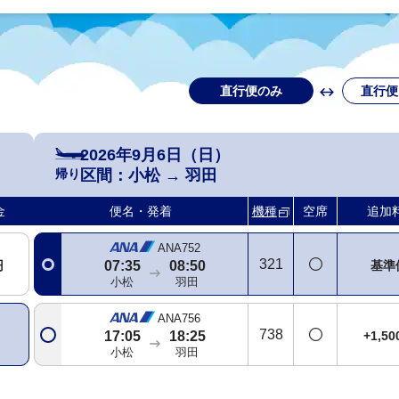
直行便のみ
直行便
2026年9月6日（日）
帰り
区間：
小松
→
羽田
金
便名・発着
機種
空席
追加
ANA752
321
円
基準
07:35
08:50
小松
羽田
ANA756
738
+1,5
17:05
18:25
小松
羽田