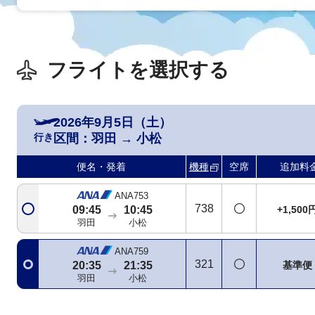
フライトを選択する
2026年9月5日（土）
行き
区間：
羽田
→
小松
便名・発着
機種
空席
追加料
ANA753
738
+1,500
09:45
10:45
羽田
小松
ANA759
321
基準便
20:35
21:35
羽田
小松