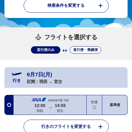
検索条件を変更する
フライトを選択する
直行便のみ
直行便・乗継便
9月7日(月)
行き
区間：
羽田
→
宮古
ANA087便
788
空席
基準便
12:00
14:55
羽田
宮古
行きのフライトを変更する