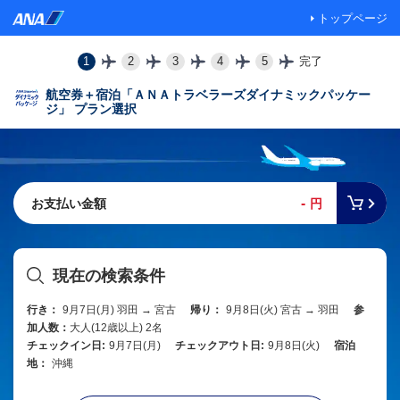
トップページ
1
2
3
4
5
完了
航空券＋宿泊「ＡＮＡトラベラーズダイナミックパッケー
ジ」 プラン選択
-
お支払い金額
円
現在の検索条件
行き：
9月7日(月) 羽田 → 宮古
帰り：
9月8日(火) 宮古 → 羽田
参
加人数：
大人(12歳以上) 2名
チェックイン日:
9月7日(月)
チェックアウト日:
9月8日(火)
宿泊
地：
沖縄