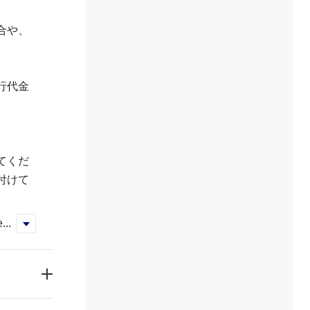
合や、
行代金
てくだ
付けて
...
く