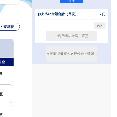
-
お支払い金額合計（目安）
円
・乗継便
便
料金
便
便
便