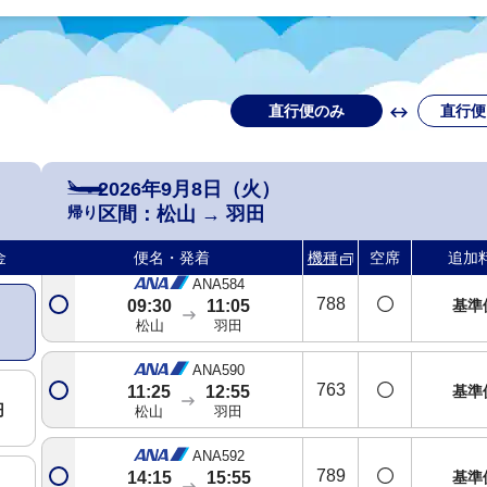
直行便のみ
直行便
2026年9月8日（火）
ANA582
帰り
区間：
松山
→
羽田
788
基準
07:15
08:50
松山
羽田
金
便名・発着
機種
空席
追加
ANA584
788
基準
09:30
11:05
松山
羽田
ANA590
763
基準
11:25
12:55
円
松山
羽田
ANA592
789
基準
14:15
15:55