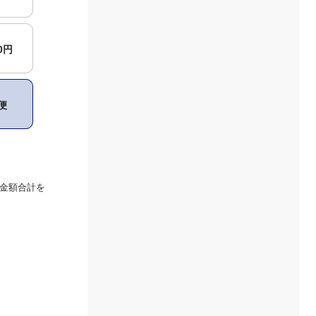
00円
便
金額合計を