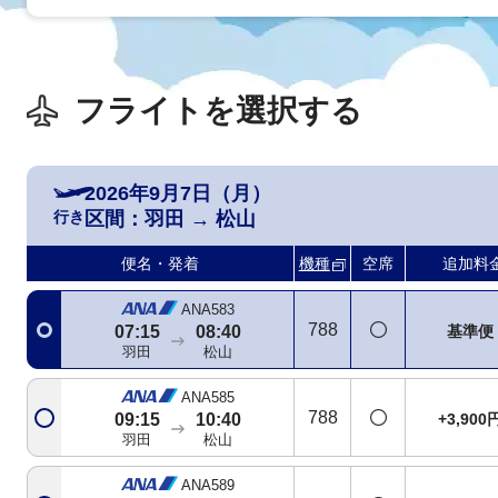
フライトを選択する
2026年9月7日（月）
行き
区間：
羽田
→
松山
便名・発着
機種
空席
追加料
ANA583
788
基準便
07:15
08:40
羽田
松山
ANA585
788
+3,900
09:15
10:40
羽田
松山
ANA589