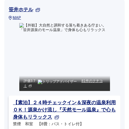
笹井ホテル
MAP
評価
3.7
81件のクチコ
ミ
【素泊】２４時チェックイン＆深夜の温泉利用
ＯＫ！源泉かけ流し『天然モール温泉』で心も
身体もリラックス
禁煙 和室 【8畳：バス・トイレ付】