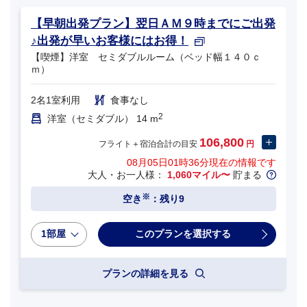
【早朝出発プラン】翌日ＡＭ９時までにご出発
♪出発が早いお客様にはお得！
【喫煙】洋室 セミダブルルーム（ベッド幅１４０ｃ
ｍ）
2名1室利用
食事なし
2
洋室（セミダブル） 14 m
106,800
フライト＋宿泊合計の目安
円
08月05日01時36分
現在の情報です
大人・お一人様：
1,060マイル〜
貯まる
※
空き
：残り9
1部屋
プランの詳細を見る