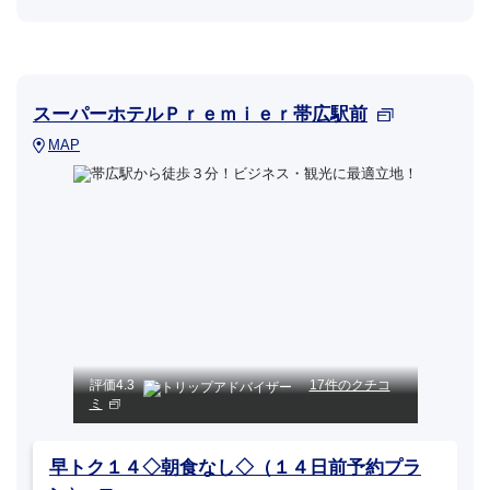
スーパーホテルＰｒｅｍｉｅｒ帯広駅前
MAP
評価
4.3
17件のクチコ
ミ
早トク１４◇朝食なし◇（１４日前予約プラ