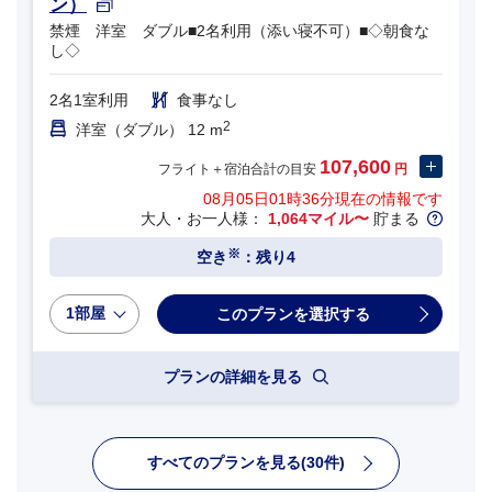
ン）
禁煙 洋室 ダブル■2名利用（添い寝不可）■◇朝食な
し◇
2名1室利用
食事なし
2
洋室（ダブル） 12 m
107,600
フライト＋宿泊合計の目安
円
08月05日01時36分
現在の情報です
大人・お一人様：
1,064マイル〜
貯まる
※
空き
：残り4
1部屋
プランの詳細を見る
すべてのプランを見る(30件)