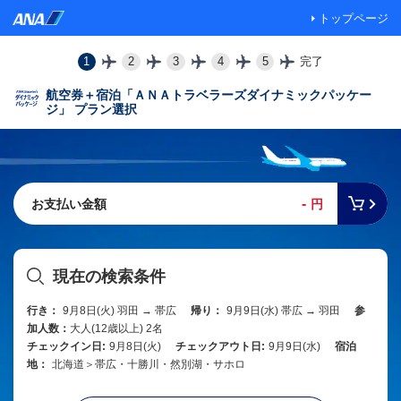
トップページ
1
2
3
4
5
完了
航空券＋宿泊「ＡＮＡトラベラーズダイナミックパッケー
ジ」 プラン選択
-
お支払い金額
円
現在の検索条件
行き：
9月8日(火) 羽田 → 帯広
帰り：
9月9日(水) 帯広 → 羽田
参
加人数：
大人(12歳以上) 2名
チェックイン日:
9月8日(火)
チェックアウト日:
9月9日(水)
宿泊
地：
北海道＞帯広・十勝川・然別湖・サホロ