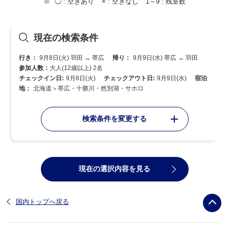
◯ :
空きあり
× :
空きなし
1～9 :
残室数
現在の検索条件
行き：
9月8日(火) 羽田 → 帯広
帰り：
9月9日(水) 帯広 → 羽田
参加人数：
大人(12歳以上) 2名
チェックイン日:
9月8日(火)
チェックアウト日:
9月9日(水)
宿泊
地：
北海道＞帯広・十勝川・然別湖・サホロ
検索条件を変更する
現在の選択内容を見る
国内トップへ戻る