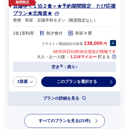
豆陽亭＜１泊２食＞★予約期間限定 たび応援
プラン★北海道★
禁煙 和室 豆陽亭和モダン（眺望指定なし）
2名1室利用
朝夕食付
和室 8 畳
138,000
フライト＋宿泊合計の目安
円
08月05日01時36分
現在の情報です
大人・お一人様：
1,216マイル〜
貯まる
※
空き
：残り○
1部屋
プランの詳細を見る
すべてのプランを見る(21件)