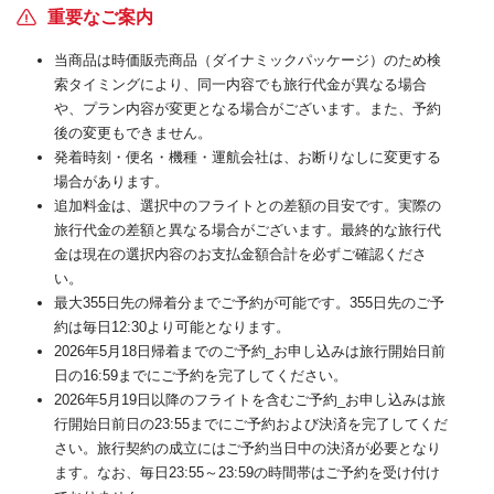
重要なご案内
当商品は時価販売商品（ダイナミックパッケージ）のため検
索タイミングにより、同一内容でも旅行代金が異なる場合
や、プラン内容が変更となる場合がございます。また、予約
後の変更もできません。
発着時刻・便名・機種・運航会社は、お断りなしに変更する
場合があります。
追加料金は、選択中のフライトとの差額の目安です。実際の
旅行代金の差額と異なる場合がございます。最終的な旅行代
金は現在の選択内容のお支払金額合計を必ずご確認くださ
い。
最大355日先の帰着分までご予約が可能です。355日先のご予
約は毎日12:30より可能となります。
2026年5月18日帰着までのご予約_お申し込みは旅行開始日前
日の16:59までにご予約を完了してください。
2026年5月19日以降のフライトを含むご予約_お申し込みは旅
行開始日前日の23:55までにご予約および決済を完了してくだ
さい。旅行契約の成立にはご予約当日中の決済が必要となり
ます。なお、毎日23:55～23:59の時間帯はご予約を受け付け