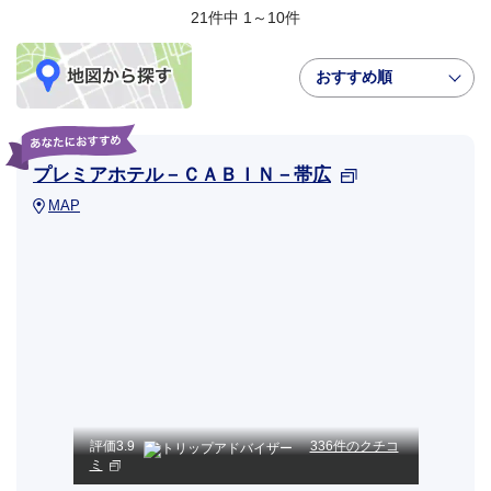
21件中 1～10件
おすすめ順
プレミアホテル－ＣＡＢＩＮ－帯広
MAP
評価
3.9
336件のクチコ
ミ