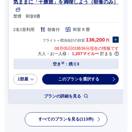
気ままに「十勝旅」を満喫しよう（朝食のみ）
禁煙 和室8畳
2名1室利用
朝食付
和室 8 畳
136,200
フライト＋宿泊合計の目安
円
08月05日01時36分
現在の情報です
大人・お一人様：
1,207マイル〜
貯まる
※
空き
：残り3
1部屋
プランの詳細を見る
すべてのプランを見る(113件)