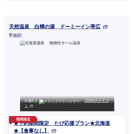
天然温泉 白樺の湯 ドーミーイン帯広
MAP
評価
4.3
299件のクチコ
ミ
★予約期間限定 たび応援プラン★北海道
★【食事なし】