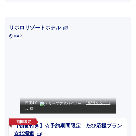
サホロリゾートホテル
MAP
評価
4.0
192件のクチコ
ミ
【朝食付き】☆予約期間限定 たび応援プラン
☆北海道