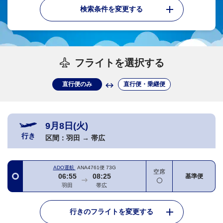
検索条件を変更する
フライトを選択する
直行便のみ
直行便・乗継便
9月8日(火)
行き
区間：
羽田
→
帯広
ADO運航
ANA4761便
73G
空席
06:55
08:25
基準便
羽田
帯広
行きのフライトを変更する