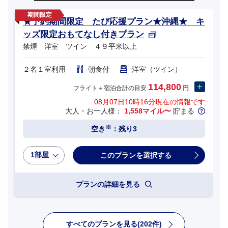
★予約期間限定 たび応援プラン★沖縄★ キ
ッズ限定おもてなし付きプラン
禁煙 洋室 ツイン ４９平米以上
２名１室利用
朝食付
洋室（ツイン）
114,800
フライト＋宿泊合計の目安
円
08月07日10時16分
現在の情報です
大人・お一人様：
1,558マイル〜
貯まる
※
空き
：残り3
1部屋
プランの詳細を見る
すべてのプランを見る(202件)