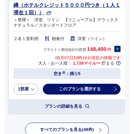
縄（ホテルクレジット５０００円つき（１人１
滞在１回））
＜禁煙＞ 洋室 ツイン 【リニューアル】デラックス
ナチュラル／スタンダードフロア
２名１室利用
朝食付
洋室（ツイン）
148,400
フライト＋宿泊合計の目安
円
08月07日10時16分
現在の情報です
大人・お一人様：
1,726マイル〜
貯まる
※
空き
：残り5
1部屋
プランの詳細を見る
すべてのプランを見る(48件)