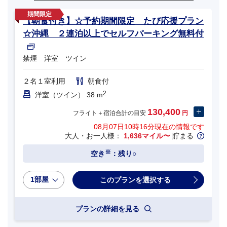
【朝食付き】☆予約期間限定 たび応援プラン
☆沖縄 ２連泊以上でセルフパーキング無料付
禁煙 洋室 ツイン
２名１室利用
朝食付
2
洋室（ツイン） 38 m
130,400
フライト＋宿泊合計の目安
円
08月07日10時16分
現在の情報です
大人・お一人様：
1,636マイル〜
貯まる
※
空き
：残り○
1部屋
プランの詳細を見る