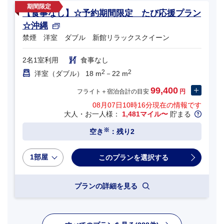
【食事なし】☆予約期間限定 たび応援プラン
☆沖縄
禁煙 洋室 ダブル 新館リラックスクイーン
2名1室利用
食事なし
2
2
洋室（ダブル） 18 m
－22 m
99,400
フライト＋宿泊合計の目安
円
08月07日10時16分
現在の情報です
大人・お一人様：
1,481マイル〜
貯まる
※
空き
：残り2
1部屋
プランの詳細を見る