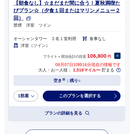
【朝食なし】☆まだまだ間に合う！夏秋満喫た
びプラン☆（夕食１回またはマリンメニュー２
回）
禁煙 洋室 ツイン
オーシャンタワー ２名１室利用
食事なし
洋室（ツイン）
106,800
フライト＋宿泊合計の目安
円
08月07日10時16分
現在の情報です
大人・お一人様：
1,518マイル〜
貯まる
※
空き
：残り○
1部屋
プランの詳細を見る