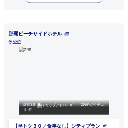
那覇ビーチサイドホテル
MAP
評価
3.8
299件のクチコ
ミ
【早トク３０／食事なし】シティプラン