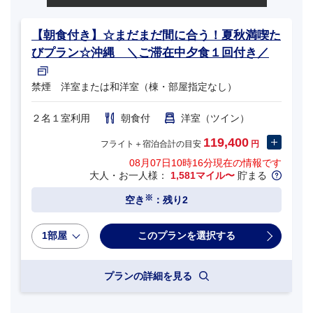
【朝食付き】☆まだまだ間に合う！夏秋満喫た
びプラン☆沖縄 ＼ご滞在中夕食１回付き／
禁煙 洋室または和洋室（棟・部屋指定なし）
２名１室利用
朝食付
洋室（ツイン）
119,400
フライト＋宿泊合計の目安
円
08月07日10時16分
現在の情報です
大人・お一人様：
1,581マイル〜
貯まる
※
空き
：残り2
1部屋
プランの詳細を見る