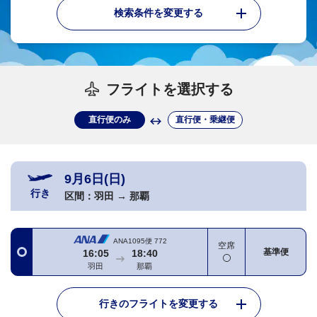
検索条件を変更する
フライトを選択する
直行便のみ
直行便・乗継便
9月6日(日)
行き
区間：
羽田
→
那覇
ANA1095便
772
空席
基準便
16:05
18:40
羽田
那覇
行きのフライトを変更する