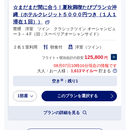
☆まだまだ間に合う！夏秋満喫たびプラン☆沖
縄（ホテルクレジット５０００円つき（１人１
滞在１回））
禁煙 洋室 ツイン クラシックツイン オーシャンビュ
ー３－４F（旧：スーペリアオーシャンサイド）
２名１室利用
朝食付
洋室（ツイン）
125,800
フライト＋宿泊合計の目安
円
08月07日10時16分
現在の情報です
大人・お一人様：
1,613マイル〜
貯まる
※
空き
：残り1
1部屋
プランの詳細を見る