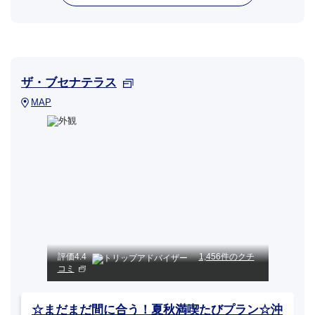
ザ・ブセナテラス
MAP
評価
4.4
1,456件のクチ
コミ
☆まだまだ間に合う！夏秋満喫たびプラン☆沖