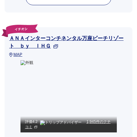
ＡＮＡインターコンチネンタル万座ビーチリゾー
ト ｂｙ ＩＨＧ
MAP
評価
4.2
1,945件のクチ
コミ