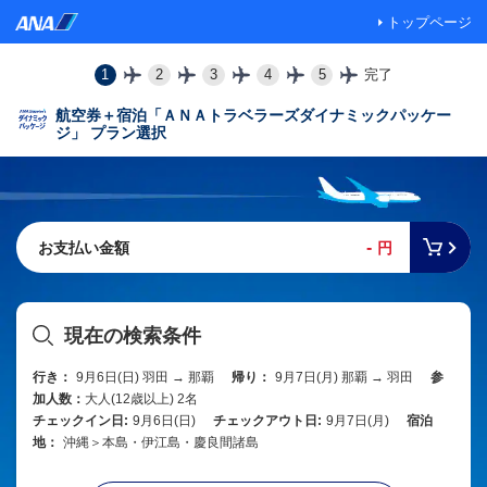
トップページ
1
2
3
4
5
完了
航空券＋宿泊「ＡＮＡトラベラーズダイナミックパッケー
ジ」 プラン選択
-
お支払い金額
円
現在の検索条件
行き：
9月6日(日) 羽田 → 那覇
帰り：
9月7日(月) 那覇 → 羽田
参
加人数：
大人(12歳以上) 2名
チェックイン日:
9月6日(日)
チェックアウト日:
9月7日(月)
宿泊
地：
沖縄＞本島・伊江島・慶良間諸島