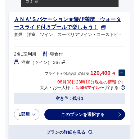
コミ
ＡＮＡ’Ｓバケーション★遊び満喫 ウォータ
ースライド付きプールで楽しもう！
禁煙 洋室 ツイン スーペリアツイン・コーストビュ
ー
2名1室利用
朝食付
2
洋室（ツイン） 36 m
120,400
フライト＋宿泊合計の目安
円
08月08日23時16分
現在の情報です
大人・お一人様：
1,586マイル〜
貯まる
※
空き
：残り1
1部屋
プランの詳細を見る