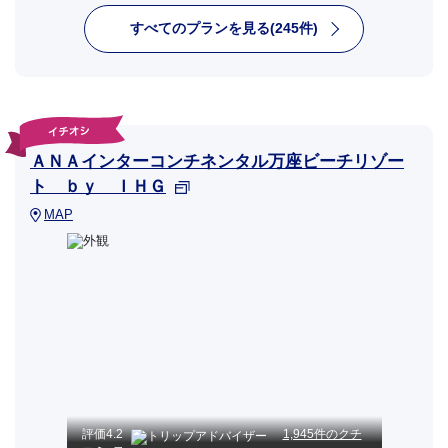
すべてのプランを見る(245件)
ＡＮＡインターコンチネンタル万座ビーチリゾー
ト ｂｙ ＩＨＧ
MAP
評価
4.2
1,945件のクチ