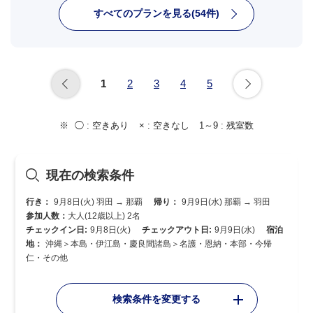
すべてのプランを見る(54件)
1
2
3
4
5
◯ :
空きあり
× :
空きなし
1～9 :
残室数
現在の検索条件
行き：
9月8日(火) 羽田 → 那覇
帰り：
9月9日(水) 那覇 → 羽田
参加人数：
大人(12歳以上) 2名
チェックイン日:
9月8日(火)
チェックアウト日:
9月9日(水)
宿泊
地：
沖縄＞本島・伊江島・慶良間諸島＞名護・恩納・本部・今帰
仁・その他
検索条件を変更する