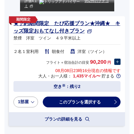
評価
4.1
952件のクチコ
ミ
★予約期間限定 たび応援プラン★沖縄★ キ
ッズ限定おもてなし付きプラン
禁煙 洋室 ツイン ４９平米以上
２名１室利用
朝食付
洋室（ツイン）
90,200
フライト＋宿泊合計の目安
円
08月08日23時16分
現在の情報です
大人・お一人様：
1,435マイル〜
貯まる
※
空き
：残り2
1部屋
プランの詳細を見る