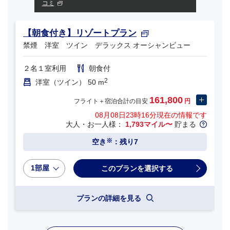
コミ
【朝食付き】リゾートプラン
禁煙 洋室 ツイン デラックス オーシャンビュー
２名１室利用
朝食付
2
洋室（ツイン） 50 m
161,800
フライト＋宿泊合計の目安
円
08月08日23時16分
現在の情報です
大人・お一人様：
1,793マイル〜
貯まる
※
空き
：残り7
1部屋
プランの詳細を見る