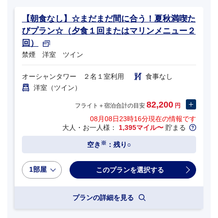
【朝食なし】☆まだまだ間に合う！夏秋満喫た
びプラン☆（夕食１回またはマリンメニュー２
回）
禁煙 洋室 ツイン
オーシャンタワー ２名１室利用
食事なし
洋室（ツイン）
82,200
フライト＋宿泊合計の目安
円
08月08日23時16分
現在の情報です
大人・お一人様：
1,395マイル〜
貯まる
※
空き
：残り○
1部屋
プランの詳細を見る