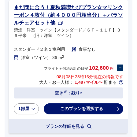
まだ間に合う！夏秋満喫たびプラン☆マリンク
ーポン４枚付（約４０００円相当分）＋パラソ
ルチェアセット他
禁煙 洋室 ツイン【スタンダード／６Ｆ－１１Ｆ】３
６平米 （旧：洋室 ツイン）
スタンダード２名１室利用
食事なし
2
洋室（ツイン） 36 m
102,600
フライト＋宿泊合計の目安
円
08月08日23時16分
現在の情報です
大人・お一人様：
1,497マイル〜
貯まる
※
空き
：残り○
1部屋
プランの詳細を見る