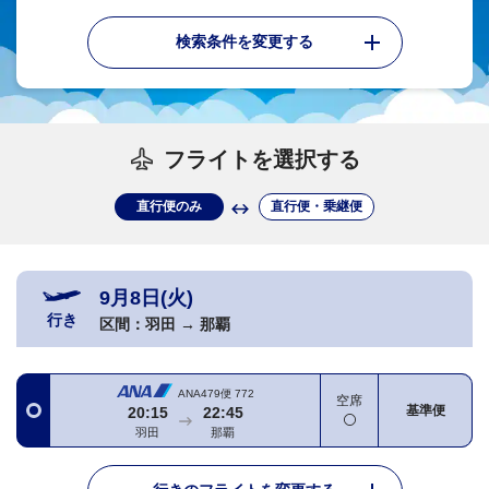
検索条件を変更する
フライトを選択する
直行便のみ
直行便・乗継便
9月8日(火)
行き
区間：
羽田
→
那覇
ANA479便
772
空席
基準便
20:15
22:45
羽田
那覇