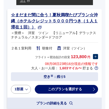
コミ
☆まだまだ間に合う！夏秋満喫たびプラン☆沖
縄（ホテルクレジット５０００円つき（１人１
滞在１回））
＜禁煙＞ 洋室 ツイン 【リニューアル】デラックス
ナチュラル／スタンダードフロア
２名１室利用
朝食付
洋室（ツイン）
123,800
フライト＋宿泊合計の目安
円
08月08日23時16分
現在の情報です
大人・お一人様：
1,603マイル〜
貯まる
※
空き
：残り5
1部屋
プランの詳細を見る