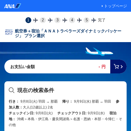
トップページ
1
2
3
4
5
完了
航空券＋宿泊「ＡＮＡトラベラーズダイナミックパッケー
ジ」 プラン選択
-
お支払い金額
円
現在の検索条件
行き：
9月8日(火) 羽田 → 那覇
帰り：
9月9日(水) 那覇 → 羽田
参
加人数：
大人(12歳以上) 2名
チェックイン日:
9月8日(火)
チェックアウト日:
9月9日(水)
宿泊
地：
沖縄＞本島・伊江島・慶良間諸島＞名護・恩納・本部・今帰仁・そ
の他