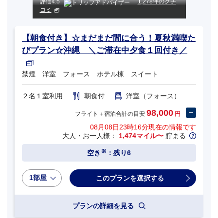
評価
4.5
1,278件のクチ
コミ
【朝食付き】☆まだまだ間に合う！夏秋満喫た
びプラン☆沖縄 ＼ご滞在中夕食１回付き／
禁煙 洋室 フォース ホテル棟 スイート
２名１室利用
朝食付
洋室（フォース）
98,000
フライト＋宿泊合計の目安
円
08月08日23時16分
現在の情報です
大人・お一人様：
1,474マイル〜
貯まる
※
空き
：残り6
1部屋
プランの詳細を見る