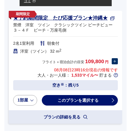
コミ
★予約期間限定 たび応援プラン★沖縄★
禁煙 洋室 ツイン クラシックツイン ビーチビュー
３－４Ｆ ビーチ・万座毛側
2名1室利用
朝食付
2
洋室（ツイン） 32 m
109,800
フライト＋宿泊合計の目安
円
08月08日23時16分
現在の情報です
大人・お一人様：
1,533マイル〜
貯まる
※
空き
：残り5
1部屋
プランの詳細を見る