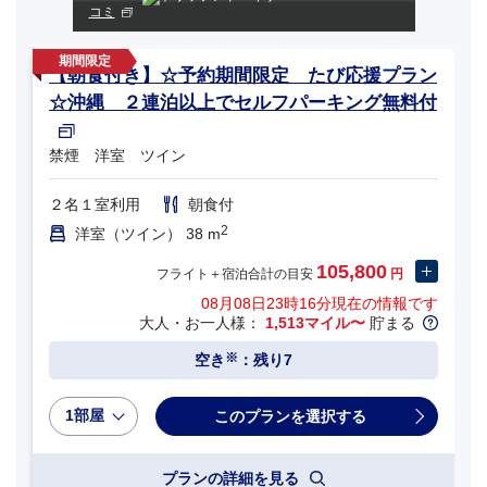
コミ
【朝食付き】☆予約期間限定 たび応援プラン
☆沖縄 ２連泊以上でセルフパーキング無料付
禁煙 洋室 ツイン
２名１室利用
朝食付
2
洋室（ツイン） 38 m
105,800
フライト＋宿泊合計の目安
円
08月08日23時16分
現在の情報です
大人・お一人様：
1,513マイル〜
貯まる
※
空き
：残り7
1部屋
プランの詳細を見る