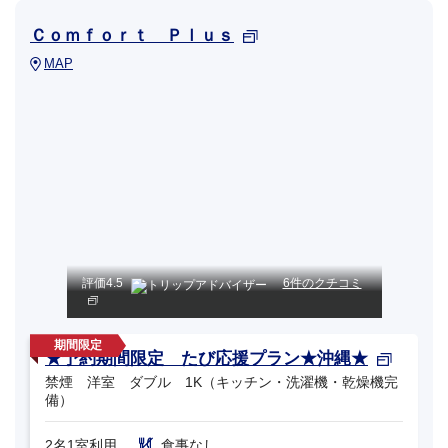
Ｃｏｍｆｏｒｔ Ｐｌｕｓ
MAP
評価
4.5
6件のクチコミ
★予約期間限定 たび応援プラン★沖縄★
禁煙 洋室 ダブル 1K（キッチン・洗濯機・乾燥機完
備）
2名1室利用
食事なし