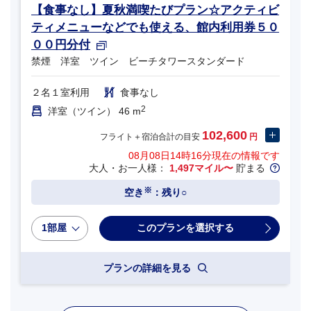
【食事なし】夏秋満喫たびプラン☆アクティビ
ティメニューなどでも使える、館内利用券５０
００円分付
禁煙 洋室 ツイン ビーチタワースタンダード
２名１室利用
食事なし
2
洋室（ツイン） 46 m
102,600
フライト＋宿泊合計の目安
円
08月08日14時16分
現在の情報です
大人・お一人様：
1,497マイル〜
貯まる
※
空き
：残り○
1部屋
プランの詳細を見る