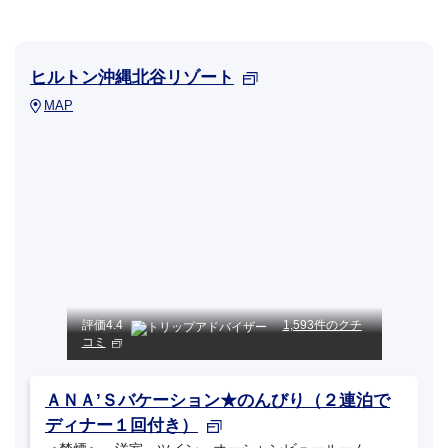
ヒルトン沖縄北谷リゾート
MAP
評価
4.4
1,593件のクチ
コミ
ＡＮＡ’Ｓバケーション★のんびり（２連泊で
ディナー１回付き）