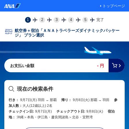
トップページ
1
2
3
4
5
完了
航空券＋宿泊「ＡＮＡトラベラーズダイナミックパッケー
ジ」 プラン選択
-
お支払い金額
円
現在の検索条件
行き：
9月7日(月) 羽田 → 那覇
帰り：
9月8日(火) 那覇 → 羽田
参
加人数：
大人(12歳以上) 2名
チェックイン日:
9月7日(月)
チェックアウト日:
9月8日(火)
宿泊
地：
沖縄＞本島・伊江島・慶良間諸島＞北谷・宜野湾