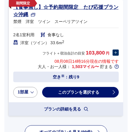
【食事無し】☆予約期間限定 たび応援プラン
☆沖縄
禁煙 洋室 ツイン スーペリアツイン
2名1室利用
食事なし
2
洋室（ツイン） 33.6m
103,800
フライト＋宿泊合計の目安
円
08月08日14時16分
現在の情報です
大人・お一人様：
1,503マイル〜
貯まる
※
空き
：残り9
1部屋
プランの詳細を見る