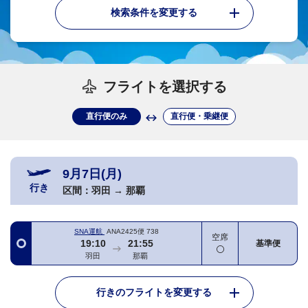
検索条件を変更する
フライトを選択する
直行便のみ
直行便・乗継便
9月7日(月)
行き
区間：
羽田
→
那覇
SNA運航
ANA2425便
738
空席
19:10
21:55
基準便
羽田
那覇
行きのフライトを変更する