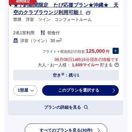
★予約期間限定 たび応援プラン★沖縄★ 天
空のクラブラウンジ利用可能！
禁煙 洋室 ツイン コンフォートルーム
2名1室利用
朝食付
2
洋室（ツイン） 30 m
125,000
フライト＋宿泊合計の目安
円
08月08日14時16分
現在の情報です
大人・お一人様：
1,609マイル〜
貯まる
※
空き
：残り1
1部屋
プランの詳細を見る
すべてのプランを見る(30件)