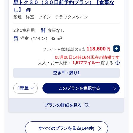
早トク３０（３０日前予約プラン）【食事な
し】
禁煙 洋室 ツイン デラックスツイン
2名1室利用
食事なし
2
洋室（ツイン） 42 m
118,600
フライト＋宿泊合計の目安
円
08月08日14時16分
現在の情報です
大人・お一人様：
1,577マイル〜
貯まる
※
空き
：残り1
1部屋
プランの詳細を見る
すべてのプランを見る(144件)