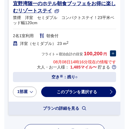
宜野湾随一のホテル朝食ブッフェをお得に楽し
むリゾートステイ
禁煙 洋室 セミダブル コンパクトステイ！23平米ベ
ッド幅120cm
2名1室利用
朝食付
2
洋室（セミダブル） 23 m
100,200
フライト＋宿泊合計の目安
円
08月08日14時16分
現在の情報です
大人・お一人様：
1,485マイル〜
貯まる
※
空き
：残り○
1部屋
プランの詳細を見る