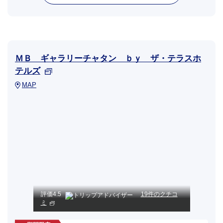
ＭＢ ギャラリーチャタン ｂｙ ザ・テラスホ
テルズ
MAP
評価
4.5
19件のクチコ
ミ