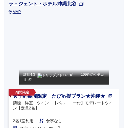
ラ・ジェント・ホテル沖縄北谷
MAP
評価
4.3
109件のクチコ
ミ
★予約期間限定 たび応援プラン★沖縄★
禁煙 洋室 ツイン 【バルコニー付】モデレートツイ
ン【定員2名】
2名1室利用
食事なし
2