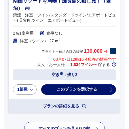
南国リゾートを満喫！瀬長島の癒し旅！（素
泊）
禁煙 洋室 ツイン/スタンダードツイン/エアポートビュ
ー(旧名称:ツイン エアポートビュー)
2名1室利用
食事なし
2
洋室（ツイン） 27 m
130,000
フライト＋宿泊合計の目安
円
08月07日12時16分
現在の情報です
大人・お一人様：
1,634マイル〜
貯まる
※
空き
：残り2
1部屋
プランの詳細を見る
すべてのプランを見る(37件)