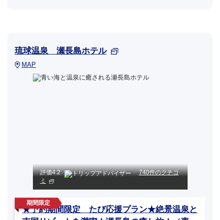
琉球温泉 瀬長島ホテル
MAP
評価
4.2
740件のクチコ
ミ
★予約期間限定 たび応援プラン★絶景温泉と