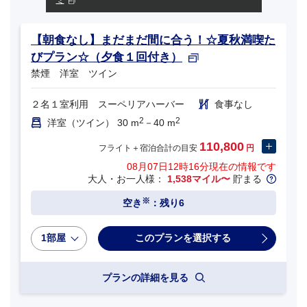
ミ
【朝食なし】まだまだ間に合う！☆夏秋満喫た
びプラン☆（夕食１回付き）
禁煙 洋室 ツイン
２名１室利用 スーペリアハーバー
食事なし
2
2
洋室（ツイン） 30 m
－40 m
110,800
フライト＋宿泊合計の目安
円
08月07日12時16分
現在の情報です
大人・お一人様：
1,538マイル〜
貯まる
※
空き
：残り6
1部屋
プランの詳細を見る