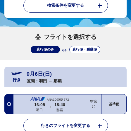
検索条件を変更する
フライトを選択する
直行便のみ
直行便・乗継便
9月6日(日)
行き
区間：
羽田
→
那覇
ANA1095便
772
空席
基準便
16:05
18:40
羽田
那覇
行きのフライトを変更する