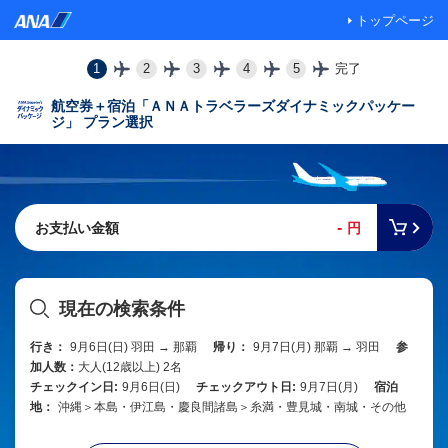
トップページ
1
2
3
4
5
完了
航空券＋宿泊「ＡＮＡトラベラーズダイナミックパッケー
ジ」 プラン選択
-
お支払い金額
円
現在の検索条件
行き：
9月6日(日) 羽田 → 那覇
帰り：
9月7日(月) 那覇 → 羽田
参
加人数：
大人(12歳以上) 2名
チェックイン日:
9月6日(日)
チェックアウト日:
9月7日(月)
宿泊
地：
沖縄＞本島・伊江島・慶良間諸島＞糸満・豊見城・南城・その他