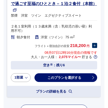
で過ごす至福のひととき－１泊２食付（本館）
禁煙 洋室 ツイン エグゼクティブスイート
２名１室利用（１３歳未満（含：乳幼児の添い寝）利
用不可）
2
朝夕食付
洋室（ツイン） 75 m
218,200
フライト＋宿泊合計の目安
円
08月07日12時16分
現在の情報です
大人・お一人様：
2,075マイル〜
貯まる
※
空き
：残り6
1部屋
プランの詳細を見る