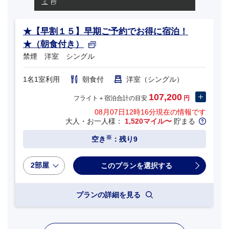
ミ
★【早割１５】早期ご予約でお得に宿泊！
★（朝食付き）
禁煙 洋室 シングル
1名1室利用
朝食付
洋室（シングル）
107,200
フライト＋宿泊合計の目安
円
08月07日12時16分
現在の情報です
大人・お一人様：
1,520マイル〜
貯まる
※
空き
：残り9
2部屋
プランの詳細を見る