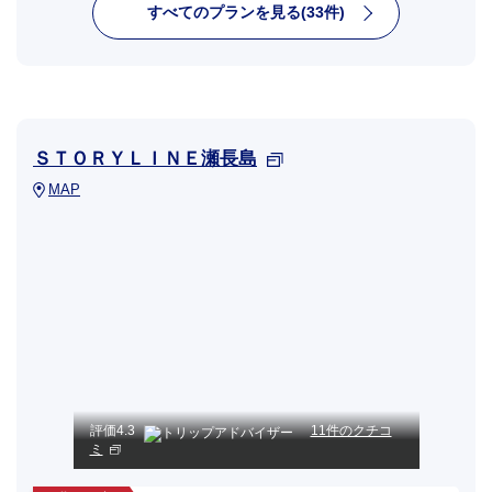
すべてのプランを見る(33件)
ＳＴＯＲＹＬＩＮＥ瀬長島
MAP
評価
4.3
11件のクチコ
ミ