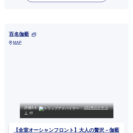
百名伽藍
MAP
評価
4.4
151件のクチコ
ミ
【全室オーシャンフロント】大人の贅沢－伽藍