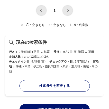
1
◯ :
空きあり
× :
空きなし
1～9 :
残室数
現在の検索条件
行き：
9月6日(日) 羽田 → 那覇
帰り：
9月7日(月) 那覇 → 羽田
参加人数：
大人(12歳以上) 2名
チェックイン日:
9月6日(日)
チェックアウト日:
9月7日(月)
宿泊
地：
沖縄＞本島・伊江島・慶良間諸島＞糸満・豊見城・南城・その
他
検索条件を変更する