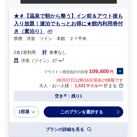
★＃【温泉で朝から整う】イン前＆アウト後も
入り放題！連泊でもっとお得に★館内利用券付
き（素泊り）
禁煙 洋室 ツイン 本館 ２７平米
2名1室利用
食事なし
2
洋室（ツイン） 27 m
109,400
フライト＋宿泊合計の目安
円
08月07日12時16分
現在の情報です
大人・お一人様：
1,531マイル〜
貯まる
※
空き
：残り1
1部屋
プランの詳細を見る