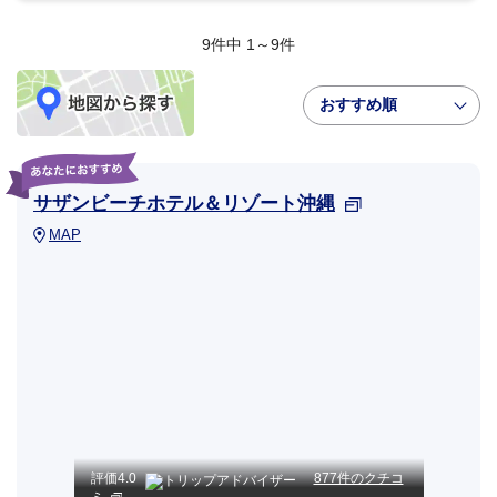
9件中 1～9件
おすすめ順
サザンビーチホテル＆リゾート沖縄
MAP
評価
4.0
877件のクチコ