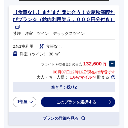
【食事なし】まだまだ間に合う！☆夏秋満喫た
びプラン☆（館内利用券５，０００円分付き）
禁煙 洋室 ツイン デラックスツイン
2名1室利用
食事なし
2
洋室（ツイン） 38 m
132,600
フライト＋宿泊合計の目安
円
08月07日12時16分
現在の情報です
大人・お一人様：
1,647マイル〜
貯まる
※
空き
：残り2
1部屋
プランの詳細を見る