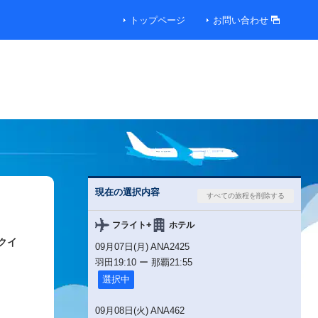
トップページ
お問い合わせ
現在の選択内容
+
フライト
ホテル
クイ
09月07日(月) ANA2425
羽田
19:10
ー
那覇
21:55
選択中
09月08日(火) ANA462