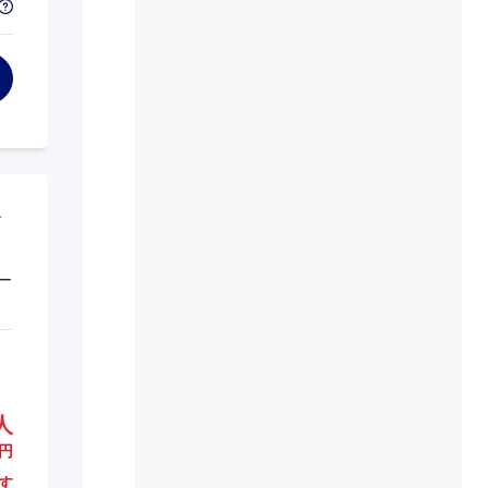
ー
人
円
す