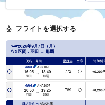
羽田
那覇
SNA運航
ANA2423
738
5
13:45
16:25
+19,200
羽田
那覇
フライトを選択する
ANA475
772
+9,900
14:45
17:20
羽田
那覇
2026年9月7日（月）
ANA477
行き
区間：
羽田
→
那覇
772
+6,200
15:25
17:55
羽田
那覇
便名・発着
機種
空席
追加料
ANA1095
772
+6,200
16:05
18:40
羽田
那覇
ANA1097
789
+6,200
16:50
19:25
羽田
那覇
SNA運航
ANA2425