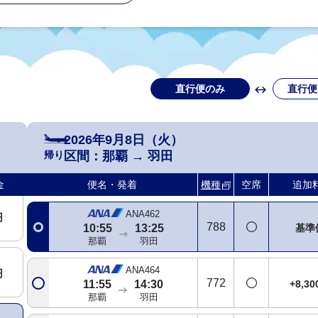
ANA460
円
772
+2,1
08:00
10:25
那覇
羽田
直行便のみ
直行便
SNA運航
ANA2422
円
738
09:40
12:15
+2,1
那覇
羽田
2026年9月8日（火）
帰り
区間：
那覇
→
羽田
ANA994
円
763
基準
10:15
12:45
金
便名・発着
機種
空席
追加
那覇
羽田
ANA462
円
788
基準
10:55
13:25
那覇
羽田
ANA464
円
772
+8,3
11:55
14:30
那覇
羽田