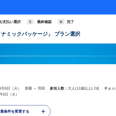
円
お支払い選択
最終確認
完了
円
ナミックパッケージ」 プラン選択
円
円
年9月8日（火） 那覇 → 羽田
参加人数：
大人(12歳以上) 2名
チェッ
円
9月8日（火）
検索条件を変更する
円