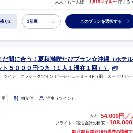
大人・お一人様：
1,515マイル〜
貯まる
1部屋
このプランを選択する
残り2
まだ間に合う！夏秋満喫たびプラン☆沖縄（ホテル
ット５０００円つき（１人１滞在１回））
 ツイン クラシックツイン ビーチビュー３－４F（旧：スーペリアビ
利用
朝食付
洋室（ツイン）
54,000円／
大人：
108,000
フライト＋宿泊合計の目安：
08月08日20時16分
現在の情報で