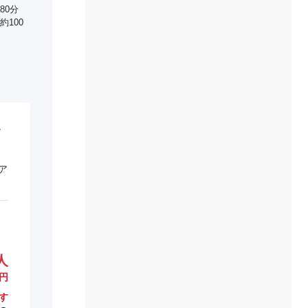
80分
100
ア
人
円
す