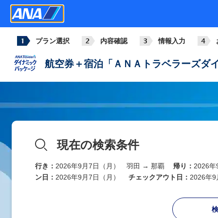
ANA463
788
+19,200
07:30
10:05
羽田
那覇
プラン選択
内容確認
情報入力
ANA467
772
+19,200
08:15
10:50
航空券＋宿泊「ＡＮＡトラベラーズダイ
羽田
那覇
ANA995
781
+19,200
09:10
11:45
羽田
那覇
ANA469
788
+19,200
10:20
13:00
現在の検索条件
羽田
那覇
行き：
2026年9月7日（月） 羽田 → 那覇
帰り：
2026
ANA471
772
+19,200
11:20
14:00
ン日：
2026年9月7日（月）
チェックアウト日：
2026年
羽田
那覇
ANA473
781
+19,200
13:05
15:40