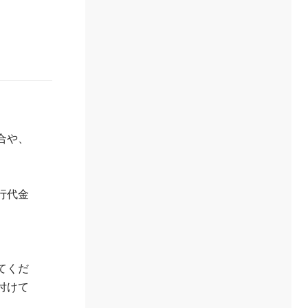
合や、
行代金
てくだ
付けて