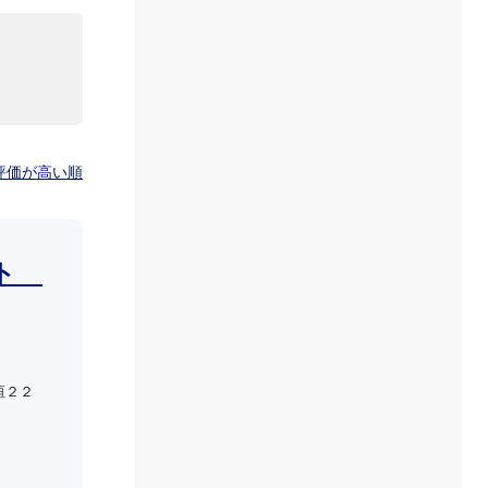
00円
00円
評価が高い順
00円
ート
00円
垣２２
00円