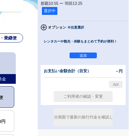
那覇
10:55
ー
羽田
13:25
選択中
00円
オプション
※任意選択
・乗継便
レンタカーや観光・体験もまとめて予約が便利！
00円
-
お支払い金額合計（目安）
円
便
料金
便
00円