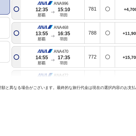
ANA996
781
+4,7
12:35
15:10
那覇
羽田
ANA468
788
+11,9
13:55
16:35
那覇
羽田
ANA470
772
+15,7
14:55
17:35
那覇
羽田
ANA472
781
+21,3
16:35
19:15
那覇
羽田
差額と異なる場合がございます。最終的な旅行代金は現在の選択内容のお支払
ANA474
772
+11,9
18:10
20:40
那覇
羽田
ANA476
772
+15,7
18:55
21:25
那覇
羽田