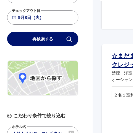
チェックアウト日
再検索する
☆まだ
クレジ
禁煙 洋室
オーシャン
２名１室
こだわり条件で絞り込む
ホテル名