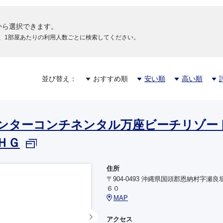
ANA1096
から選択できます。
772
+11,9
19:40
22:10
、1部屋あたりの利用人数ごとに検索してください。
那覇
羽田
SNA運航
ANA2426
738
6
20:20
22:50
+8,3
那覇
羽田
並び替え：
おすすめ順
安い順
高い順
ANA1098
789
+4,7
20:35
23:00
那覇
羽田
ンターコンチネンタル万座ビーチリゾ
ANA478
ＨＧ
738
+2,1
20:40
23:10
那覇
羽田
住所
ANA1134
〒904-0493 沖縄県国頭郡恩納村字瀬良
738
+2,1
21:00
23:30
６０
那覇
羽田
MAP
アクセス