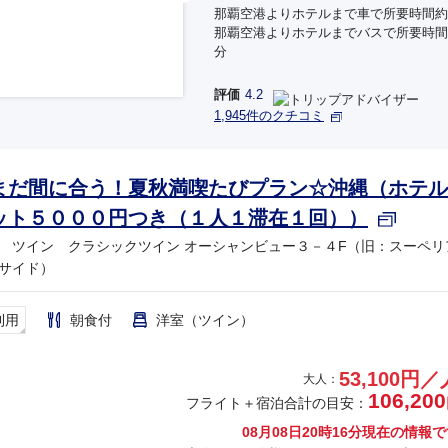
那覇空港よりホテルまで車で所要時間約
那覇空港よりホテルまでバスで所要時間約
分
評価
4.2
1,945件のクチコミ
まだ間に合う！夏秋満喫たびプラン☆沖縄（ホテル
ット５０００円つき（１人１滞在１回））
 ツイン クラシックツイン オーシャンビュー３－４F（旧：スーペリ
サイド）
利用
朝食付
洋室（ツイン）
53,100円／
大人：
106,200
フライト＋宿泊合計の目安：
08月08日20時16分
現在の情報で