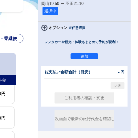
岡山
19:50
ー
羽田
21:10
選択中
オプション
※任意選択
・乗継便
レンタカーや観光・体験もまとめて予約が便利！
-
お支払い金額合計（目安）
円
料金
00円
00円