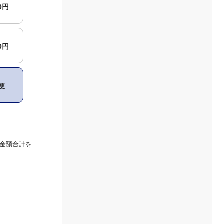
00円
00円
便
金額合計を