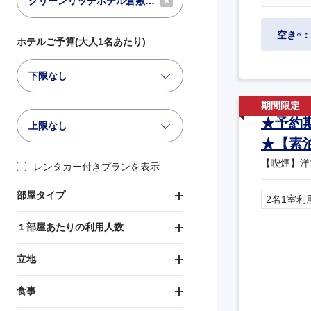
空き
：
※
ホテルご予算(大人1名あたり)
下限なし
★予約
上限なし
★【素
【喫煙】洋
レンタカー付きプランを表示
部屋タイプ
2名1室利
１部屋あたりの利用人数
立地
食事