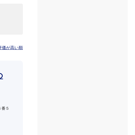
評価が高い順
の
４番５