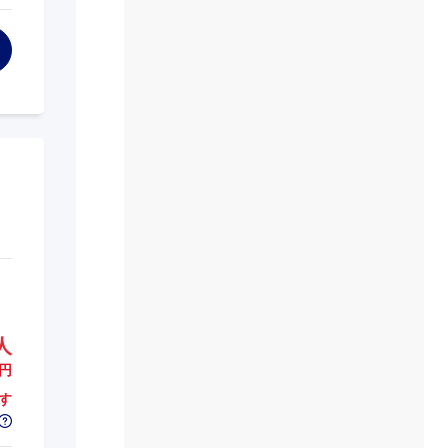
人
円
す