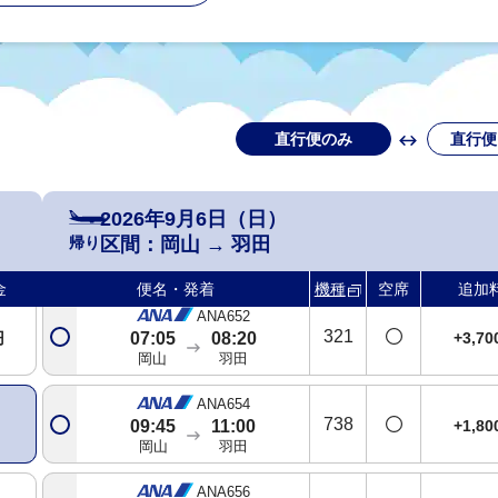
直行便のみ
直行便
2026年9月6日（日）
帰り
区間：
岡山
→
羽田
金
便名・発着
機種
空席
追加
ANA652
321
円
+3,7
07:05
08:20
岡山
羽田
ANA654
738
+1,8
09:45
11:00
岡山
羽田
ANA656