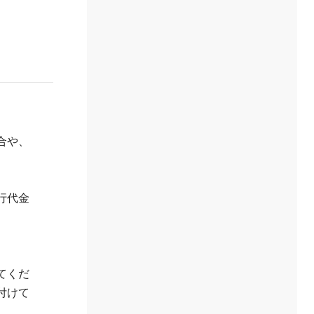
合や、
行代金
てくだ
付けて