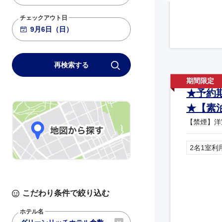
チェックアウト日
再検索する
★予約
★【素
【禁煙】洋
2名1室利
こだわり条件で絞り込む
ホテル名