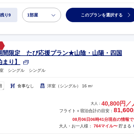
1部屋
このプランを選択する
残り9
期間限定 たび応援プラン★山陰・山陽・四国
泊まり】
室 シングル シングル
用
食事なし
洋室（シングル） 16 m
2
40,800円／
大人：
81,600
フライト＋宿泊合計の目安：
08月06日06時41分
現在の情報で
大人・お一人様：
764マイル〜
貯まる