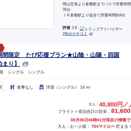
岡山空港より倉敷駅までバスで所要時間
35分
ＪＲ倉敷駅より徒歩で所要時間約4分
評価
3.9
7件のクチコミ
期間限定 たび応援プラン★山陰・山陽・四国
泊まり】
室 シングル シングル
用
食事なし
洋室（シングル） 16 m
2
40,800円／
大人：
81,600
フライト＋宿泊合計の目安：
08月06日06時41分
現在の情報で
大人・お一人様：
764マイル〜
貯まる