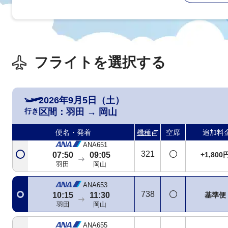
フライトを選択する
2026年9月5日（土）
行き
区間：
羽田
→
岡山
便名・発着
機種
空席
追加料
ANA651
321
+1,800
07:50
09:05
羽田
岡山
ANA653
738
基準便
10:15
11:30
羽田
岡山
ANA655