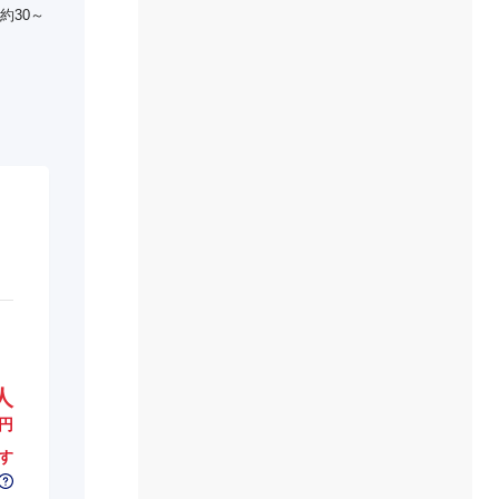
約30～
人
円
す