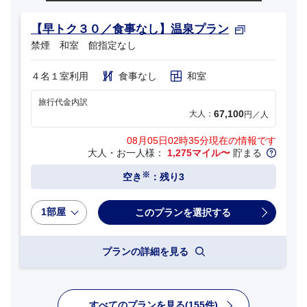
【早トク３０／食事なし】温泉プラン
禁煙 和室 館指定なし
４名１室利用
食事なし
和室
旅行代金内訳
67,100
大人：
円／人
08月05日02時35分
現在の情報です
大人・お一人様：
1,275マイル〜
貯まる
※
空き
：残り3
1部屋
プランの詳細を見る
すべてのプランを見る(155件)