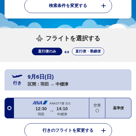
検索条件を変更する
フライトを選択する
直行便のみ
直行便・乗継便
9月6日(日)
行き
区間：
羽田
→
中標津
ANA377便
321
空席
基準便
12:30
14:10
羽田
中標津
行きのフライトを変更する