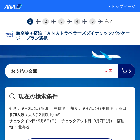
トップページ
1
2
3
4
5
完了
航空券＋宿泊「ＡＮＡトラベラーズダイナミックパッケー
ジ」 プラン選択
-
お支払い金額
円
現在の検索条件
行き：
9月6日(日) 羽田 → 中標津
帰り：
9月7日(月) 中標津 → 羽田
参加人数：
大人(12歳以上) 5名
チェックイン日:
9月6日(日)
チェックアウト日:
9月7日(月)
宿泊
地：
北海道