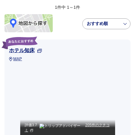
1件中 1～1件
おすすめ順
ホテル知床
MAP
評価
3.7
205件のクチコ
ミ