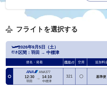
フライトを選択する
2026年9月5日（土）
行き
区間：
羽田
→
中標津
便名・発着
機種
空席
追加料
ANA377
321
基準便
12:30
14:10
羽田
中標津