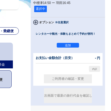
中標津
14:50
ー
羽田
16:45
選択中
オプション
※任意選択
・乗継便
レンタカーや観光・体験もまとめて予約が便利！
-
お支払い金額合計（目安）
円
料金
便