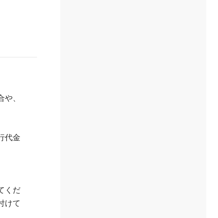
合や、
行代金
てくだ
付けて