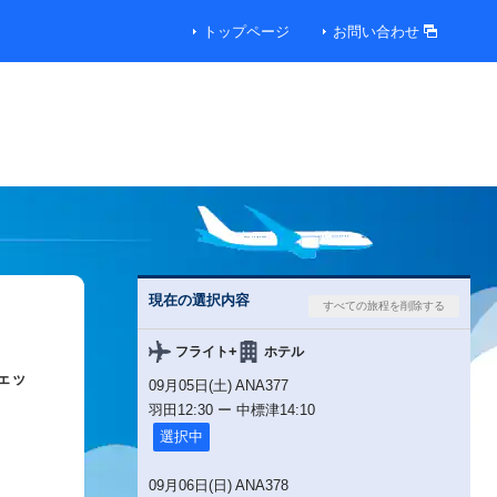
トップページ
お問い合わせ
現在の選択内容
+
フライト
ホテル
ェッ
09月05日(土) ANA377
羽田
12:30
ー
中標津
14:10
選択中
09月06日(日) ANA378