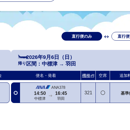
直行便のみ
直行便
2026年9月6日（日）
帰り
区間：
中標津
→
羽田
金
便名・発着
機種
空席
追加
ANA378
321
基準
14:50
16:45
中標津
羽田