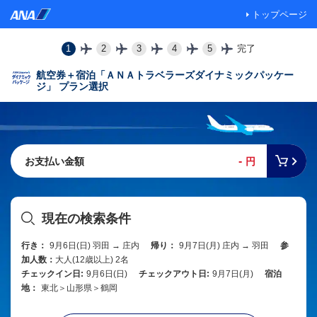
トップページ
1
2
3
4
5
完了
航空券＋宿泊「ＡＮＡトラベラーズダイナミックパッケー
ジ」 プラン選択
-
お支払い金額
円
現在の検索条件
行き：
9月6日(日) 羽田 → 庄内
帰り：
9月7日(月) 庄内 → 羽田
参
加人数：
大人(12歳以上) 2名
チェックイン日:
9月6日(日)
チェックアウト日:
9月7日(月)
宿泊
地：
東北＞山形県＞鶴岡