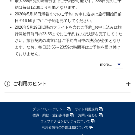
最大355日先の帰着分までご予約が可能です。355日先のご予
約は毎日12:30より可能となります。
2026年5月18日帰着までのご予約_お申し込みは旅行開始日前
日の16:59までにご予約を完了してください。
2026年5月19日以降のフライトを含むご予約_お申し込みは旅
行開始日前日の23:55までにご予約および決済を完了してくだ
さい。旅行契約の成立にはご予約当日中の決済が必要となり
ます。なお、毎日23:55～23:59の時間帯はご予約を受け付け
ておりません。
more...
く
ご利用のヒント
プライバシーポリシー
サイト利用規約
標識・約款・旅行条件書
お問い合わせ
ウェブアクセシビリティについて
利用者情報の外部送信について