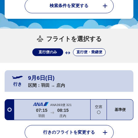
検索条件を変更する
フライトを選択する
直行便のみ
直行便・乗継便
9月6日(日)
行き
区間：
羽田
→
庄内
ANA393便
321
空席
基準便
07:15
08:15
羽田
庄内
行きのフライトを変更する