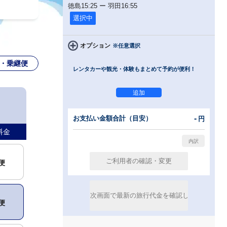
徳島
15:25
ー
羽田
16:55
選択中
オプション
※任意選択
・乗継便
レンタカーや観光・体験もまとめて予約が便利！
-
お支払い金額合計（目安）
円
料金
便
便