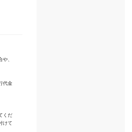
合や、
行代金
てくだ
付けて