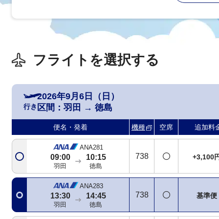
フライトを選択する
2026年9月6日（日）
行き
区間：
羽田
→
徳島
便名・発着
機種
空席
追加料
ANA281
738
+3,100
09:00
10:15
羽田
徳島
ANA283
738
基準便
13:30
14:45
羽田
徳島