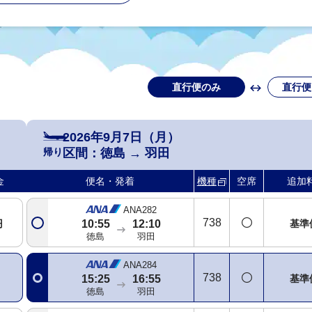
直行便のみ
直行便
2026年9月7日（月）
帰り
区間：
徳島
→
羽田
金
便名・発着
機種
空席
追加
ANA282
738
円
基準
10:55
12:10
徳島
羽田
ANA284
738
基準
15:25
16:55
徳島
羽田