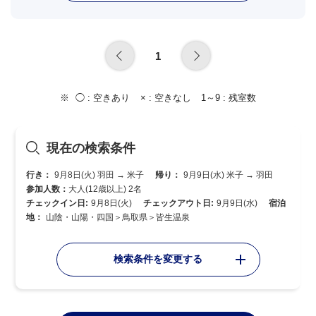
1
◯ :
空きあり
× :
空きなし
1～9 :
残室数
現在の検索条件
行き：
9月8日(火) 羽田 → 米子
帰り：
9月9日(水) 米子 → 羽田
参加人数：
大人(12歳以上) 2名
チェックイン日:
9月8日(火)
チェックアウト日:
9月9日(水)
宿泊
地：
山陰・山陽・四国＞鳥取県＞皆生温泉
検索条件を変更する