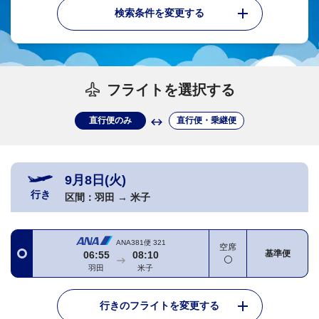
検索条件を変更する
フライトを選択する
直行便のみ
直行便・乗継便
9月8日(火)
行き
区間：
羽田
→
米子
ANA381便
321
空席
基準便
06:55
08:10
羽田
米子
行きのフライトを変更する