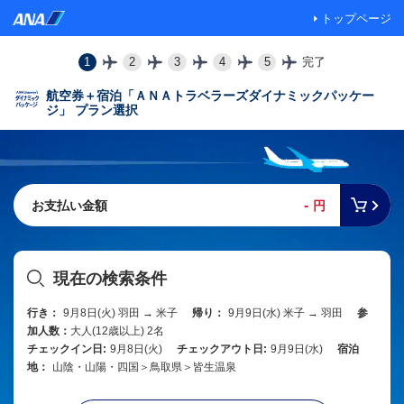
トップページ
1
2
3
4
5
完了
航空券＋宿泊「ＡＮＡトラベラーズダイナミックパッケー
ジ」 プラン選択
-
お支払い金額
円
現在の検索条件
行き：
9月8日(火) 羽田 → 米子
帰り：
9月9日(水) 米子 → 羽田
参
加人数：
大人(12歳以上) 2名
チェックイン日:
9月8日(火)
チェックアウト日:
9月9日(水)
宿泊
地：
山陰・山陽・四国＞鳥取県＞皆生温泉