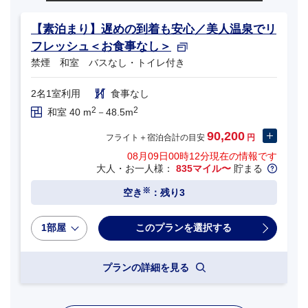
【素泊まり】遅めの到着も安心／美人温泉でリ
フレッシュ＜お食事なし＞
禁煙 和室 バスなし・トイレ付き
2名1室利用
食事なし
2
2
和室 40 m
－48.5m
90,200
フライト＋宿泊合計の目安
円
08月09日00時12分
現在の情報です
大人・お一人様：
835マイル〜
貯まる
※
空き
：残り3
1部屋
プランの詳細を見る