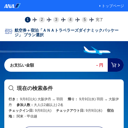
トップページ
1
2
3
4
5
完了
航空券＋宿泊「ＡＮＡトラベラーズダイナミックパッケー
ジ」 プラン選択
-
お支払い金額
円
現在の検索条件
行き：
9月8日(火) 大阪伊丹 → 羽田
帰り：
9月9日(水) 羽田 → 大阪伊
丹
参加人数：
大人(12歳以上) 2名
チェックイン日:
9月8日(火)
チェックアウト日:
9月9日(水)
宿泊
地：
関東・甲信越