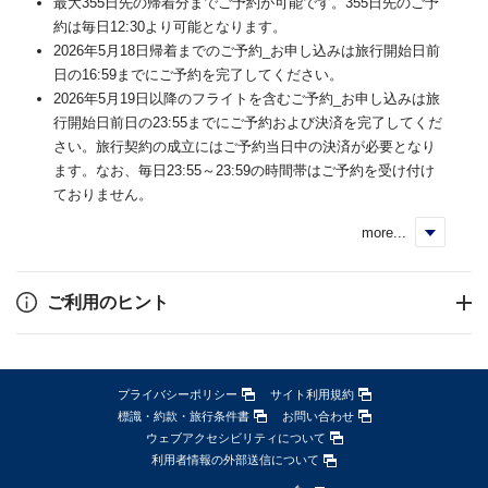
最大355日先の帰着分までご予約が可能です。355日先のご予
約は毎日12:30より可能となります。
2026年5月18日帰着までのご予約_お申し込みは旅行開始日前
日の16:59までにご予約を完了してください。
2026年5月19日以降のフライトを含むご予約_お申し込みは旅
行開始日前日の23:55までにご予約および決済を完了してくだ
さい。旅行契約の成立にはご予約当日中の決済が必要となり
ます。なお、毎日23:55～23:59の時間帯はご予約を受け付け
ておりません。
more...
く
ご利用のヒント
プライバシーポリシー
サイト利用規約
標識・約款・旅行条件書
お問い合わせ
ウェブアクセシビリティについて
利用者情報の外部送信について