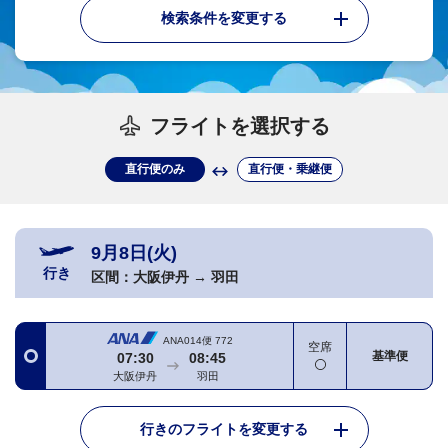
検索条件を変更する
フライトを選択する
直行便のみ
直行便・乗継便
9月8日(火)
行き
区間：
大阪伊丹
→
羽田
ANA014便
772
空席
基準便
07:30
08:45
大阪伊丹
羽田
行きのフライトを変更する