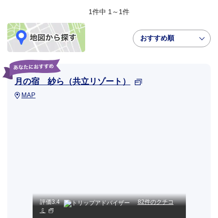
1件中 1～1件
おすすめ順
月の宿 紗ら（共立リゾート）
MAP
評価
3.4
82件のクチコ
ミ