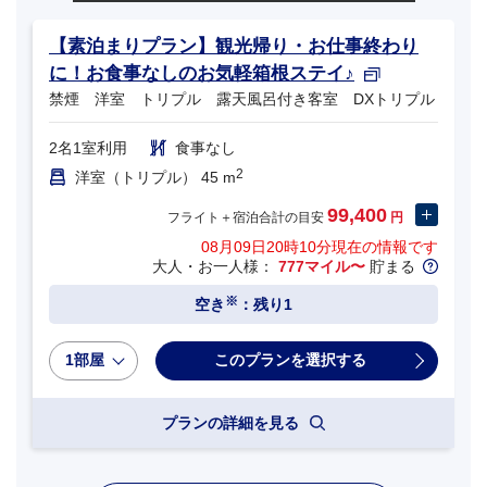
【素泊まりプラン】観光帰り・お仕事終わり
に！お食事なしのお気軽箱根ステイ♪
禁煙 洋室 トリプル 露天風呂付き客室 DXトリプル
2名1室利用
食事なし
2
洋室（トリプル） 45 m
99,400
フライト＋宿泊合計の目安
円
08月09日20時10分
現在の情報です
大人・お一人様：
777マイル〜
貯まる
※
空き
：残り1
1部屋
プランの詳細を見る