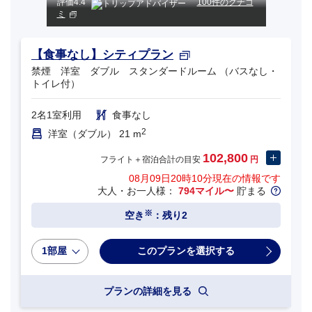
評価
4.4
100件のクチコ
ミ
【食事なし】シティプラン
禁煙 洋室 ダブル スタンダードルーム （バスなし・
トイレ付）
2名1室利用
食事なし
2
洋室（ダブル） 21 m
102,800
フライト＋宿泊合計の目安
円
08月09日20時10分
現在の情報です
大人・お一人様：
794マイル〜
貯まる
※
空き
：残り2
1部屋
プランの詳細を見る