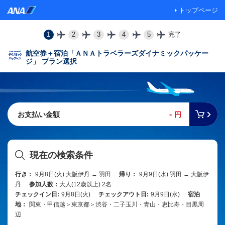
トップページ
1
2
3
4
5
完了
航空券＋宿泊「ＡＮＡトラベラーズダイナミックパッケー
ジ」 プラン選択
-
お支払い金額
円
現在の検索条件
行き：
9月8日(火) 大阪伊丹 → 羽田
帰り：
9月9日(水) 羽田 → 大阪伊
丹
参加人数：
大人(12歳以上) 2名
チェックイン日:
9月8日(火)
チェックアウト日:
9月9日(水)
宿泊
地：
関東・甲信越＞東京都＞渋谷・二子玉川・青山・恵比寿・目黒周
辺