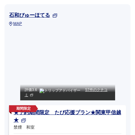
石和びゅーほてる
MAP
評価
3.6
57件のクチコ
ミ
★予約期間限定 たび応援プラン★関東甲信越
★
禁煙 和室