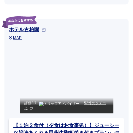
ホテル古柏園
MAP
評価
3.7
52件のクチコ
ミ
【１泊２食付（夕食はお食事処）】ジューシー
な旨味あふれる甲州牛陶板焼き付きプラン♪