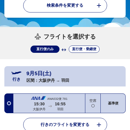
検索条件を変更する
フライトを選択する
直行便のみ
直行便・乗継便
9月5日(土)
行き
区間：
大阪伊丹
→
羽田
ANA032便
781
空席
基準便
15:30
16:55
大阪伊丹
羽田
行きのフライトを変更する