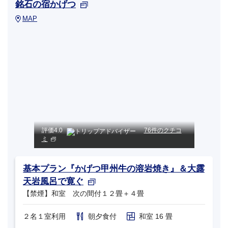
銘石の宿かげつ
MAP
評価
4.0
76件のクチコ
ミ
基本プラン『かげつ甲州牛の溶岩焼き』＆大露
天岩風呂で寛ぐ
【禁煙】和室 次の間付１２畳＋４畳
２名１室利用
朝夕食付
和室 16 畳