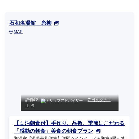
石和名湯館 糸柳
MAP
評価
4.2
71件のクチコ
ミ
【１泊朝食付】手作り、品数、季節にこだわる
「感動の朝食」美食の朝食プラン
和洋室【湯美亭和洋室】洋間ツインベッド＋和室6畳＜禁