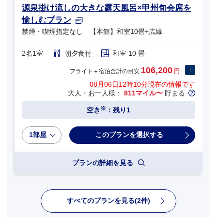
源泉掛け流しの大きな露天風呂×甲州旬会席を
愉しむプラン
禁煙・喫煙指定なし 【本館】和室10畳+広縁
2名1室
朝夕食付
和室 10 畳
106,200
フライト＋宿泊合計の目安
円
08月06日12時10分
現在の情報です
大人・お一人様：
811マイル〜
貯まる
※
空き
：残り1
1部屋
プランの詳細を見る
すべてのプランを見る(2件)