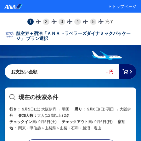
トップページ
1
2
3
4
5
完了
航空券＋宿泊「ＡＮＡトラベラーズダイナミックパッケー
ジ」 プラン選択
-
お支払い金額
円
現在の検索条件
行き：
9月5日(土) 大阪伊丹 → 羽田
帰り：
9月6日(日) 羽田 → 大阪伊
丹
参加人数：
大人(12歳以上) 2名
チェックイン日:
9月5日(土)
チェックアウト日:
9月6日(日)
宿泊
地：
関東・甲信越＞山梨県＞山梨・石和・勝沼・塩山