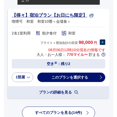
ミ
【得々】宿泊プラン【お日にち限定】
喫煙可 和室 和室10畳＜会場食＞
2名1室利用
朝夕食付
和室
98,000
フライト＋宿泊合計の目安
円
08月06日12時10分
現在の情報です
大人・お一人様：
770マイル〜
貯まる
※
空き
：残り2
1部屋
プランの詳細を見る
すべてのプランを見る(14件)