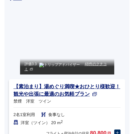
評価
3.3
48件のクチコ
ミ
【素泊まり】湯めぐり満喫★おひとり様歓迎！
観光や出張に最適のお気軽プラン
禁煙 洋室 ツイン
2名1室利用
食事なし
2
洋室（ツイン） 20 m
80,800
フライト＋宿泊合計の目安
円