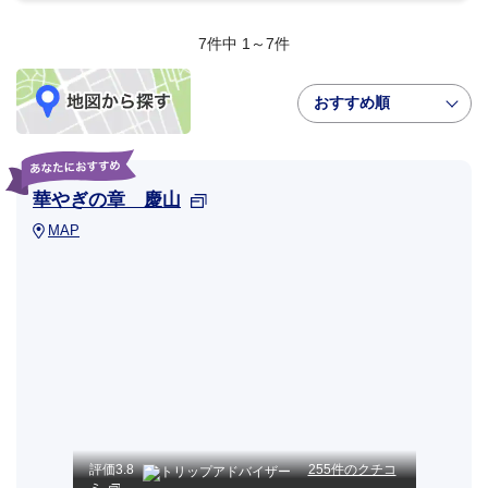
7件中 1～7件
おすすめ順
華やぎの章 慶山
MAP
評価
3.8
255件のクチコ