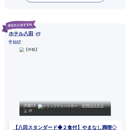
ホテル八田
MAP
評価
3.5
47件のクチコ
ミ
【八田スタンダード◆２食付】やまなし満喫◇