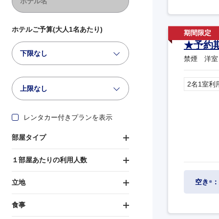
ホテルご予算(大人1名あたり)
★予約
下限なし
禁煙 洋室 
2名1室利
上限なし
レンタカー付きプランを表示
部屋タイプ
１部屋あたりの利用人数
空き
：
立地
※
食事