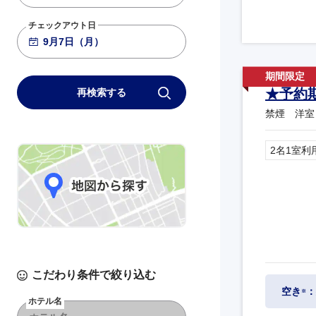
チェックアウト日
★予約
再検索する
禁煙 洋室 
2名1室利
こだわり条件で絞り込む
空き
：
※
ホテル名