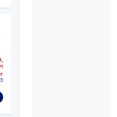
人
円
す