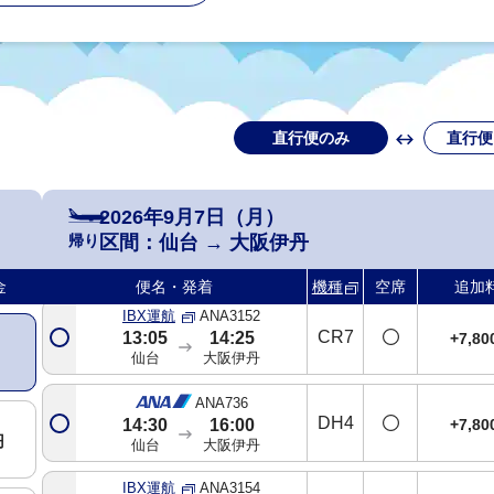
直行便のみ
直行便
ANA732
321
基準
07:50
09:10
仙台
大阪伊丹
2026年9月7日（月）
ANA734
帰り
区間：
仙台
→
大阪伊丹
738
+1,8
09:45
11:05
仙台
大阪伊丹
金
便名・発着
機種
空席
追加
IBX運航
ANA3152
CR7
13:05
14:25
+7,8
仙台
大阪伊丹
ANA736
DH4
+7,8
14:30
16:00
円
仙台
大阪伊丹
IBX運航
ANA3154