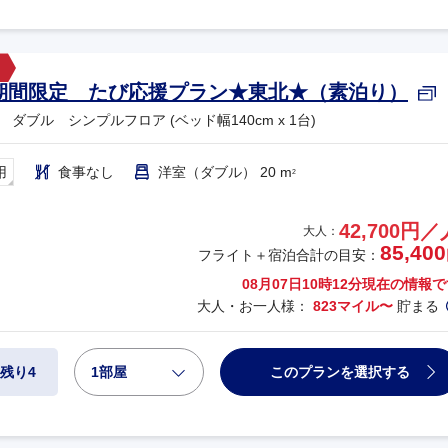
期間限定 たび応援プラン★東北★（素泊り）
ダブル シンプルフロア (ベッド幅140cm x 1台)
用
食事なし
洋室（ダブル） 20 m
2
42,700円／
大人：
85,400
フライト＋宿泊合計の目安：
08月07日10時12分
現在の情報で
大人・お一人様：
823マイル〜
貯まる
1部屋
このプランを選択する
残り4