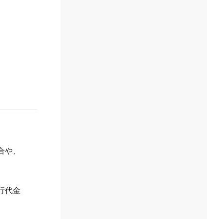
合や、
行代金