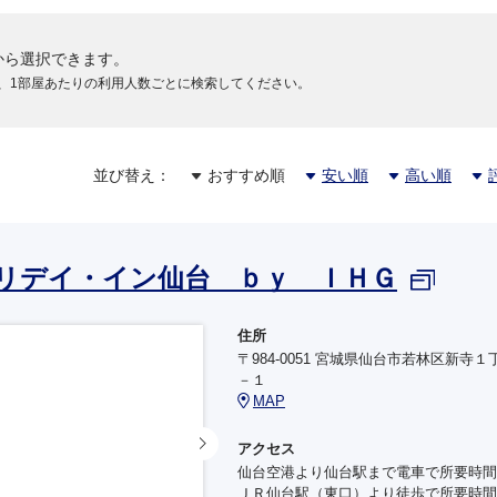
から選択できます。
、1部屋あたりの利用人数ごとに検索してください。
並び替え：
おすすめ順
安い順
高い順
リデイ・イン仙台 ｂｙ ＩＨＧ
住所
〒984-0051 宮城県仙台市若林区新寺１
－１
MAP
アクセス
仙台空港より仙台駅まで電車で所要時間
ＪＲ仙台駅（東口）より徒歩で所要時間