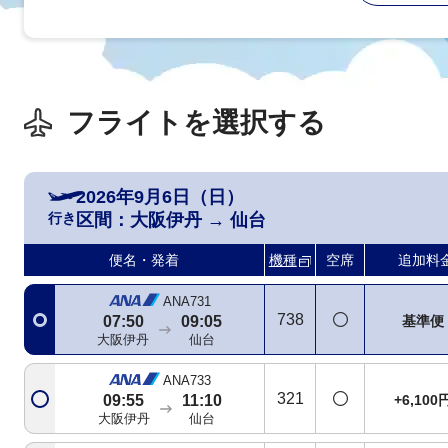
フライトを選択する
2026年9月6日（日）
行き
区間：
大阪伊丹
→
仙台
便名・発着
機種
空席
追加料
ANA731
738
基準便
07:50
09:05
大阪伊丹
仙台
ANA733
321
+6,100
09:55
11:10
大阪伊丹
仙台