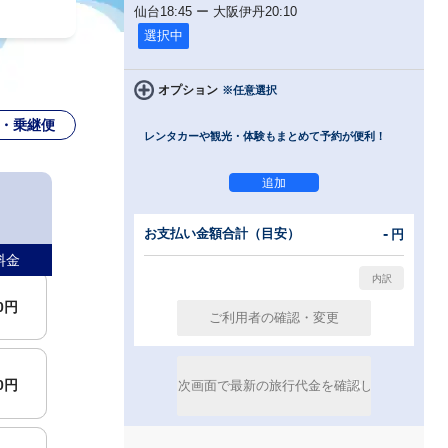
仙台
18:45
ー
大阪伊丹
20:10
選択中
オプション
※任意選択
・乗継便
レンタカーや観光・体験もまとめて予約が便利！
便
00円
-
お支払い金額合計（目安）
円
料金
00円
00円