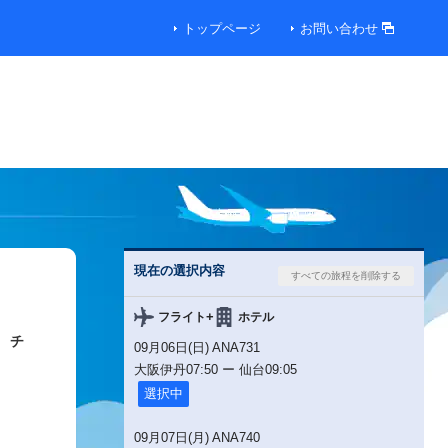
トップページ
お問い合わせ
現在の選択内容
+
フライト
ホテル
チ
09月06日(日) ANA731
大阪伊丹
07:50
ー
仙台
09:05
選択中
09月07日(月) ANA740