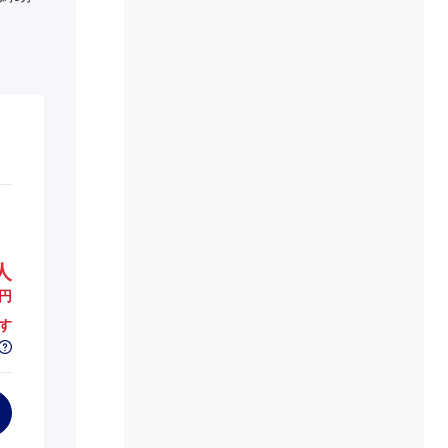
人
円
す