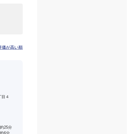
評価が高い順
丁目４
約25分
約6分