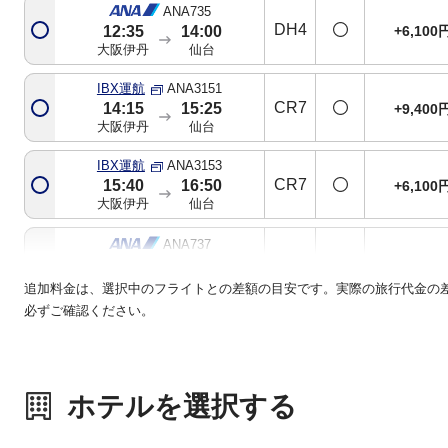
ANA735
DH4
+6,100
12:35
14:00
大阪伊丹
仙台
IBX運航
ANA3151
CR7
14:15
15:25
+9,400
大阪伊丹
仙台
IBX運航
ANA3153
CR7
15:40
16:50
+6,100
大阪伊丹
仙台
ANA737
321
+9,400
16:50
18:05
大阪伊丹
仙台
追加料金は、選択中のフライトとの差額の目安です。実際の旅行代金の
必ずご確認ください。
ANA739
321
+20,000
19:40
21:00
大阪伊丹
仙台
ホテルを選択する