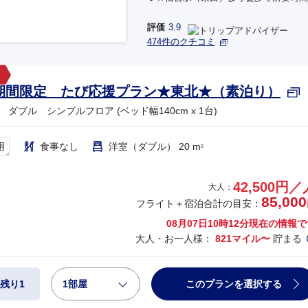
評価
3.9
474件のクチコミ
期間限定 たび応援プラン★東北★（素泊り）
ダブル シンプルフロア (ベッド幅140cm x 1台)
用
食事なし
洋室（ダブル） 20 m
2
42,500円／
大人：
85,000
フライト＋宿泊合計の目安：
08月07日10時12分
現在の情報で
大人・お一人様：
821マイル〜
貯まる
1部屋
このプランを選択する
残り1