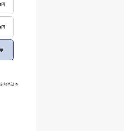
00円
00円
便
金額合計を