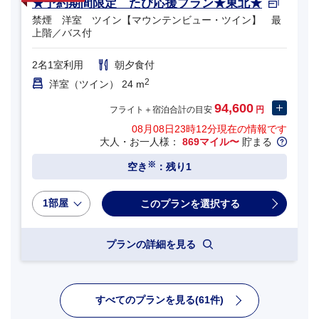
★予約期間限定 たび応援プラン★東北★
禁煙 洋室 ツイン【マウンテンビュー・ツイン】 最
上階／バス付
2名1室利用
朝夕食付
2
洋室（ツイン） 24 m
94,600
フライト＋宿泊合計の目安
円
08月08日23時12分
現在の情報です
大人・お一人様：
869マイル〜
貯まる
※
空き
：残り1
1部屋
プランの詳細を見る
すべてのプランを見る(61件)