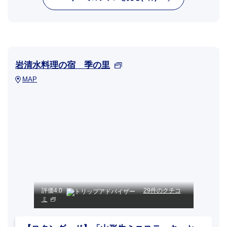
岩清水料理の宿 季の里
MAP
評価
4.0
29件のクチコ
ミ