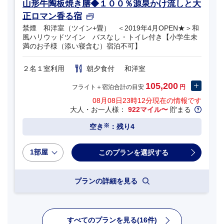
山形牛陶板焼き膳◆１００％源泉かけ流しと大
正ロマン香る宿
禁煙 和洋室（ツイン+畳） ＜2019年4月OPEN★＞和
風ハリウッドツイン バスなし・トイレ付き【小学生未
満のお子様（添い寝含む）宿泊不可】
２名１室利用
朝夕食付
和洋室
105,200
フライト＋宿泊合計の目安
円
08月08日23時12分
現在の情報です
大人・お一人様：
922マイル〜
貯まる
※
空き
：残り4
1部屋
プランの詳細を見る
すべてのプランを見る(16件)