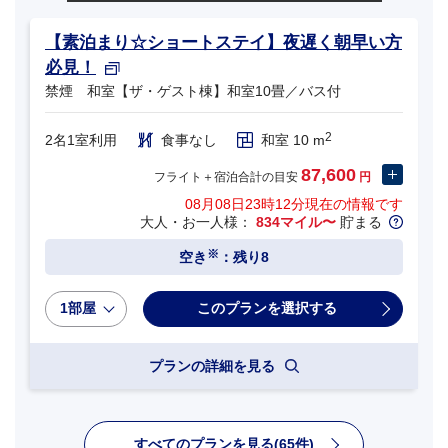
【素泊まり☆ショートステイ】夜遅く朝早い方
必見！
禁煙 和室【ザ・ゲスト棟】和室10畳／バス付
2
2名1室利用
食事なし
和室 10 m
87,600
フライト＋宿泊合計の目安
円
08月08日23時12分
現在の情報です
大人・お一人様：
834マイル〜
貯まる
※
空き
：残り8
1部屋
プランの詳細を見る
すべてのプランを見る(65件)