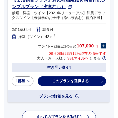
【１泊朝食プラン】お気軽温泉旅★朝食付のシ
ンプルプラン（夕食なし）
禁煙 洋室 ツイン【2021年リニューアル】和風デラッ
クスツイン【未就学のお子様（添い寝含む）宿泊不可】
2名1室利用
朝食付
2
洋室（ツイン） 42 m
107,000
フライト＋宿泊合計の目安
円
08月08日23時12分
現在の情報です
大人・お一人様：
931マイル〜
貯まる
※
空き
：残り4
1部屋
プランの詳細を見る
すべてのプランを見る(6件)