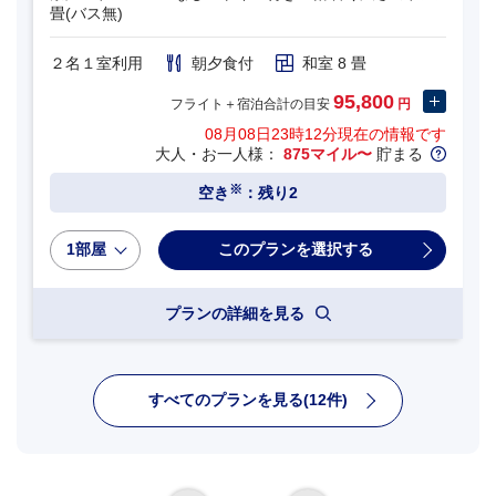
畳(バス無)
２名１室利用
朝夕食付
和室 8 畳
95,800
フライト＋宿泊合計の目安
円
08月08日23時12分
現在の情報です
大人・お一人様：
875マイル〜
貯まる
※
空き
：残り2
1部屋
プランの詳細を見る
すべてのプランを見る(12件)