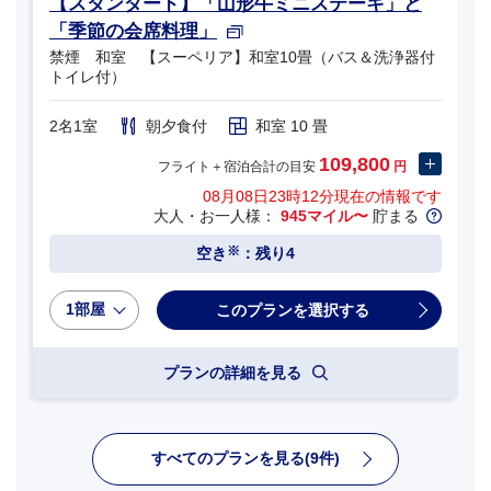
【スタンダード】「山形牛ミニステーキ」と
「季節の会席料理」
禁煙 和室 【スーペリア】和室10畳（バス＆洗浄器付
トイレ付）
2名1室
朝夕食付
和室 10 畳
109,800
フライト＋宿泊合計の目安
円
08月08日23時12分
現在の情報です
大人・お一人様：
945マイル〜
貯まる
※
空き
：残り4
1部屋
プランの詳細を見る
すべてのプランを見る(9件)