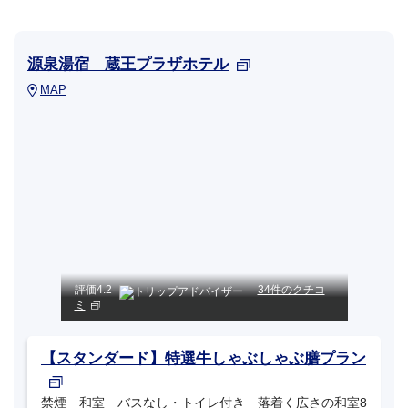
源泉湯宿 蔵王プラザホテル
MAP
評価
4.2
34件のクチコ
ミ
【スタンダード】特選牛しゃぶしゃぶ膳プラン
禁煙 和室 バスなし・トイレ付き 落着く広さの和室8