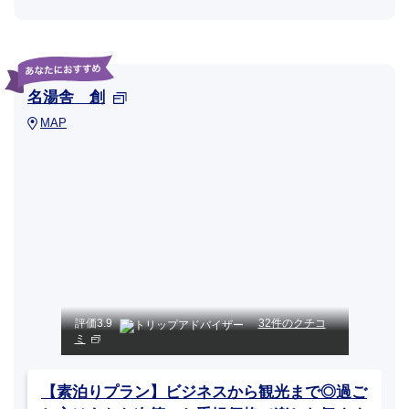
名湯舎 創
MAP
評価
3.9
32件のクチコ
ミ
【素泊りプラン】ビジネスから観光まで◎過ご