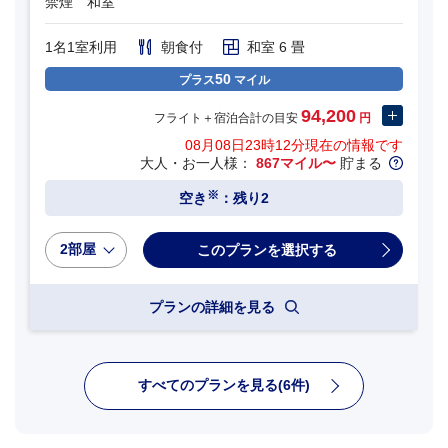
禁煙 和室
1名1室利用
朝食付
和室 6 畳
50
プラス
マイル
94,200
フライト＋宿泊合計の目安
円
08月08日23時12分
現在の情報です
大人・お一人様：
867マイル〜
貯まる
※
空き
：残り2
2部屋
プランの詳細を見る
すべてのプランを見る(6件)