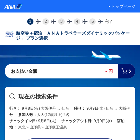
トップページ
1
2
3
4
5
完了
航空券＋宿泊「ＡＮＡトラベラーズダイナミックパッケー
ジ」 プラン選択
-
お支払い金額
円
現在の検索条件
行き：
9月8日(火) 大阪伊丹 → 仙台
帰り：
9月9日(水) 仙台 → 大阪伊
丹
参加人数：
大人(12歳以上) 2名
チェックイン日:
9月8日(火)
チェックアウト日:
9月9日(水)
宿泊
地：
東北＞山形県＞山形蔵王温泉