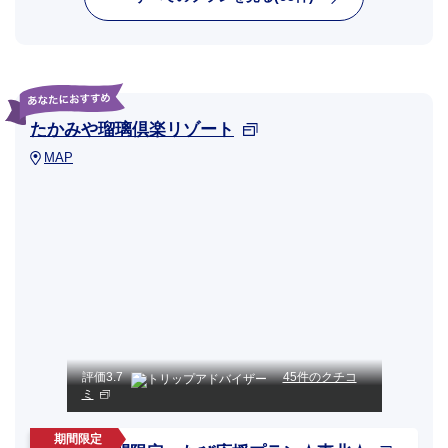
たかみや瑠璃倶楽リゾート
MAP
評価
3.7
45件のクチコ
ミ