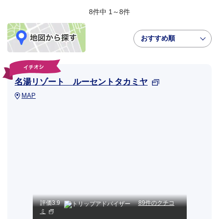
8件中 1～8件
おすすめ順
名湯リゾート ルーセントタカミヤ
MAP
評価
3.9
89件のクチコ
ミ