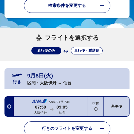
検索条件を変更する
フライトを選択する
直行便のみ
直行便・乗継便
9月8日(火)
行き
区間：
大阪伊丹
→
仙台
ANA731便
738
空席
基準便
07:50
09:05
大阪伊丹
仙台
行きのフライトを変更する