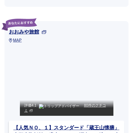
おおみや旅館
MAP
評価
4.1
80件のクチコ
ミ
【人気ＮＯ、１】スタンダード「蔵王山懐膳」