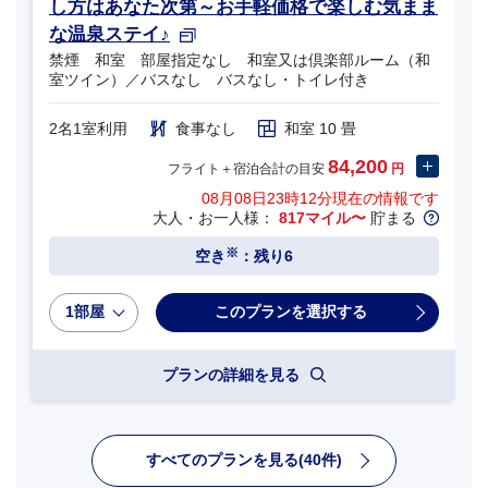
し方はあなた次第～お手軽価格で楽しむ気まま
な温泉ステイ♪
禁煙 和室 部屋指定なし 和室又は倶楽部ルーム（和
室ツイン）／バスなし バスなし・トイレ付き
2名1室利用
食事なし
和室 10 畳
84,200
フライト＋宿泊合計の目安
円
08月08日23時12分
現在の情報です
大人・お一人様：
817マイル〜
貯まる
※
空き
：残り6
1部屋
プランの詳細を見る
すべてのプランを見る(40件)