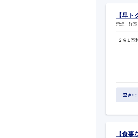
【早ト
禁煙 洋室
２名１室
空き
：
※
【食事