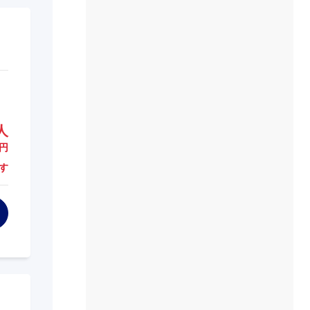
人
円
す