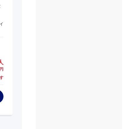
イ
人
円
す