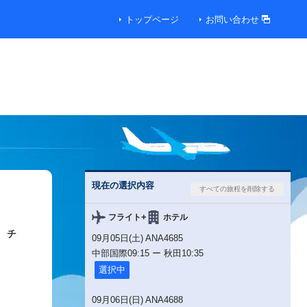
トップページ
お問い合わせ
現在の選択内容
+
フライト
ホテル
チ
09月05日(土) ANA4685
中部国際
09:15
ー
秋田
10:35
選択中
09月06日(日) ANA4688