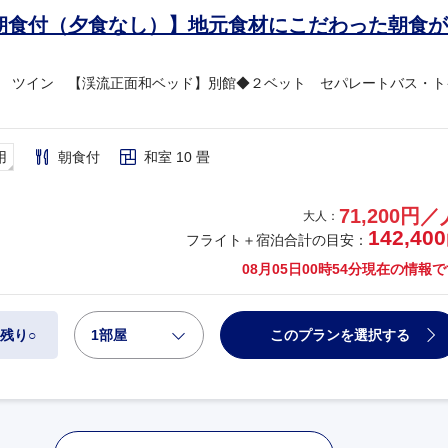
朝食付（夕食なし）】地元食材にこだわった朝食が
 ツイン 【渓流正面和ベッド】別館◆２ベット セパレートバス・ト
用
朝食付
和室 10 畳
71,200円／
大人：
142,400
フライト＋宿泊合計の目安：
08月05日00時54分
現在の情報で
1部屋
このプランを選択する
残り○