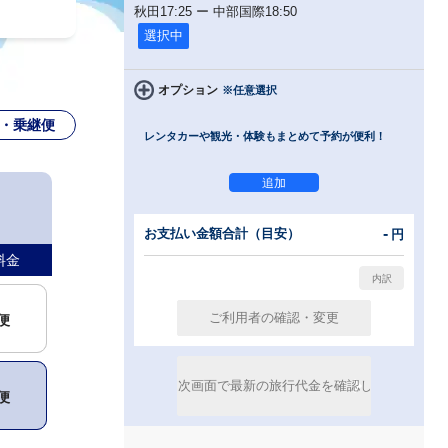
秋田
17:25
ー
中部国際
18:50
選択中
オプション
※任意選択
・乗継便
レンタカーや観光・体験もまとめて予約が便利！
-
お支払い金額合計（目安）
円
料金
便
便