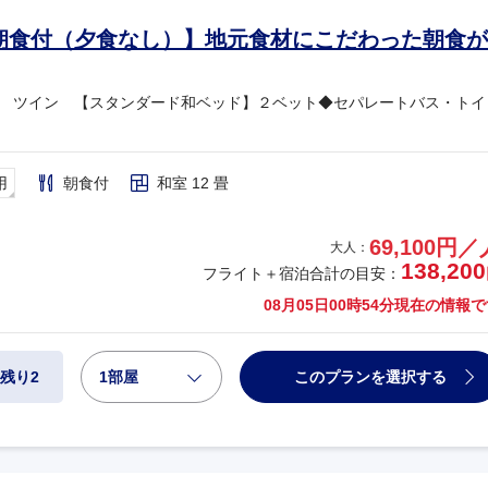
朝食付（夕食なし）】地元食材にこだわった朝食が
 ツイン 【スタンダード和ベッド】２ベット◆セパレートバス・トイ
用
朝食付
和室 12 畳
69,100円／
大人：
138,200
フライト＋宿泊合計の目安：
08月05日00時54分
現在の情報で
1部屋
このプランを選択する
残り2