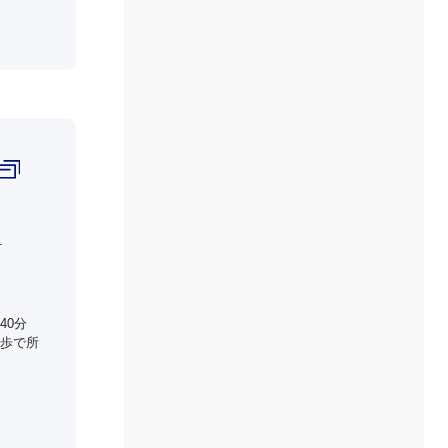
１
40分
歩で所