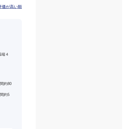
評価が高い順
温端４
間約80
間約5