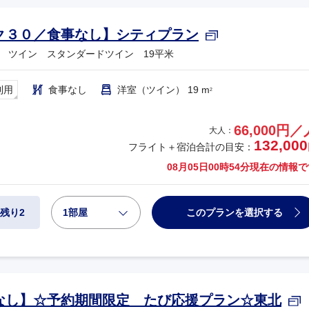
ク３０／食事なし】シティプラン
 ツイン スタンダードツイン 19平米
利用
食事なし
洋室（ツイン） 19 m
2
66,000円／
大人：
132,000
フライト＋宿泊合計の目安：
08月05日00時54分
現在の情報で
1部屋
このプランを選択する
残り2
なし】☆予約期間限定 たび応援プラン☆東北