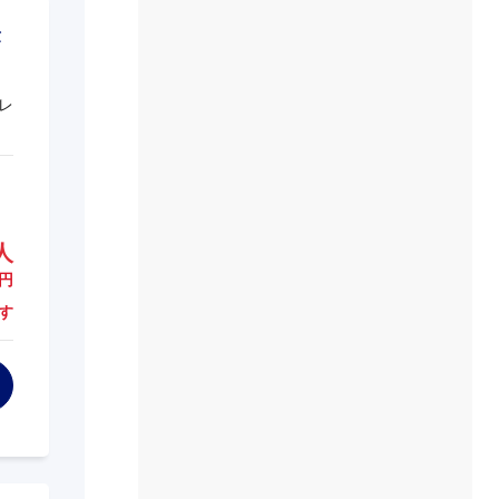
レ
人
円
す