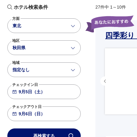
ホテル検索条件
27件中 1～10件
方面
東北
四季彩り
地区
秋田県
地域
指定なし
チェックイン日
チェックアウト日
再検索する