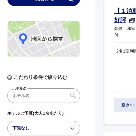
【１泊
好評
禁煙 和室
付
2名1室利
こだわり条件で絞り込む
ホテル名
空き
：
※
ホテルご予算(大人1名あたり)
下限なし