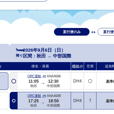
直行便のみ
直行便
2026年9月6日（日）
帰り
区間：
秋田
→
中部国際
金
便名・発着
機種
空席
追加
ORC運航
ANA4686
DH4
11:05
12:30
基準
秋田
中部国際
ORC運航
ANA4688
DH4
7
17:25
18:50
基準
秋田
中部国際