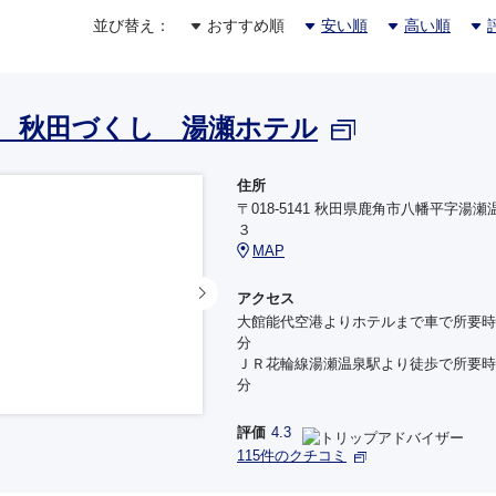
並び替え：
おすすめ順
安い順
高い順
 秋田づくし 湯瀬ホテル
住所
〒018-5141 秋田県鹿角市八幡平字湯瀬
３
MAP
アクセス
大館能代空港よりホテルまで車で所要時
分
ＪＲ花輪線湯瀬温泉駅より徒歩で所要時
分
評価
4.3
115件のクチコミ