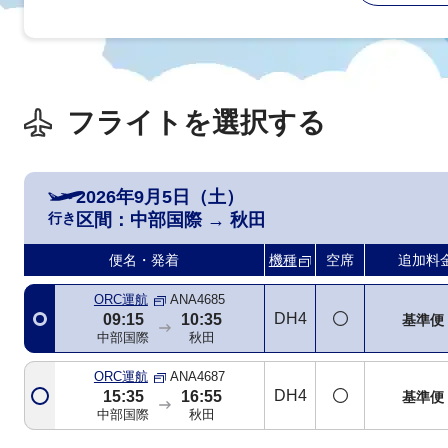
フライトを選択する
2026年9月5日（土）
行き
区間：
中部国際
→
秋田
便名・発着
機種
空席
追加料
ORC運航
ANA4685
DH4
09:15
10:35
基準便
中部国際
秋田
ORC運航
ANA4687
DH4
15:35
16:55
基準便
中部国際
秋田