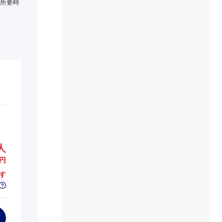
所要時
人
円
す