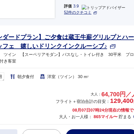
評価
3.9
52件のクチコミ
ンダードプラン】ご夕食は蔵王牛薪グリルプとハー
ッフェ 嬉しいドリンクインクルーシブ♪
 ツイン 【スーペリアモダン】バスなし・トイレ付き 30平米 プロ
付き客室
用
朝夕食付
洋室（ツイン） 30 m
2
64,700円／
大人：
129,400
フライト＋宿泊合計の目安：
08月07日07時24分
現在の情報で
大人・お一人様：
865マイル〜
貯まる