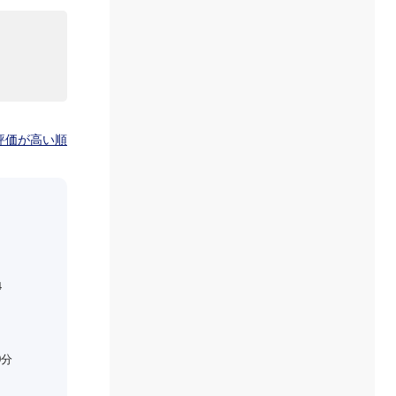
評価が高い順
４
0分