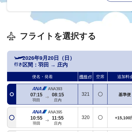
フライトを選択する
2026年9月20日（日）
行き
区間：
羽田
→
庄内
便名・発着
機種
空席
追加料
ANA393
321
基準便
07:15
08:15
羽田
庄内
ANA395
320
+15,100
10:55
11:55
羽田
庄内