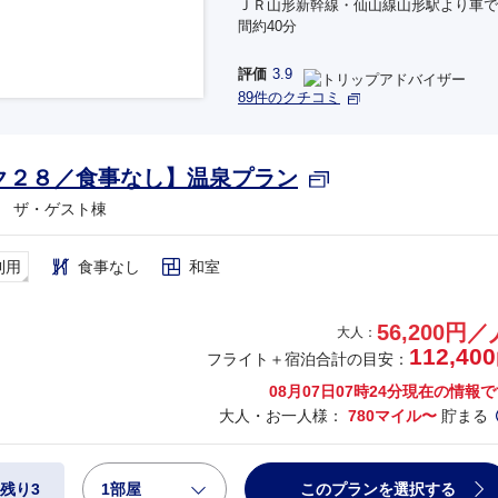
ＪＲ山形新幹線・仙山線山形駅より車で
間約40分
評価
3.9
89件のクチコミ
ク２８／食事なし】温泉プラン
 ザ・ゲスト棟
利用
食事なし
和室
56,200円／
大人：
112,400
フライト＋宿泊合計の目安：
08月07日07時24分
現在の情報で
大人・お一人様：
780マイル〜
貯まる
1部屋
このプランを選択する
残り3