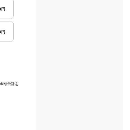
00円
00円
金額合計を