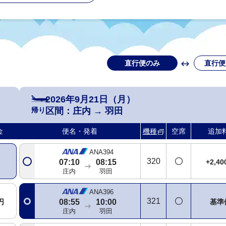
直行便のみ
直行便
2026年9月21日（月）
帰り
区間：
庄内
→
羽田
金
便名・発着
機種
空席
追加
ANA394
320
+2,4
07:10
08:15
庄内
羽田
ANA396
321
円
基準
08:55
10:00
庄内
羽田