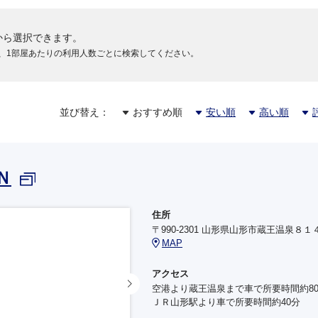
から選択できます。
、1部屋あたりの利用人数ごとに検索してください。
並び替え：
おすすめ順
安い順
高い順
Ｎ
住所
〒990-2301 山形県山形市蔵王温泉８１
MAP
アクセス
空港より蔵王温泉まで車で所要時間約8
ＪＲ山形駅より車で所要時間約40分