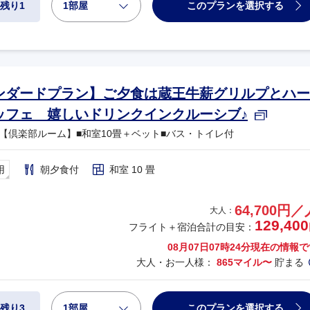
1部屋
このプランを選択する
残り1
ンダードプラン】ご夕食は蔵王牛薪グリルプとハー
ッフェ 嬉しいドリンクインクルーシブ♪
【倶楽部ルーム】■和室10畳＋ベット■バス・トイレ付
用
朝夕食付
和室 10 畳
64,700円／
大人：
129,400
フライト＋宿泊合計の目安：
08月07日07時24分
現在の情報で
大人・お一人様：
865マイル〜
貯まる
1部屋
このプランを選択する
残り3