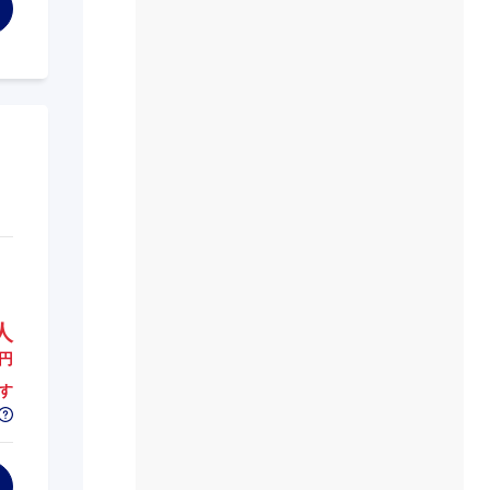
人
円
す