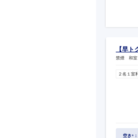
【早ト
禁煙 和室
２名１室
空き
：
※