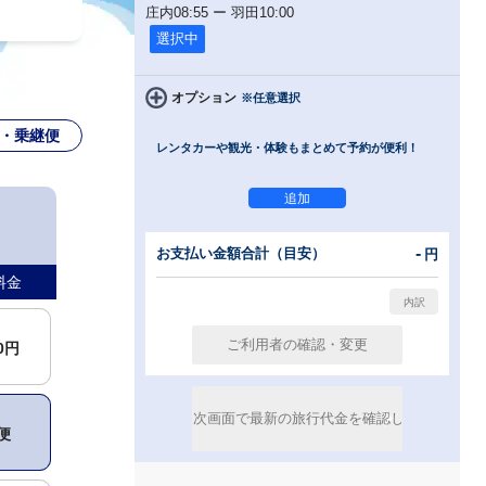
庄内
08:55
ー
羽田
10:00
選択中
オプション
※任意選択
・乗継便
レンタカーや観光・体験もまとめて予約が便利！
-
お支払い金額合計（目安）
円
料金
00円
便