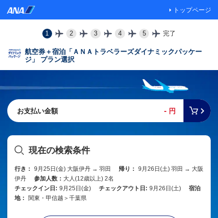
トップページ
1
2
3
4
5
完了
航空券＋宿泊「ＡＮＡトラベラーズダイナミックパッケー
ジ」 プラン選択
-
お支払い金額
円
現在の検索条件
行き：
9月25日(金) 大阪伊丹 → 羽田
帰り：
9月26日(土) 羽田 → 大阪
伊丹
参加人数：
大人(12歳以上) 2名
チェックイン日:
9月25日(金)
チェックアウト日:
9月26日(土)
宿泊
地：
関東・甲信越＞千葉県