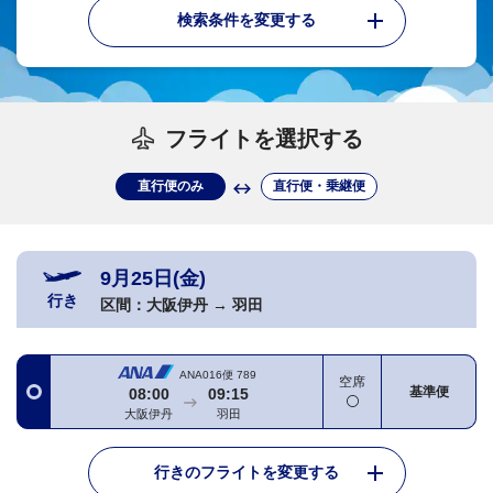
検索条件を変更する
フライトを選択する
直行便のみ
直行便・乗継便
9月25日(金)
行き
区間：
大阪伊丹
→
羽田
ANA016便
789
空席
基準便
08:00
09:15
大阪伊丹
羽田
行きのフライトを変更する