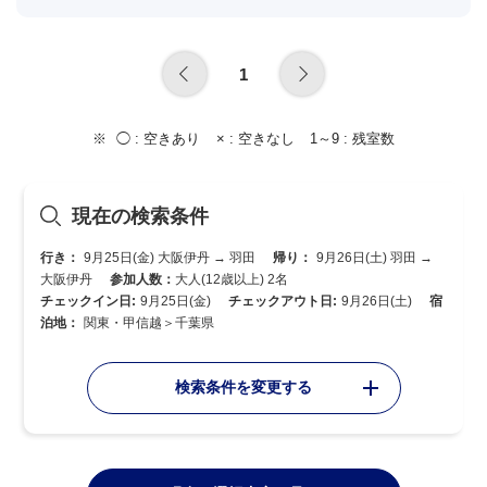
1
◯ :
空きあり
× :
空きなし
1～9 :
残室数
現在の検索条件
行き：
9月25日(金) 大阪伊丹 → 羽田
帰り：
9月26日(土) 羽田 →
大阪伊丹
参加人数：
大人(12歳以上) 2名
チェックイン日:
9月25日(金)
チェックアウト日:
9月26日(土)
宿
泊地：
関東・甲信越＞千葉県
検索条件を変更する