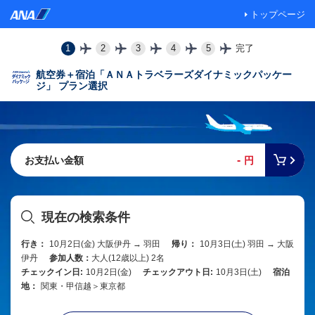
トップページ
1
2
3
4
5
完了
航空券＋宿泊「ＡＮＡトラベラーズダイナミックパッケー
ジ」 プラン選択
-
お支払い金額
円
現在の検索条件
行き：
10月2日(金) 大阪伊丹 → 羽田
帰り：
10月3日(土) 羽田 → 大阪
伊丹
参加人数：
大人(12歳以上) 2名
チェックイン日:
10月2日(金)
チェックアウト日:
10月3日(土)
宿泊
地：
関東・甲信越＞東京都