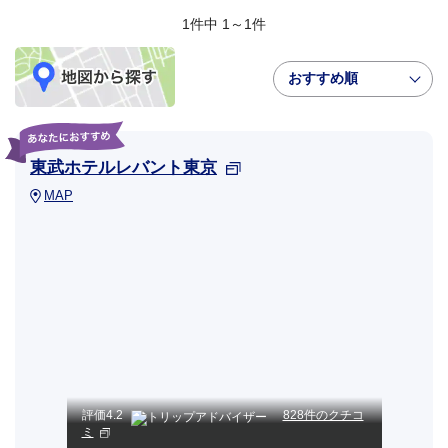
1件中 1～1件
おすすめ順
東武ホテルレバント東京
MAP
評価
4.2
828件のクチコ
ミ