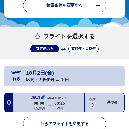
検索条件を変更する
フライトを選択する
直行便のみ
直行便・乗継便
10月2日(金)
行き
区間：
大阪伊丹
→
羽田
ANA016便
789
空席
基準便
08:00
09:15
大阪伊丹
羽田
行きのフライトを変更する