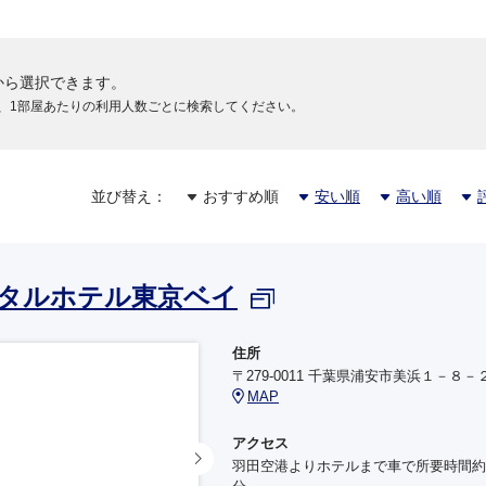
+2,2
14:50
15:55
羽田
大阪伊丹
ANA033
から選択できます。
738
+3,6
16:00
17:05
、1部屋あたりの利用人数ごとに検索してください。
羽田
大阪伊丹
ANA035
781
+3,6
17:00
18:10
羽田
大阪伊丹
並び替え：
おすすめ順
安い順
高い順
ANA037
738
+3,6
18:00
19:10
羽田
大阪伊丹
タルホテル東京ベイ
ANA039
789
+2,2
19:00
20:15
住所
羽田
大阪伊丹
〒279-0011 千葉県浦安市美浜１－８－
MAP
ANA041
772
+2,2
19:15
20:35
アクセス
羽田
大阪伊丹
羽田空港よりホテルまで車で所要時間約3