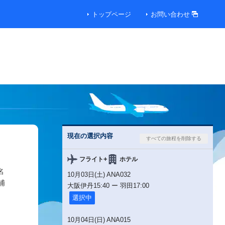
トップページ
お問い合わせ
現在の選択内容
+
フライト
ホテル
名
10月03日(土) ANA032
浦
大阪伊丹
15:40
ー
羽田
17:00
選択中
10月04日(日) ANA015