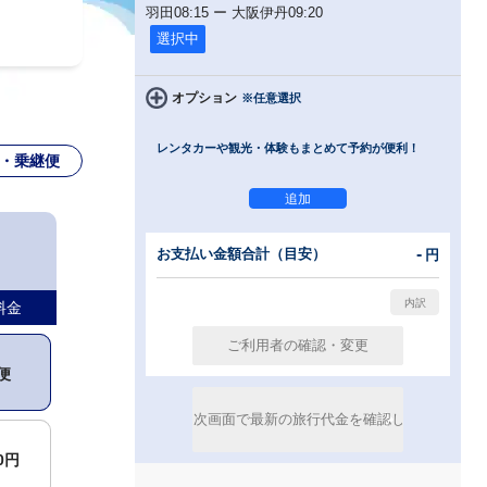
羽田
08:15
ー
大阪伊丹
09:20
選択中
オプション
※任意選択
レンタカーや観光・体験もまとめて予約が便利！
・乗継便
便
-
お支払い金額合計（目安）
円
便
料金
便
00円