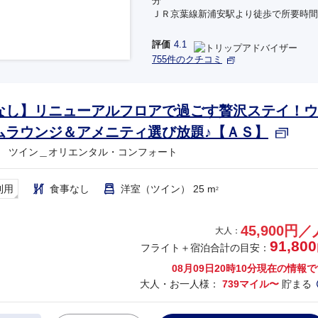
分
ＪＲ京葉線新浦安駅より徒歩で所要時間
評価
4.1
755件のクチコミ
なし】リニューアルフロアで過ごす贅沢ステイ！ウ
ムラウンジ＆アメニティ選び放題♪【ＡＳ】
 ツイン＿オリエンタル・コンフォート
利用
食事なし
洋室（ツイン） 25 m
2
45,900円／
大人：
91,800
フライト＋宿泊合計の目安：
08月09日20時10分
現在の情報で
大人・お一人様：
739マイル〜
貯まる