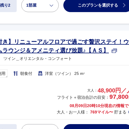
1部屋
このプランを選択する
残り2
付き】リニューアルフロアで過ごす贅沢ステイ！ウ
ムラウンジ＆アメニティ選び放題♪【ＡＳ】
 ツイン＿オリエンタル・コンフォート
利用
朝食付
洋室（ツイン） 25 m
2
48,900円／
大人：
97,800
フライト＋宿泊合計の目安：
08月09日20時10分
現在の情報で
大人・お一人様：
769マイル〜
貯まる