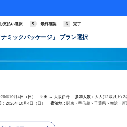
円
円
お支払い選択
最終確認
完了
ナミックパッケージ」 プラン選択
円
円
円
026年10月4日（日） 羽田 → 大阪伊丹
参加人数：
大人(12歳以上) 2
日：
2026年10月4日（日）
宿泊地：
関東・甲信越＞千葉県＞舞浜・新
円