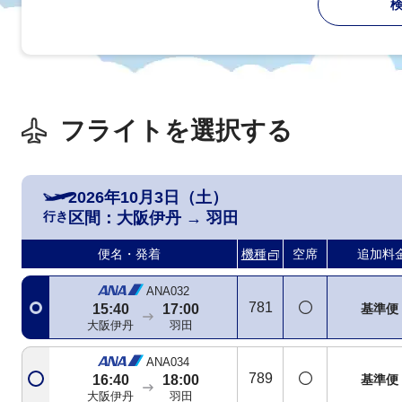
ANA024
763
+2,200
12:00
13:15
大阪伊丹
羽田
ANA026
321
+2,200
12:55
14:10
大阪伊丹
羽田
フライトを選択する
ANA028
321
+3,600
14:00
15:15
大阪伊丹
羽田
2026年10月3日（土）
行き
区間：
大阪伊丹
→
羽田
ANA030
738
+3,600
15:00
16:15
便名・発着
機種
空席
追加料
大阪伊丹
羽田
ANA032
781
基準便
15:40
17:00
大阪伊丹
羽田
ANA034
789
基準便
16:40
18:00
大阪伊丹
羽田