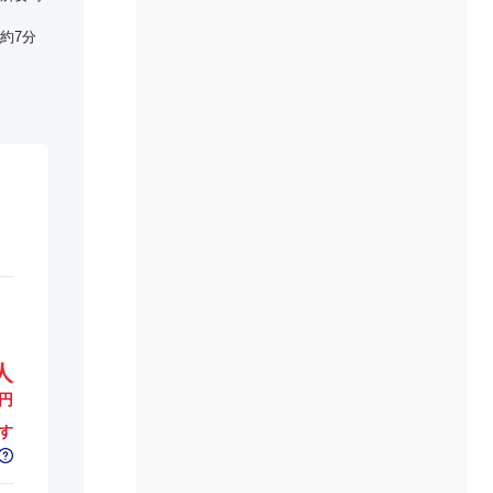
約7分
人
円
す