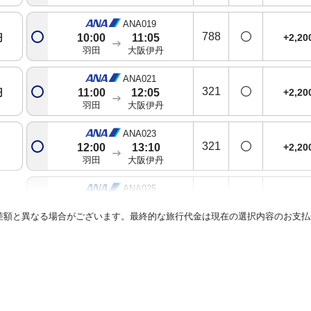
ANA019
788
円
+2,2
10:00
11:05
羽田
大阪伊丹
ANA021
321
円
+2,2
11:00
12:05
羽田
大阪伊丹
ANA023
321
+2,2
12:00
13:10
羽田
大阪伊丹
ANA025
738
+3,6
13:00
14:05
羽田
大阪伊丹
差額と異なる場合がございます。最終的な旅行代金は現在の選択内容のお支払
ANA027
763
+2,2
14:00
15:05
羽田
大阪伊丹
ANA031
738