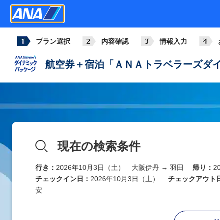
321
+2,200
07:05
08:15
大阪伊丹
羽田
ANA014
772
+2,200
07:30
08:45
プラン選択
内容確認
情報入力
大阪伊丹
羽田
航空券＋宿泊「ＡＮＡトラベラーズダイ
ANA016
789
+2,200
08:00
09:15
大阪伊丹
羽田
ANA018
321
+3,600
09:00
10:15
大阪伊丹
羽田
現在の検索条件
ANA020
738
+2,200
10:00
11:15
大阪伊丹
羽田
行き：
2026年10月3日（土） 大阪伊丹 → 羽田
帰り：
2
チェックイン日：
2026年10月3日（土）
チェックアウト
ANA022
安
738
+2,200
11:00
12:15
大阪伊丹
羽田