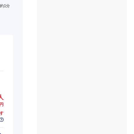
約1分
人
円
す