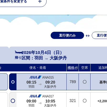
検索条件を変更する
円
円
直行便のみ
直行便
ANA985
321
円
基準
06:20
07:25
羽田
大阪伊丹
2026年10月4日（日）
帰り
区間：
羽田
→
大阪伊丹
ANA013
781
円
基準
07:00
08:05
金
便名・発着
機種
空席
追加
羽田
大阪伊丹
ANA015
789
基準
08:15
09:20
羽田
大阪伊丹
ANA017
321
+2,2
09:00
10:05
羽田
大阪伊丹