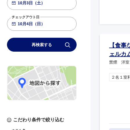
チェックアウト日
【食事
再検索する
ェルカ
禁煙 洋室
２名１室
こだわり条件で絞り込む