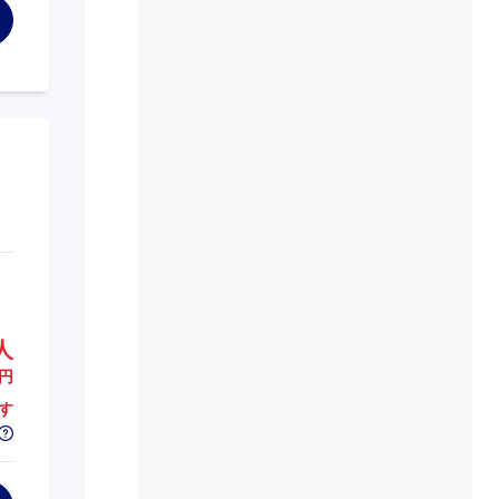
人
円
す