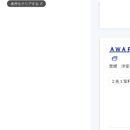
条件をクリアする
ＡＷＡ
禁煙 洋室
２名１室