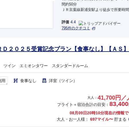
間約50分
ＪＲ京葉線新浦安駅より徒歩で所要時間
評価
4.4
795件のクチコミ
ＲＤ２０２５受賞記念プラン【食事なし】【ＡＳ】
 ツイン エミオンタワー スタンダードルーム
利用
食事なし
洋室（ツイン）
41,700円／
大人：
83,400
フライト＋宿泊合計の目安：
08月09日20時10分
現在の情報で
大人・お一人様：
697マイル〜
貯まる