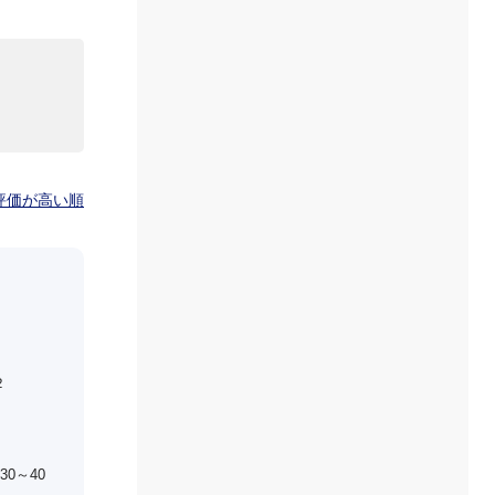
00円
00円
00円
評価が高い順
00円
00円
２
00円
0～40