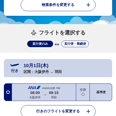
検索条件を変更する
フライトを選択する
直行便のみ
直行便・乗継便
10月1日(木)
行き
区間：
大阪伊丹
→
羽田
ANA016便
789
空席
基準便
08:00
09:15
大阪伊丹
羽田
行きのフライトを変更する