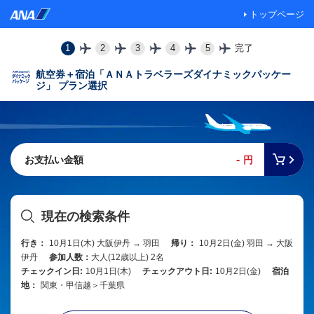
トップページ
1
2
3
4
5
完了
航空券＋宿泊「ＡＮＡトラベラーズダイナミックパッケー
ジ」 プラン選択
-
お支払い金額
円
現在の検索条件
行き：
10月1日(木) 大阪伊丹 → 羽田
帰り：
10月2日(金) 羽田 → 大阪
伊丹
参加人数：
大人(12歳以上) 2名
チェックイン日:
10月1日(木)
チェックアウト日:
10月2日(金)
宿泊
地：
関東・甲信越＞千葉県