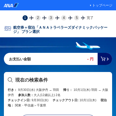
トップページ
1
2
3
4
5
完了
航空券＋宿泊「ＡＮＡトラベラーズダイナミックパッケー
ジ」 プラン選択
-
お支払い金額
円
現在の検索条件
行き：
9月30日(水) 大阪伊丹 → 羽田
帰り：
10月1日(木) 羽田 → 大阪
伊丹
参加人数：
大人(12歳以上) 2名
チェックイン日:
9月30日(水)
チェックアウト日:
10月1日(木)
宿泊
地：
関東・甲信越＞千葉県