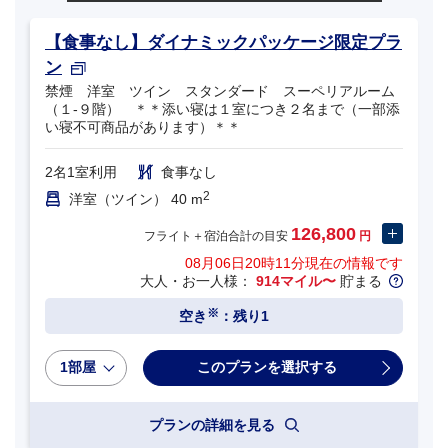
【食事なし】ダイナミックパッケージ限定プラ
ン
禁煙 洋室 ツイン スタンダード スーペリアルーム
（１‐９階） ＊＊添い寝は１室につき２名まで（一部添
い寝不可商品があります）＊＊
2名1室利用
食事なし
2
洋室（ツイン） 40 m
126,800
フライト＋宿泊合計の目安
円
08月06日20時11分
現在の情報です
大人・お一人様：
914マイル〜
貯まる
※
空き
：残り1
1部屋
プランの詳細を見る