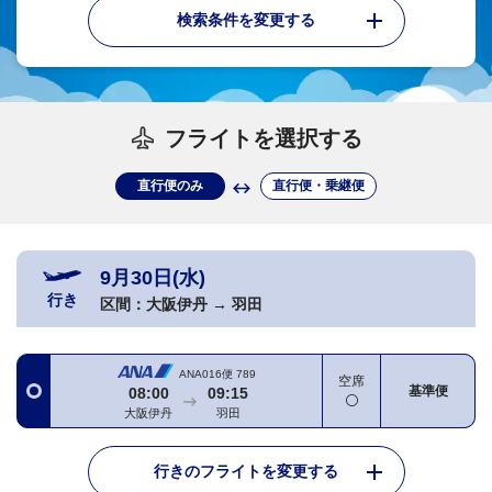
検索条件を変更する
フライトを選択する
直行便のみ
直行便・乗継便
9月30日(水)
行き
区間：
大阪伊丹
→
羽田
ANA016便
789
空席
基準便
08:00
09:15
大阪伊丹
羽田
行きのフライトを変更する