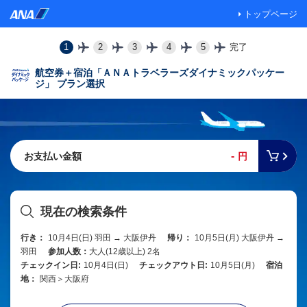
トップページ
1
2
3
4
5
完了
航空券＋宿泊「ＡＮＡトラベラーズダイナミックパッケー
ジ」 プラン選択
-
お支払い金額
円
現在の検索条件
行き：
10月4日(日) 羽田 → 大阪伊丹
帰り：
10月5日(月) 大阪伊丹 →
羽田
参加人数：
大人(12歳以上) 2名
チェックイン日:
10月4日(日)
チェックアウト日:
10月5日(月)
宿泊
地：
関西＞大阪府