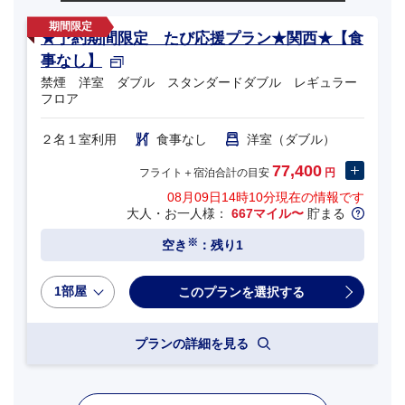
★予約期間限定 たび応援プラン★関西★【食
事なし】
禁煙 洋室 ダブル スタンダードダブル レギュラー
フロア
２名１室利用
食事なし
洋室（ダブル）
77,400
フライト＋宿泊合計の目安
円
08月09日14時10分
現在の情報です
大人・お一人様：
667マイル〜
貯まる
※
空き
：残り1
1部屋
プランの詳細を見る