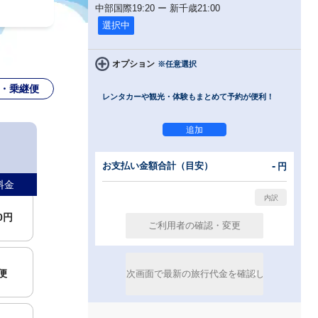
中部国際
19:20
ー
新千歳
21:00
選択中
オプション
※任意選択
・乗継便
レンタカーや観光・体験もまとめて予約が便利！
00円
00円
-
お支払い金額合計（目安）
円
料金
00円
便