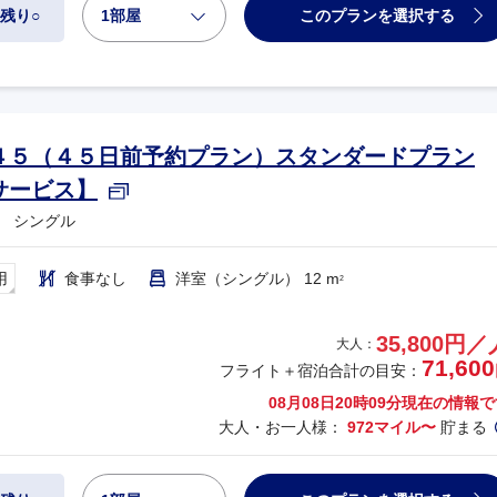
1部屋
このプランを選択する
残り○
４５（４５日前予約プラン）スタンダードプラン
サービス】
 シングル
用
食事なし
洋室（シングル） 12 m
2
35,800円／
大人：
71,600
フライト＋宿泊合計の目安：
08月08日20時09分
現在の情報で
大人・お一人様：
972マイル〜
貯まる