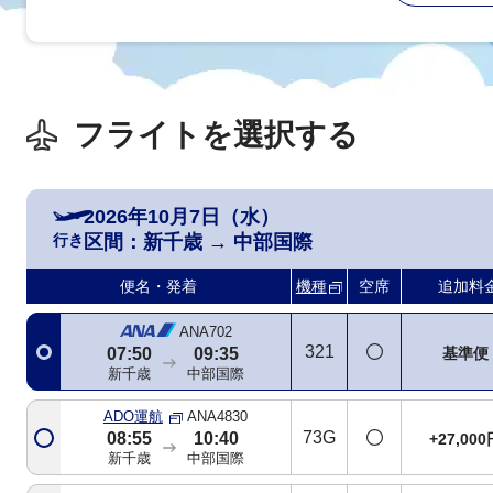
フライトを選択する
2026年10月7日（水）
行き
区間：
新千歳
→
中部国際
便名・発着
機種
空席
追加料
ANA702
321
基準便
07:50
09:35
新千歳
中部国際
ADO運航
ANA4830
73G
08:55
10:40
+27,000
新千歳
中部国際