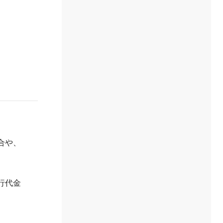
合や、
行代金