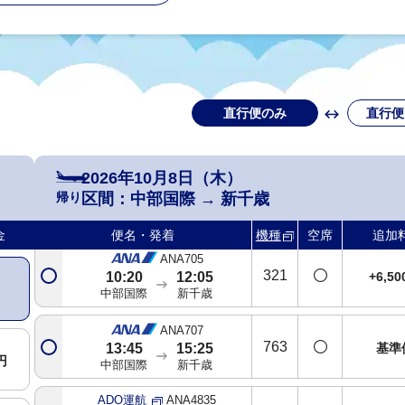
直行便のみ
直行便
ANA701
738
+3,0
07:45
09:25
中部国際
新千歳
2026年10月8日（木）
ANA703
帰り
区間：
中部国際
→
新千歳
763
+3,0
08:40
10:25
中部国際
新千歳
金
便名・発着
機種
空席
追加
ANA705
321
+6,5
10:20
12:05
中部国際
新千歳
ANA707
763
基準
13:45
15:25
円
中部国際
新千歳
ADO運航
ANA4835