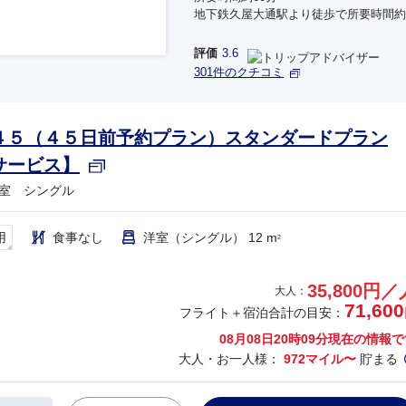
地下鉄久屋大通駅より徒歩で所要時間約
評価
3.6
301件のクチコミ
４５（４５日前予約プラン）スタンダードプラン
サービス】
室 シングル
用
食事なし
洋室（シングル） 12 m
2
35,800円／
大人：
71,600
フライト＋宿泊合計の目安：
08月08日20時09分
現在の情報で
大人・お一人様：
972マイル〜
貯まる