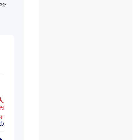
3分
人
円
す