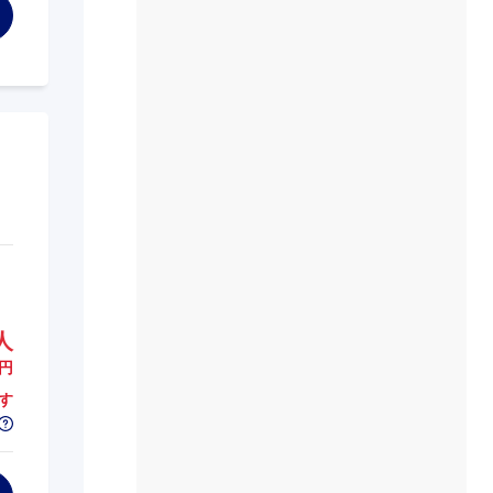
人
円
す