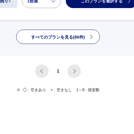
1部屋
このプランを選択する
残り○
すべてのプランを見る(80件)
1
◯ :
空きあり
× :
空きなし
1～9 :
残室数