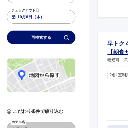
チェックアウト日
再検索する
早トク
【朝食
喫煙可 洋
2名1室利
こだわり条件で絞り込む
ホテル名