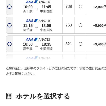
ANA706
738
+2,900
10:00
11:45
新千歳
中部国際
ANA708
763
+5,900
11:15
13:00
新千歳
中部国際
ANA712
321
+9,400
16:50
18:35
新千歳
中部国際
ANA714
763
+9,400
18:30
20:15
新千歳
中部国際
追加料金は、選択中のフライトとの差額の目安です。実際の旅行代金の
必ずご確認ください。
ANA716
738
+2,900
20:00
21:45
新千歳
中部国際
ホテルを選択する