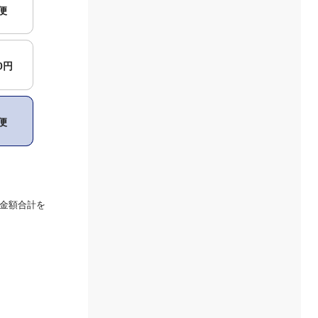
便
00円
便
金額合計を