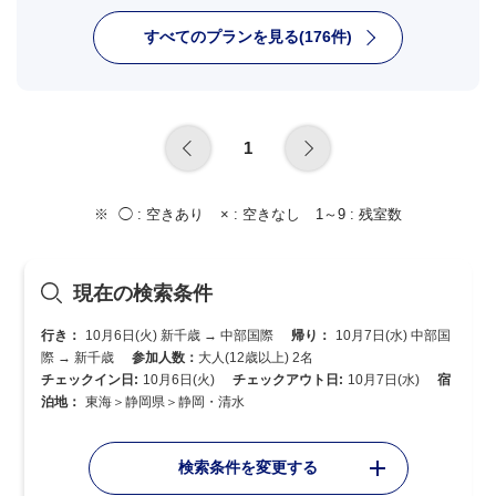
すべてのプランを見る(176件)
1
◯ :
空きあり
× :
空きなし
1～9 :
残室数
現在の検索条件
行き：
10月6日(火) 新千歳 → 中部国際
帰り：
10月7日(水) 中部国
際 → 新千歳
参加人数：
大人(12歳以上) 2名
チェックイン日:
10月6日(火)
チェックアウト日:
10月7日(水)
宿
泊地：
東海＞静岡県＞静岡・清水
検索条件を変更する