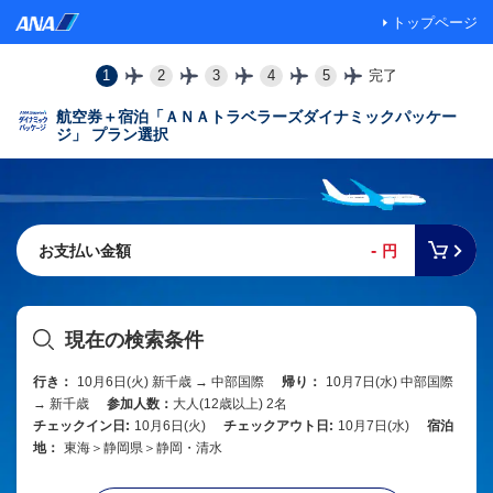
トップページ
1
2
3
4
5
完了
航空券＋宿泊「ＡＮＡトラベラーズダイナミックパッケー
ジ」 プラン選択
-
お支払い金額
円
現在の検索条件
行き：
10月6日(火) 新千歳 → 中部国際
帰り：
10月7日(水) 中部国際
→ 新千歳
参加人数：
大人(12歳以上) 2名
チェックイン日:
10月6日(火)
チェックアウト日:
10月7日(水)
宿泊
地：
東海＞静岡県＞静岡・清水