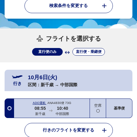
検索条件を変更する
フライトを選択する
直行便のみ
直行便・乗継便
10月6日(火)
行き
区間：
新千歳
→
中部国際
ADO運航
ANA4830便
73G
空席
08:55
10:40
基準便
新千歳
中部国際
行きのフライトを変更する