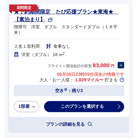
★予約期間限定 たび応援プラン★東海★
【素泊まり】
喫煙可 洋室 ダブル スタンダードダブル（１８平
米）
２名１室利用
食事なし
2
洋室（ダブル） 18 m
83,000
フライト＋宿泊合計の目安
円
08月06日23時09分
現在の情報です
大人・お一人様：
1,029マイル〜
貯まる
※
空き
：残り3
1部屋
プランの詳細を見る