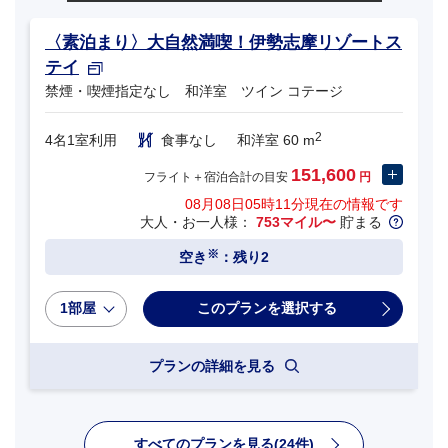
〈素泊まり〉大自然満喫！伊勢志摩リゾートス
テイ
禁煙・喫煙指定なし 和洋室 ツイン コテージ
2
4名1室利用
食事なし
和洋室 60 m
151,600
フライト＋宿泊合計の目安
円
08月08日05時11分
現在の情報です
大人・お一人様：
753マイル〜
貯まる
※
空き
：残り2
1部屋
プランの詳細を見る
すべてのプランを見る(24件)