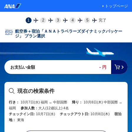
トップページ
1
2
3
4
5
完了
航空券＋宿泊「ＡＮＡトラベラーズダイナミックパッケー
ジ」 プラン選択
-
お支払い金額
円
現在の検索条件
行き：
10月7日(水) 福岡 → 中部国際
帰り：
10月8日(木) 中部国際 →
福岡
参加人数：
大人(12歳以上) 4名
チェックイン日:
10月7日(水)
チェックアウト日:
10月8日(木)
宿泊
地：
東海