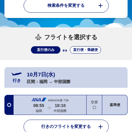
検索条件を変更する
フライトを選択する
直行便のみ
直行便・乗継便
10月7日(水)
行き
区間：
福岡
→
中部国際
ANA434便
738
空席
基準便
08:55
10:10
福岡
中部国際
行きのフライトを変更する