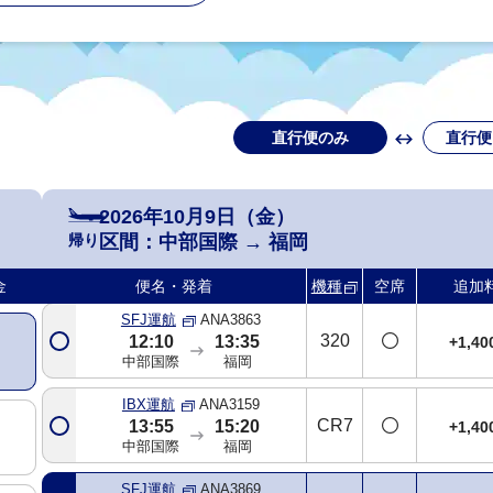
直行便のみ
直行便
2026年10月9日（金）
SFJ運航
ANA3859
帰り
区間：
中部国際
→
福岡
320
08:00
09:30
+1,4
中部国際
福岡
金
便名・発着
機種
空席
追加
SFJ運航
ANA3863
320
12:10
13:35
+1,4
中部国際
福岡
IBX運航
ANA3159
CR7
13:55
15:20
+1,4
中部国際
福岡
SFJ運航
ANA3869