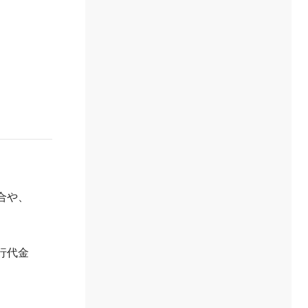
合や、
行代金