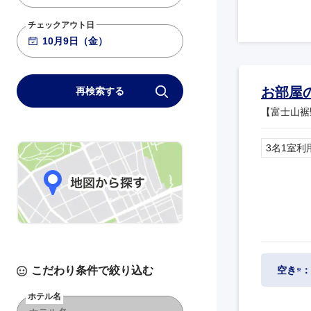
チェックアウト日
お部屋
再検索する
【富士山裾
3名1室利
こだわり条件で絞り込む
空き
：
※
ホテル名