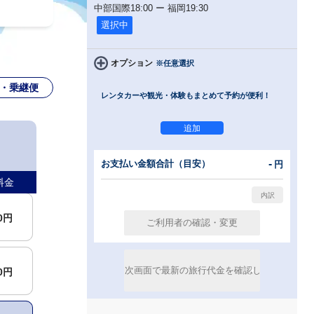
中部国際
18:00
ー
福岡
19:30
選択中
オプション
※任意選択
・乗継便
レンタカーや観光・体験もまとめて予約が便利！
-
00円
お支払い金額合計（目安）
円
料金
00円
00円