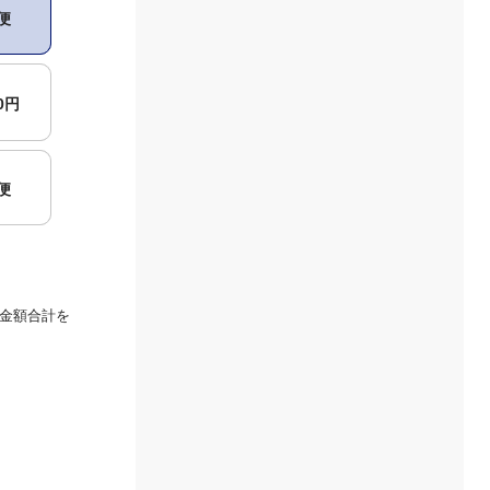
便
00円
便
金額合計を