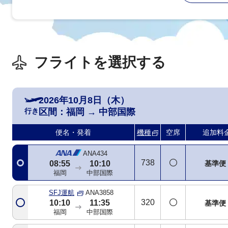
フライトを選択する
2026年10月8日（木）
行き
区間：
福岡
→
中部国際
ORC運航
ANA4656
DH4
07:20
08:45
基準便
便名・発着
機種
空席
追加料
福岡
中部国際
ANA434
738
基準便
08:55
10:10
福岡
中部国際
SFJ運航
ANA3858
320
10:10
11:35
基準便
福岡
中部国際