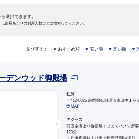
から選択できます。
、1部屋あたりの利用人数ごとに検索してください。
並び替え：
おすすめ順
安い順
高い順
ーデンウッド御殿場
住所
〒412-0026 静岡県御殿場市東田中１０
MAP
アクセス
羽田空港より御殿場ＩＣまでバスで所要
120分
ＪＲ御殿場駅より車で所要時間約10分