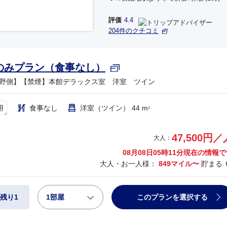
評価
4.4
204件のクチコミ
のみプラン（食事なし）
野側】【禁煙】本館デラックス室 洋室 ツイン
用
食事なし
洋室（ツイン） 44 m
2
47,500円／
大人：
08月08日05時11分
現在の情報で
大人・お一人様：
849マイル〜
貯まる
1部屋
このプランを選択する
残り1