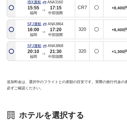
IBX運航
ANA3160
CR7
15:55
17:15
+8,400
福岡
中部国際
SFJ運航
ANA3864
320
16:00
17:20
+8,400
福岡
中部国際
SFJ運航
ANA3868
320
20:10
21:30
+1,300
福岡
中部国際
追加料金は、選択中のフライトとの差額の目安です。実際の旅行代金の
必ずご確認ください。
ホテルを選択する