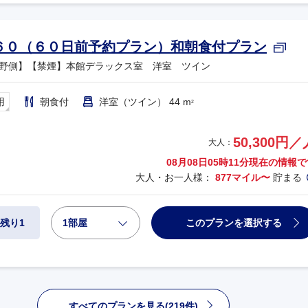
６０（６０日前予約プラン）和朝食付プラン
野側】【禁煙】本館デラックス室 洋室 ツイン
用
朝食付
洋室（ツイン） 44 m
2
50,300円／
大人：
08月08日05時11分
現在の情報で
大人・お一人様：
877マイル〜
貯まる
1部屋
このプランを選択する
残り1
すべてのプランを見る(219件)