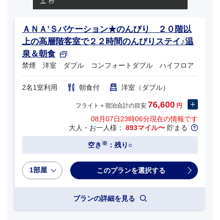
ミ
ＡＮＡ’Ｓバケーション★のんびり ２０階以
上の高層階客室で２２時間のんびりステイ♪温
泉＆朝食
禁煙 洋室 ダブル コンフォートダブル ハイフロア
2名1室利用
朝食付
洋室（ダブル）
76,600
フライト＋宿泊合計の目安
円
08月07日23時06分
現在の情報です
大人・お一人様：
893マイル〜
貯まる
※
空き
：残り○
1部屋
プランの詳細を見る