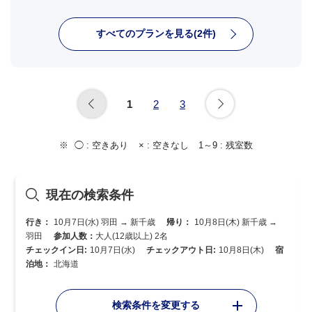
すべてのプランを見る(2件)
1
2
3
◯ :
空きあり
× :
空きなし
1～9 :
残室数
現在の検索条件
行き：
10月7日(水) 羽田 → 新千歳
帰り：
10月8日(木) 新千歳 →
羽田
参加人数：
大人(12歳以上) 2名
チェックイン日:
10月7日(水)
チェックアウト日:
10月8日(木)
宿
泊地：
北海道
検索条件を変更する