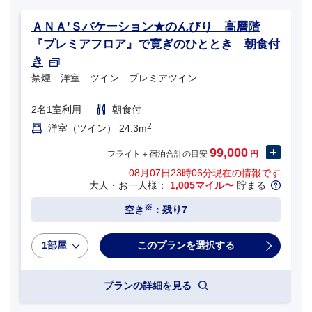
ＡＮＡ’Ｓバケーション★のんびり 高層階
『プレミアフロア』で寛ぎのひととき 朝食付
き
禁煙 洋室 ツイン プレミアツイン
2名1室利用
朝食付
2
洋室（ツイン） 24.3m
99,000
フライト＋宿泊合計の目安
円
08月07日23時06分
現在の情報です
大人・お一人様：
1,005マイル〜
貯まる
※
空き
：残り7
1部屋
プランの詳細を見る