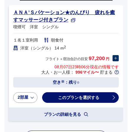
ＡＮＡ’Ｓバケーション★のんびり 疲れを癒
すマッサージ付きプラン
喫煙可 洋室 シングル
１名１室利用
朝食付
2
洋室（シングル） 14 m
97,200
フライト＋宿泊合計の目安
円
08月07日23時06分
現在の情報です
大人・お一人様：
996マイル〜
貯まる
※
空き
：残り○
2部屋
プランの詳細を見る