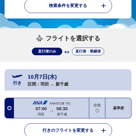
検索条件を変更する
フライトを選択する
直行便のみ
直行便・乗継便
10月7日(水)
行き
区間：
羽田
→
新千歳
ANA051便
781
空席
基準便
07:00
08:30
羽田
新千歳
行きのフライトを変更する