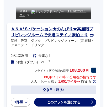
評価
4.3
1,605件のクチ
コミ
ＡＮＡ’Ｓバケーション★のんびり★高層階プ
リビレッジルームで快適ステイ／素泊まり
禁煙 洋室 ダブル プリビレッジクィーン（高層階・
アメニティ・ドリンク）
2名1室利用
食事なし
2
洋室（ダブル） 21 m
108,200
フライト＋宿泊合計の目安
円
08月07日23時06分
現在の情報です
大人・お一人様：
1,051マイル〜
貯まる
※
空き
：残り2
1部屋