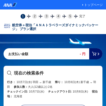
トップページ
1
2
3
4
5
完了
航空券＋宿泊「ＡＮＡトラベラーズダイナミックパッケー
ジ」 プラン選択
-
お支払い金額
円
現在の検索条件
行き：
10月7日(水) 羽田 → 新千歳
帰り：
10月8日(木) 新千歳 → 羽
田
参加人数：
大人(12歳以上) 2名
チェックイン日:
10月7日(水)
チェックアウト日:
10月8日(木)
宿泊
地：
北海道