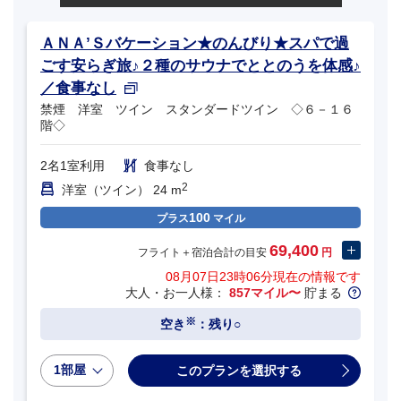
ＡＮＡ’Ｓバケーション★のんびり★スパで過
ごす安らぎ旅♪２種のサウナでととのうを体感♪
／食事なし
禁煙 洋室 ツイン スタンダードツイン ◇６－１６
階◇
2名1室利用
食事なし
2
洋室（ツイン） 24 m
100
プラス
マイル
69,400
フライト＋宿泊合計の目安
円
08月07日23時06分
現在の情報です
大人・お一人様：
857マイル〜
貯まる
※
空き
：残り○
1部屋