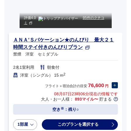
評価
4.0
95件のクチコ
ミ
ＡＮＡ’Ｓバケーション★のんびり 最大２１
時間ステイ付きのんびりプラン
禁煙 洋室 セミダブル
2名1室利用
朝食付
2
洋室（シングル） 15 m
76,600
フライト＋宿泊合計の目安
円
08月07日23時06分
現在の情報です
大人・お一人様：
893マイル〜
貯まる
※
空き
：残り○
1部屋