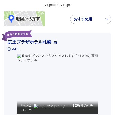
21件中 1～10件
おすすめ順
京王プラザホテル札幌
MAP
評価
4.1
1,268件のクチ
コミ