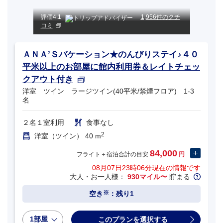
評価
4.1
1,956件のクチ
コミ
ＡＮＡ’Ｓバケーション★のんびりステイ♪４０
平米以上のお部屋に館内利用券＆レイトチェッ
クアウト付き
洋室 ツイン ラージツイン(40平米/禁煙フロア) 1-3
名
２名１室利用
食事なし
2
洋室（ツイン） 40 m
84,000
フライト＋宿泊合計の目安
円
08月07日23時06分
現在の情報です
大人・お一人様：
930マイル〜
貯まる
※
空き
：残り1
1部屋