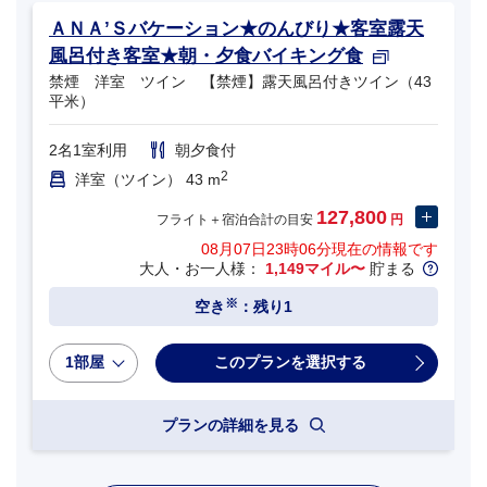
ＡＮＡ’Ｓバケーション★のんびり★客室露天
風呂付き客室★朝・夕食バイキング食
禁煙 洋室 ツイン 【禁煙】露天風呂付きツイン（43
平米）
2名1室利用
朝夕食付
2
洋室（ツイン） 43 m
127,800
フライト＋宿泊合計の目安
円
08月07日23時06分
現在の情報です
大人・お一人様：
1,149マイル〜
貯まる
※
空き
：残り1
1部屋
プランの詳細を見る