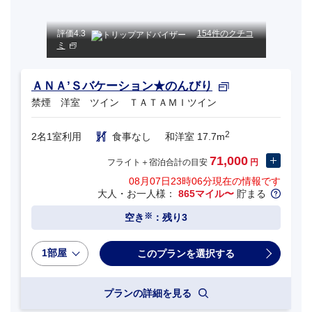
評価
4.3
154件のクチコ
ミ
ＡＮＡ’Ｓバケーション★のんびり
禁煙 洋室 ツイン ＴＡＴＡＭＩツイン
2
2名1室利用
食事なし
和洋室 17.7m
71,000
フライト＋宿泊合計の目安
円
08月07日23時06分
現在の情報です
大人・お一人様：
865マイル〜
貯まる
※
空き
：残り3
1部屋
プランの詳細を見る