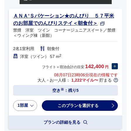
ＡＮＡ’Ｓバケーション★のんびり ５７平米
のお部屋でのんびりステイ＜朝食付＞
禁煙 洋室 ツイン コーナージュニアスイート／禁煙
＜ウィング棟（新館）
2名1室利用
朝食付
2
洋室（ツイン） 57 m
142,400
フライト＋宿泊合計の目安
円
08月07日23時06分
現在の情報です
大人・お一人様：
1,222マイル〜
貯まる
※
空き
：残り5
1部屋
プランの詳細を見る