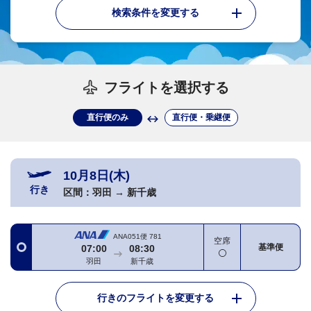
検索条件を変更する
フライトを選択する
直行便のみ
直行便・乗継便
10月8日(木)
行き
区間：
羽田
→
新千歳
ANA051便
781
空席
基準便
07:00
08:30
羽田
新千歳
行きのフライトを変更する