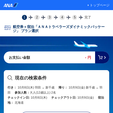
トップページ
1
2
3
4
5
完了
航空券＋宿泊「ＡＮＡトラベラーズダイナミックパッケー
ジ」 プラン選択
-
お支払い金額
円
現在の検索条件
行き：
10月8日(木) 羽田 → 新千歳
帰り：
10月9日(金) 新千歳 → 羽
田
参加人数：
大人(12歳以上) 2名
チェックイン日:
10月8日(木)
チェックアウト日:
10月9日(金)
宿泊
地：
北海道