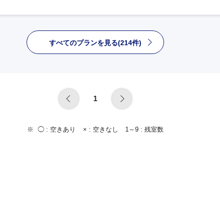
すべてのプランを見る(214件)
1
◯ :
空きあり
× :
空きなし
1～9 :
残室数
円