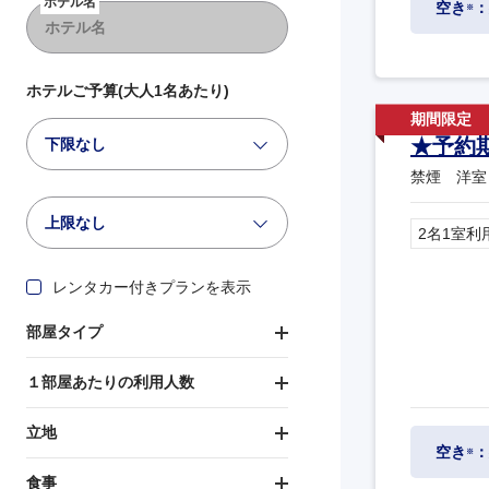
ホテル名
空き
：
※
ANA073
781
+4,400
17:00
18:40
羽田
新千歳
ホテルご予算(大人1名あたり)
ADO運航
ANA4731
763
17:50
19:20
基準便
★予約
下限なし
羽田
新千歳
禁煙 洋室
ANA075
772
基準便
18:00
19:35
上限なし
2名1室利
羽田
新千歳
ADO運航
ANA4735
レンタカー付きプランを表示
763
18:50
20:20
基準便
羽田
新千歳
部屋タイプ
ANA077
１部屋あたりの利用人数
772
+4,400
19:00
20:30
羽田
新千歳
立地
ANA079
空き
：
※
789
基準便
20:00
21:35
食事