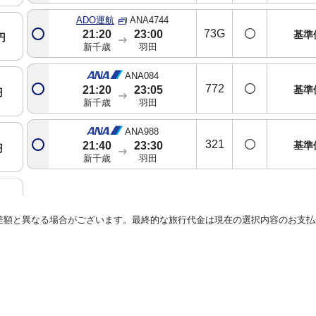
ADO運航
ANA4744
73G
21:20
23:00
基準
円
新千歳
羽田
ANA084
772
基準
21:20
23:05
円
新千歳
羽田
ANA988
321
基準
21:40
23:30
円
新千歳
羽田
円
差額と異なる場合がございます。最終的な旅行代金は現在の選択内容のお支払
円
円