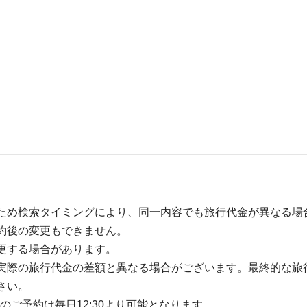
ため検索タイミングにより、同一内容でも旅行代金が異なる場
約後の変更もできません。
更する場合があります。
実際の旅行代金の差額と異なる場合がございます。最終的な旅
さい。
のご予約は毎日12:30より可能となります。