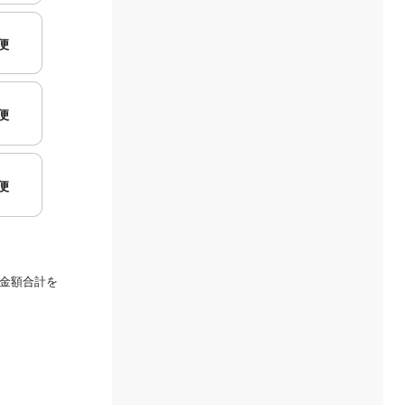
便
便
便
金額合計を