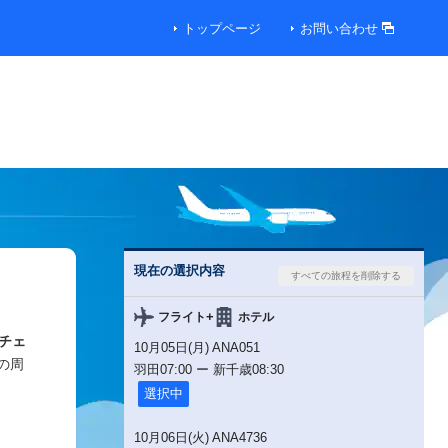
00円
トップページ
お問い合わせ
00円
00円
00円
現在の選択内容
+
フライト
ホテル
00円
チェ
10月05日(月) ANA051
の周
羽田
07:00
ー
新千歳
08:30
選択中
00円
10月06日(火) ANA4736