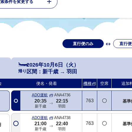
検索条件を変更する
ADO運航
ANA4732
763
18:00
19:35
+4,4
新千歳
羽田
ANA076
781
+4,4
18:30
20:10
新千歳
羽田
直行便のみ
直行便
ANA078
781
+4,4
19:35
21:15
新千歳
羽田
2026年10月6日（火）
帰り
区間：
新千歳
→
羽田
ANA082
772
+4,4
20:30
22:10
円
金
便名・発着
機種
空席
追加
新千歳
羽田
ADO運航
ANA4736
763
20:35
22:15
基準
新千歳
羽田
ADO運航
ANA4738
763
21:00
22:40
基準
円
新千歳
羽田