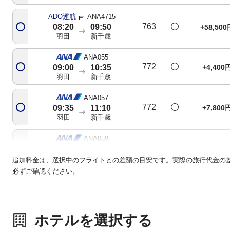
ADO運航
ANA4715
763
08:20
09:50
+58,500
羽田
新千歳
ANA055
772
+4,400
09:00
10:35
羽田
新千歳
ANA057
772
+7,800
09:35
11:10
羽田
新千歳
ANA059
789
+15,000
10:00
11:35
羽田
新千歳
追加料金は、選択中のフライトとの差額の目安です。実際の旅行代金の
必ずご確認ください。
ADO運航
ANA4719
763
10:15
11:45
+15,000
羽田
新千歳
ホテルを選択する
ANA061
789
+11,600
11:00
12:35