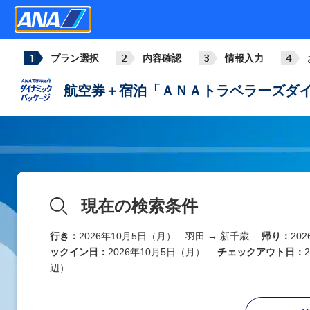
プラン選択
内容確認
情報入力
航空券＋宿泊「ＡＮＡトラベラーズダイ
現在の検索条件
行き：
2026年10月5日（月） 羽田 → 新千歳
帰り：
20
ックイン日：
2026年10月5日（月）
チェックアウト日：
辺）