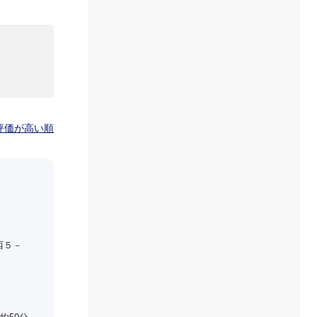
評価が高い順
西５－