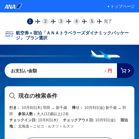
トップページ
1
2
3
4
5
完了
航空券＋宿泊「ＡＮＡトラベラーズダイナミックパッケー
ジ」 プラン選択
-
お支払い金額
円
現在の検索条件
行き：
10月8日(木) 羽田 → 新千歳
帰り：
10月9日(金) 新千歳 → 羽
田
参加人数：
大人(12歳以上) 2名
チェックイン日:
10月8日(木)
チェックアウト日:
10月9日(金)
宿泊
地：
北海道＞ニセコ・ルスツ＞ルスツ