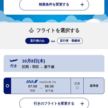
検索条件を変更する
フライトを選択する
直行便のみ
直行便・乗継便
10月8日(木)
行き
区間：
羽田
→
新千歳
ANA051便
781
空席
基準便
07:00
08:30
羽田
新千歳
行きのフライトを変更する