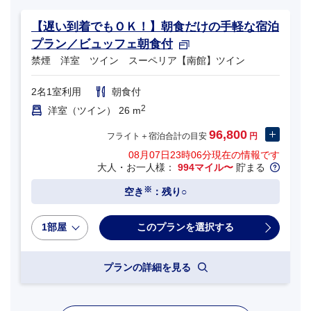
【遅い到着でもＯＫ！】朝食だけの手軽な宿泊
プラン／ビュッフェ朝食付
禁煙 洋室 ツイン スーペリア【南館】ツイン
2名1室利用
朝食付
2
洋室（ツイン） 26 m
96,800
フライト＋宿泊合計の目安
円
08月07日23時06分
現在の情報です
大人・お一人様：
994マイル〜
貯まる
※
空き
：残り○
1部屋
プランの詳細を見る