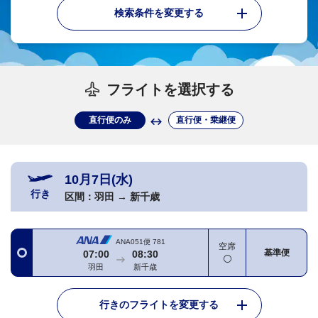
検索条件を変更する
フライトを選択する
直行便のみ
直行便・乗継便
10月7日(水)
行き
区間：
羽田
→
新千歳
ANA051便
781
空席
基準便
07:00
08:30
羽田
新千歳
行きのフライトを変更する