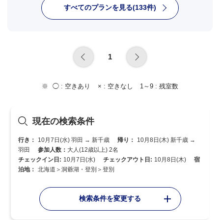
すべてのプランを見る(133件)
1
◯ :
空きあり
× :
空きなし
1～9 :
残室数
現在の検索条件
行き：
10月7日(水) 羽田 → 新千歳
帰り：
10月8日(木) 新千歳 →
羽田
参加人数：
大人(12歳以上) 2名
チェックイン日:
10月7日(水)
チェックアウト日:
10月8日(木)
宿
泊地：
北海道＞洞爺湖・登別＞登別
検索条件を変更する