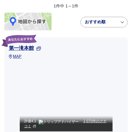
1件中 1～1件
おすすめ順
第一滝本館
MAP
評価
4.1
1,070件のクチ
コミ