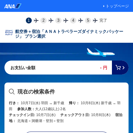
トップページ
1
2
3
4
5
完了
航空券＋宿泊「ＡＮＡトラベラーズダイナミックパッケー
ジ」 プラン選択
-
お支払い金額
円
現在の検索条件
行き：
10月7日(水) 羽田 → 新千歳
帰り：
10月8日(木) 新千歳 → 羽
田
参加人数：
大人(12歳以上) 2名
チェックイン日:
10月7日(水)
チェックアウト日:
10月8日(木)
宿泊
地：
北海道＞洞爺湖・登別＞登別