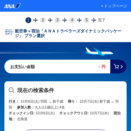
トップページ
1
2
3
4
5
完了
航空券＋宿泊「ＡＮＡトラベラーズダイナミックパッケー
ジ」 プラン選択
-
お支払い金額
円
現在の検索条件
行き：
10月6日(火) 羽田 → 新千歳
帰り：
10月7日(水) 新千歳 → 羽
田
参加人数：
大人(12歳以上) 4名
チェックイン日:
10月6日(火)
チェックアウト日:
10月7日(水)
宿泊
地：
北海道