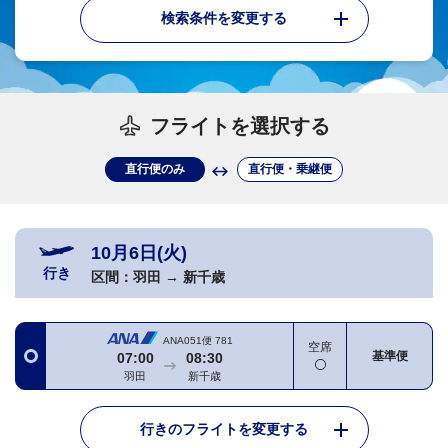
検索条件を変更する
フライトを選択する
直行便のみ
直行便・乗継便
10月6日(火)
行き
区間：
羽田
→
新千歳
ANA051便
781
空席
基準便
07:00
08:30
羽田
新千歳
行きのフライトを変更する