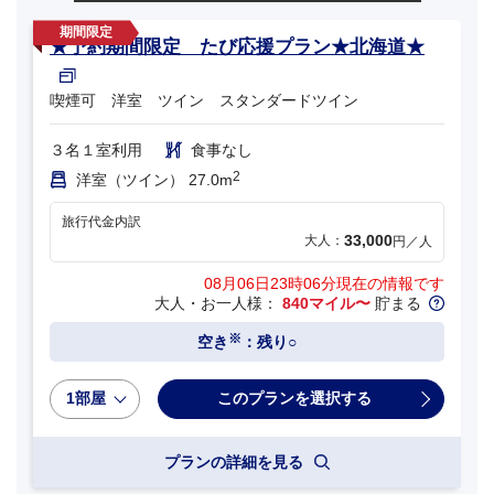
★予約期間限定 たび応援プラン★北海道★
喫煙可 洋室 ツイン スタンダードツイン
３名１室利用
食事なし
2
洋室（ツイン） 27.0m
旅行代金内訳
33,000
大人：
円／人
08月06日23時06分
現在の情報です
大人・お一人様：
840マイル〜
貯まる
※
空き
：残り○
1部屋
プランの詳細を見る