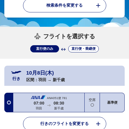
検索条件を変更する
フライトを選択する
直行便のみ
直行便・乗継便
10月8日(木)
行き
区間：
羽田
→
新千歳
ANA051便
781
空席
基準便
07:00
08:30
羽田
新千歳
行きのフライトを変更する