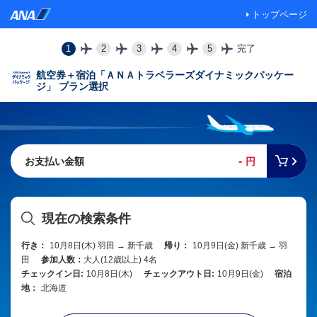
トップページ
1
2
3
4
5
完了
航空券＋宿泊「ＡＮＡトラベラーズダイナミックパッケー
ジ」 プラン選択
-
お支払い金額
円
現在の検索条件
行き：
10月8日(木) 羽田 → 新千歳
帰り：
10月9日(金) 新千歳 → 羽
田
参加人数：
大人(12歳以上) 4名
チェックイン日:
10月8日(木)
チェックアウト日:
10月9日(金)
宿泊
地：
北海道