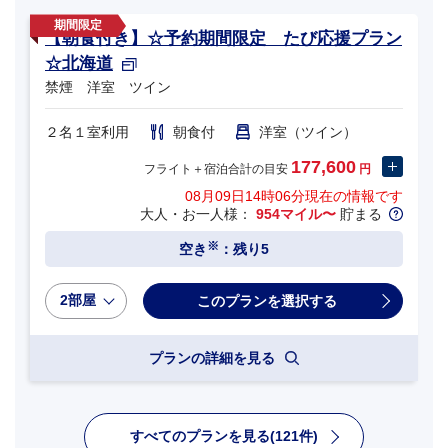
【朝食付き】☆予約期間限定 たび応援プラン
☆北海道
禁煙 洋室 ツイン
２名１室利用
朝食付
洋室（ツイン）
177,600
フライト＋宿泊合計の目安
円
08月09日14時06分
現在の情報です
大人・お一人様：
954マイル〜
貯まる
※
空き
：残り5
2部屋
プランの詳細を見る
すべてのプランを見る(121件)