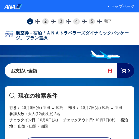
トップページ
1
2
3
4
5
完了
航空券＋宿泊「ＡＮＡトラベラーズダイナミックパッケー
ジ」 プラン選択
-
お支払い金額
円
現在の検索条件
行き：
10月6日(火) 羽田 → 広島
帰り：
10月7日(水) 広島 → 羽田
参加人数：
大人(12歳以上) 2名
チェックイン日:
10月6日(火)
チェックアウト日:
10月7日(水)
宿泊
地：
山陰・山陽・四国