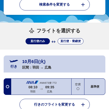
検索条件を変更する
フライトを選択する
直行便のみ
直行便・乗継便
10月6日(火)
行き
区間：
羽田
→
広島
ANA673便
772
空席
基準便
08:10
09:35
羽田
広島
行きのフライトを変更する