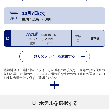
10月7日(水)
帰り
区間：
広島
→
羽田
ANA686便
763
空席
基準便
20:25
21:50
広島
羽田
帰りのフライトを変更する
追加料金は、選択中のフライトとの差額の目安です。実際の旅行代金の
差額と異なる場合がございます。最終的な旅行代金は現在の選択内容の
お支払金額合計を必ずご確認ください。
ホテルを選択する