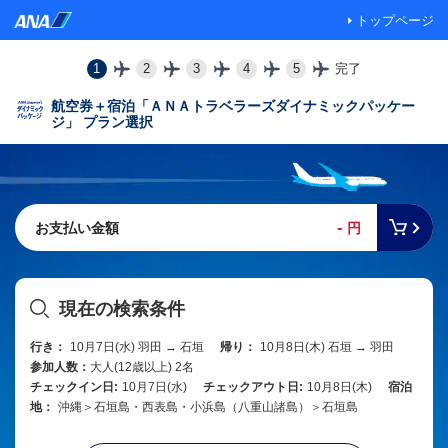
トップページ
1
2
3
4
5
完了
航空券＋宿泊「ＡＮＡトラベラーズダイナミックパッケー
ジ」 プラン選択
-
お支払い金額
円
現在の検索条件
行き：
10月7日(水) 羽田 → 石垣
帰り：
10月8日(木) 石垣 → 羽田
参加人数：
大人(12歳以上) 2名
チェックイン日:
10月7日(水)
チェックアウト日:
10月8日(木)
宿泊
地：
沖縄＞石垣島・西表島・小浜島（八重山諸島）＞石垣島