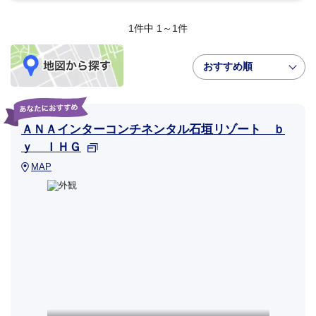
1件中 1～1件
おすすめ順
ＡＮＡインターコンチネンタル石垣リゾート ｂ
ｙ ＩＨＧ
MAP