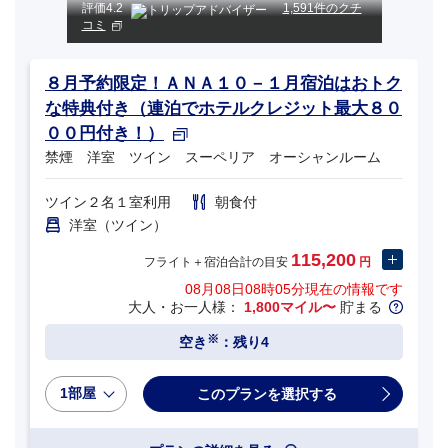
評価
4.2
1,591件のクチ
コミ
８月予約限定！ＡＮＡ１０－１月宿泊はおトク
な特典付き（連泊でホテルクレジット最大８０
００円付き！）
禁煙 洋室 ツイン スーペリア オーシャンルーム
ツイン２名１室利用
朝食付
洋室（ツイン）
115,200
フライト＋宿泊合計の目安
円
08月08日08時05分
現在の情報です
大人・お一人様：
1,800マイル〜
貯まる
※
空き
：残り4
1部屋