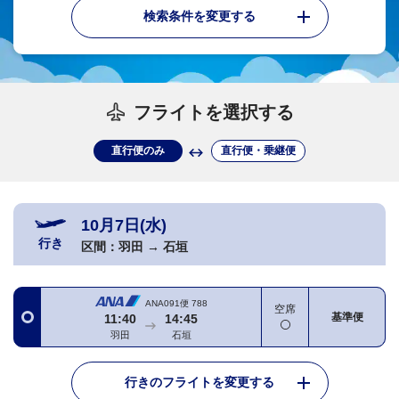
検索条件を変更する
フライトを選択する
直行便のみ
直行便・乗継便
10月7日(水)
行き
区間：
羽田
→
石垣
ANA091便
788
空席
基準便
11:40
14:45
羽田
石垣
行きのフライトを変更する