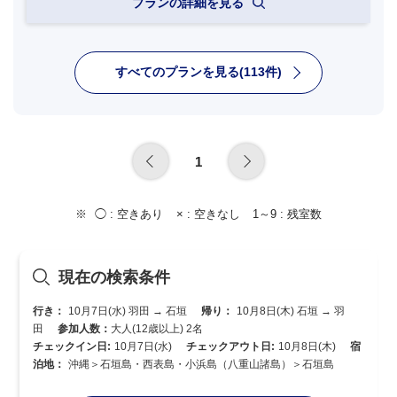
プランの詳細を見る
すべてのプランを見る(113件)
1
◯ :
空きあり
× :
空きなし
1～9 :
残室数
現在の検索条件
行き：
10月7日(水) 羽田 → 石垣
帰り：
10月8日(木) 石垣 → 羽
田
参加人数：
大人(12歳以上) 2名
チェックイン日:
10月7日(水)
チェックアウト日:
10月8日(木)
宿
泊地：
沖縄＞石垣島・西表島・小浜島（八重山諸島）＞石垣島