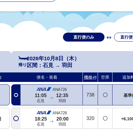
直行便のみ
直行便
2026年10月8日（木）
帰り
区間：
石見
→
羽田
金
便名・発着
機種
空席
追加
ANA726
738
基準
11:05
12:35
石見
羽田
ANA728
320
円
+6,1
18:25
20:00
石見
羽田