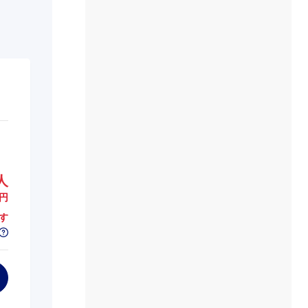
人
円
す