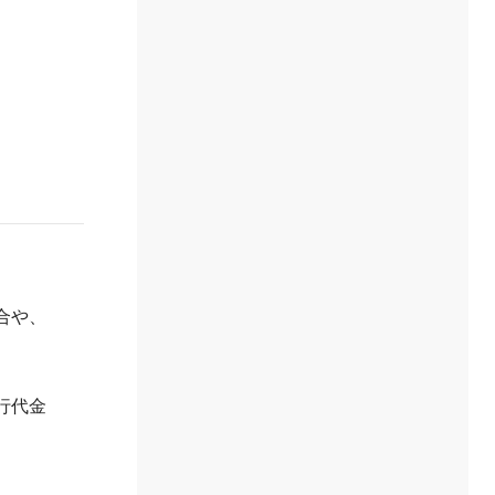
合や、
行代金