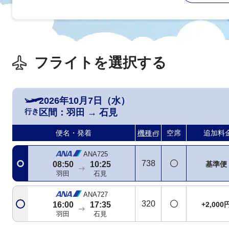
フライトを選択する
2026年10月7日（水）
行き
区間：
羽田
→
石見
便名・発着
機種
空席
追加料
ANA725
738
基準便
08:50
10:25
羽田
石見
ANA727
320
+2,000
16:00
17:35
羽田
石見