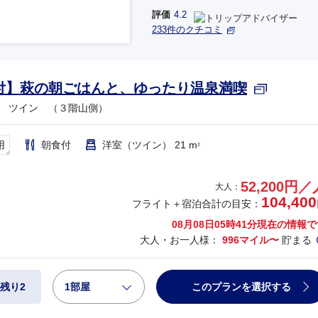
評価
4.2
233件のクチコミ
付】萩の朝ごはんと、ゆったり温泉満喫
 ツイン （３階山側）
用
朝食付
洋室（ツイン） 21 m
2
52,200円／
大人：
104,400
フライト＋宿泊合計の目安：
08月08日05時41分
現在の情報で
大人・お一人様：
996マイル〜
貯まる
1部屋
このプランを選択する
残り2