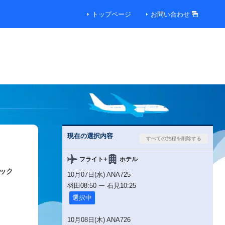
トップページ
お問い合わせ
現在の選択内容
+
フライト
ホテル
ック
10月07日(水) ANA725
羽田
08:50
ー
石見
10:25
選択中
10月08日(木) ANA726