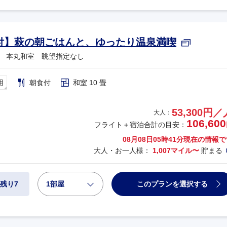
付】萩の朝ごはんと、ゆったり温泉満喫
 本丸和室 眺望指定なし
用
朝食付
和室 10 畳
53,300円／
大人：
106,600
フライト＋宿泊合計の目安：
08月08日05時41分
現在の情報で
大人・お一人様：
1,007マイル〜
貯まる
1部屋
このプランを選択する
残り7