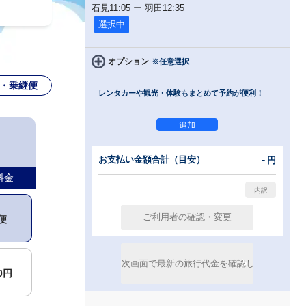
石見
11:05
ー
羽田
12:35
選択中
オプション
※任意選択
・乗継便
レンタカーや観光・体験もまとめて予約が便利！
-
お支払い金額合計（目安）
円
料金
便
00円