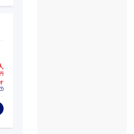
人
円
す